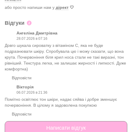
або просто напиши нам у
дірект
🤍
Відгуки
2
Ангеліна Дмитрівна
28.07.2026 в 07:16
Довго шукала сироватку з вітаміном С, яка не буде
подразнювати шкіру. Спробувала цю і можу сказати, що вона
крута. Почервоніння біля крил носа стали не такі виразні, тон
рівніший. Текстура легка, не залишає жирності і липкості. Дуже
комфортна)
Відповісти
Вікторія
06.07.2026 в 21:36
Помітно освітлює тон шкіри, надає сяйва і добре зменшує
почервоніння. В цілому я задоволена покупкою
Відповісти
Написати відгук