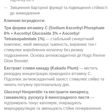
Зміцнення бар'єрної функції та підвищення стійкості
до зневоднення
Ключові інгредієнти:
Три форми вітаміну C (Sodium Ascorbyl Phosphate
6% + Ascorbyl Glucoside 3% + Ascorbyl
Tetraisopalmitate 1%)
— стабільний синергічний
комплекс, який зменшує тьмяність, вирівнює тон і
стимулює вироблення колагену без ризику
подразнення. Основа антиоксидантної дії Hugs Revive
Glow Booster.
Екстракт сливи какаду (Kakadu Plum)
— містить
рекордну концентрацію природного вітаміну C.
Підсилює антиоксидантний захист, стимулює сяйво та
чинить потужну протизапальну дію.
Glucosyl Hesperidin та екстракти кипарису,
гамамелісу, рускусу й виноградного листя
—
підтримують тонус капілярів, покращують
мікроциркуляцію та зменшують стійке почервоніння.