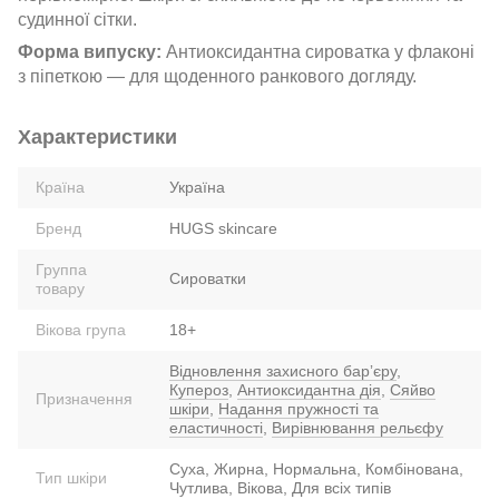
судинної сітки.
Форма випуску:
Антиоксидантна сироватка у флаконі
з піпеткою — для щоденного ранкового догляду.
Характеристики
Країна
Україна
Бренд
HUGS skincare
Группа
Сироватки
товару
Вікова група
18+
Відновлення захисного барʼєру
,
Купероз
,
Антиоксидантна дія
,
Сяйво
Призначення
шкіри
,
Надання пружності та
еластичності
,
Вирівнювання рельєфу
Суха, Жирна, Нормальна, Комбінована,
Тип шкіри
Чутлива, Вікова, Для всіх типів