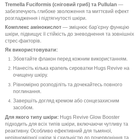
Tremella Fuciformis (сніговий гриб) та Pullulan
—
забезпечують глибоке зволоження та миттєвий ефект
розгладження і підтягнутості шкіри.
Комплекс амінокислот
— зміцнює бар'єрну функцію
шкіри, підвищує її стійкість до зневоднення та зовнішніх
стрес-факторів.
Як використовувати:
Збовтайте флакон перед кожним використанням.
Нанесіть кілька крапель сироватки Hugs Revive на
очищену шкіру.
Рівномірно розподіліть та дочекайтесь повного
поглинання.
Завершіть догляд кремом або сонцезахисним
засобом.
Для якого типу шкіри:
Hugs Revive Glow Booster
підходить для всіх типів шкіри, включаючи чутливу та
реактивну. Особливо ефективний для тьмяної,
нерівномірної шкіри зі схильністю до почервоніння та