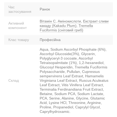
Час
Ранок
застосування
Вітамін С
,
Амінокислоти
,
Екстракт сливи
Активний
какаду (Kakadu Plum)
,
Tremella
компонент
Fuciformis (сніговий гриб)
Клас товару
Професійна
Aqua, Sodium Ascorbyl Phosphate (6%),
Ascorbyl Glucoside(3%), Glycerin,
Polyglyceryl-3 cocoate, Ascorbyl
Tetraisopalmitate (1%), 1,2-hexanediol,
Glucosyl Hesperidin, Tremella Fuciformis
Polysaccharide, Pullulan, Cupressus
sempervirens Leaf Extraxt, Hamamelis
Склад
Virginiana Leaf Extract, Ruscus Aculeatus
Leaf Extract, Vitis Vinifera Leaf Extract,
Terminalia Ferdinandiana Fruit Extract,
Betaine, Sodium PCA, Sodium Lactate,
PCA, Serine, Alanine, Glycine, Glutamic
Acid, Lysine HCl, Threonine, Arginine,
Proline, Propanediol, Caprylyl Glycol,
Caprylhydroxamic.