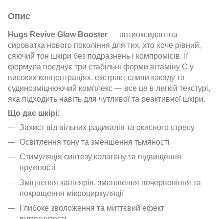
Опис
Hugs
Revive Glow Booster
— антиоксидантна
сироватка нового покоління для тих, хто хоче рівний,
сяючий тон шкіри без подразнень і компромісів. Її
формула поєднує три стабільні форми вітаміну C у
високих концентраціях, екстракт сливи какаду та
судинозміцнюючий комплекс — все це в легкій текстурі,
яка підходить навіть для чутливої та реактивної шкіри.
Що дає шкірі:
Захист від вільних радикалів та окисного стресу
Освітлення тону та зменшення тьмяності
Стимуляція синтезу колагену та підвищення
пружності
Зміцнення капілярів, зменшення почервоніння та
покращення мікроциркуляції
Глибоке зволоження та миттєвий ефект
підтягнутості