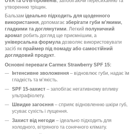
UVA та UVB-променів
, запобігаючи пересиханню та
утворенню тріщин.
Бальзам
ідеально підходить для щоденного
використання
, допомагає
зберігати губи м'якими,
гладкими та доглянутими
. Легкий
полуничний
аромат
робить догляд ще приємнішим, а
універсальна формула
дозволяє використовувати
засіб як
праймер під помаду або самостійний
доглядовий продукт
.
Основні переваги Carmex Strawberry SPF 15:
Інтенсивне зволоження
– відновлює губи, надає їм
гладкість та м’якість.
SPF 15-захист
– запобігає негативному впливу
ультрафіолету.
Швидке загоєння
– сприяє відновленню шкіри губ,
усуває сухість і лущення.
Захист від негоди
– ідеально підходить для
холодного, вітряного та сонячного клімату.