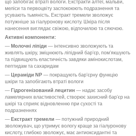
що запобігає втраті вологи. Екстракти алтеї, мальви,
меліси та первоцвіту заспокоюють подразнення та
усувають тьмяність. Екстракт тремели зволожує
потужніше за гіалуронову кислоту. Шкіра після
нанесення виглядає свіжою, відпочилою та сяючою.
Активні компоненти:
—
Молочні ліпіди
— інтенсивно зволожують та
живлять шкіру, зміцнюють ліпідний бар'єр, пом'якшують
та підвищують еластичність завдяки амінокислотам,
пептидам та сахаридам
—
Цераміди NP
— покращують бар'єрну функцію
шкіри та запобігають втраті вологи
—
Гідрогенізований лецитин
— надає засобу
ламелярних властивостей, створює захисний бар'єр на
шкірі та сприяє відновленню при сухості та
подразненнях
—
Екстракт тремели
— потужний природний
зволожувач, що утримує вологу краще за гіалуронову
кислоту, глибоко зволожує, має антиоксидантні та