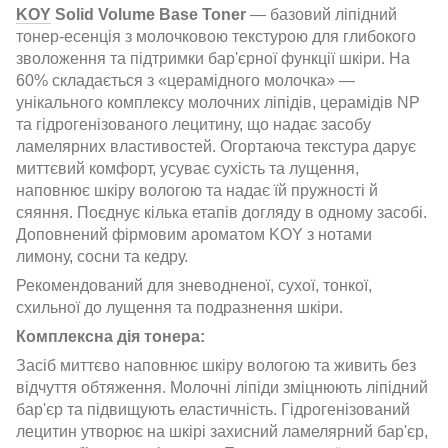
KOY
Solid Volume Base Toner
— базовий ліпідний
тонер-есенція з молочковою текстурою для глибокого
зволоження та підтримки бар'єрної функції шкіри. На
60% складається з «церамідного молочка» —
унікального комплексу молочних ліпідів, церамідів NP
та гідрогенізованого лецитину, що надає засобу
ламелярних властивостей. Огортаюча текстура дарує
миттєвий комфорт, усуває сухість та лущення,
наповнює шкіру вологою та надає їй пружності й
сяяння. Поєднує кілька етапів догляду в одному засобі.
Доповнений фірмовим ароматом KOY з нотами
лимону, сосни та кедру.
Рекомендований для зневодненої, сухої, тонкої,
схильної до лущення та подразнення шкіри.
Комплексна дія тонера:
Засіб миттєво наповнює шкіру вологою та живить без
відчуття обтяження. Молочні ліпіди зміцнюють ліпідний
бар'єр та підвищують еластичність. Гідрогенізований
лецитин утворює на шкірі захисний ламелярний бар'єр,