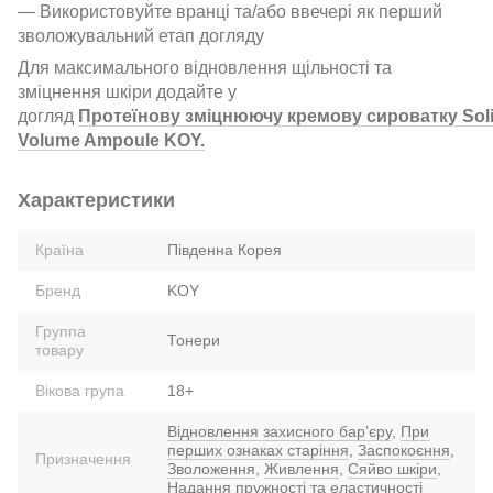
— Використовуйте вранці та/або ввечері як перший
зволожувальний етап догляду
Для максимального відновлення щільності та
зміцнення шкіри додайте у
догляд
Протеїнову зміцнюючу кремову сироватку Sol
Volume Ampoule KOY.
Характеристики
Країна
Південна Корея
Бренд
KOY
Группа
Тонери
товару
Вікова група
18+
Відновлення захисного барʼєру
,
При
перших ознаках старіння
,
Заспокоєння
,
Призначення
Зволоження
,
Живлення
,
Сяйво шкіри
,
Надання пружності та еластичності