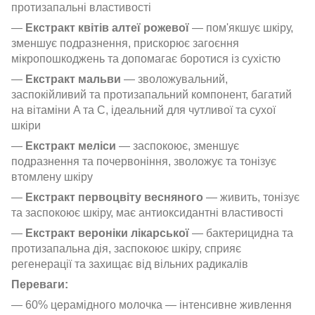
протизапальні властивості
—
Екстракт квітів алтеї рожевої
— пом'якшує шкіру,
зменшує подразнення, прискорює загоєння
мікропошкоджень та допомагає боротися із сухістю
—
Екстракт мальви
— зволожувальний,
заспокійливий та протизапальний компонент, багатий
на вітаміни A та C, ідеальний для чутливої та сухої
шкіри
—
Екстракт меліси
— заспокоює, зменшує
подразнення та почервоніння, зволожує та тонізує
втомлену шкіру
—
Екстракт первоцвіту весняного
— живить, тонізує
та заспокоює шкіру, має антиоксидантні властивості
—
Екстракт вероніки лікарської
— бактерицидна та
протизапальна дія, заспокоює шкіру, сприяє
регенерації та захищає від вільних радикалів
Переваги:
— 60% церамідного молочка — інтенсивне живлення