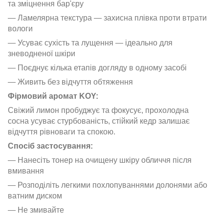
та зміцнення бар'єру
— Ламелярна текстура — захисна плівка проти втрати
вологи
— Усуває сухість та лущення — ідеально для
зневодненої шкіри
— Поєднує кілька етапів догляду в одному засобі
— Живить без відчуття обтяження
Фірмовий аромат KOY:
Свіжий лимон пробуджує та фокусує, прохолодна
сосна усуває стурбованість, стійкий кедр залишає
відчуття рівноваги та спокою.
Спосіб застосування:
— Нанесіть тонер на очищену шкіру обличчя після
вмивання
— Розподіліть легкими похлопуваннями долонями або
ватним диском
— Не змивайте