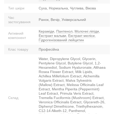
Тип шкіри
Суха, Нормальна, Чутлива, Вікова
Час
Ранок, Вечір, Універсальний
застосування
Кераміди
,
Пантенол
,
Молочні ліпіди
,
Активний
Екстракт мальви
,
Екстракт меліси
,
компонент
Гідрогенізований лейцитин
Клас товару
Професійна
Water, Dipropylene Glycol, Glycerin,
Pentylene Glycol, Butylene Glycol, 1,2-
Hexanediol, Sodium Hyaluronate, Althaea
Rosea Flower Extract, Milk Lipids,
Achillea Millefolium Extract, Alchemilla
Vulgaris Extract, Malva Sylvestris
(Mallow) Extract, Melissa Officinalis Leaf
Extract, Mentha Piperita (Peppermint)
Leaf Extract, Primula Veris Extract,
Склад
Tremella Fuciformis (Mushroom) Extract,
Veronica Officinalis Extract, Glycereth-26,
Diphenyl Dimethicone, Triethylhexanoin,
C12-14 Alketh-12, Panthenol,