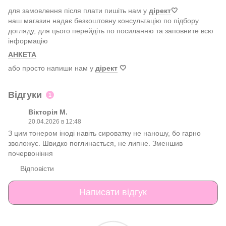
для замовлення після плати пишіть нам у
дірект
🤍
наш магазин надає безкоштовну консультацію по підбору
догляду, для цього перейдіть по посиланню та заповните всю
інформацію
АНКЕТА
або просто напиши нам у
дірект
🤍
Відгуки
1
Вікторія М.
20.04.2026 в 12:48
З цим тонером іноді навіть сироватку не наношу, бо гарно
зволожує. Швидко поглинається, не липне. Зменшив
почервоніння
Відповісти
Написати відгук