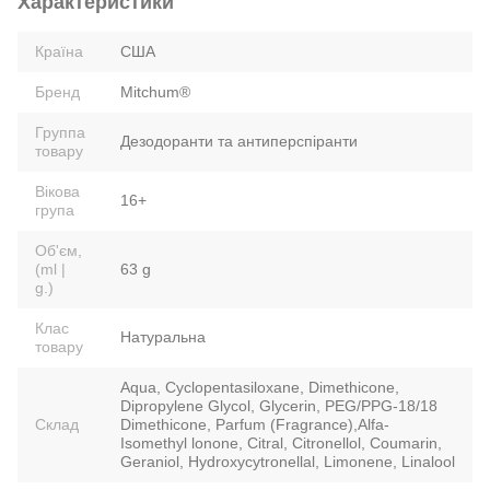
Характеристики
Країна
США
Бренд
Mitchum®
Группа
Дезодоранти та антиперспіранти
товару
Вікова
16+
група
Об'єм,
(ml |
63 g
g.)
Клас
Натуральна
товару
Aqua, Cyclopentasiloxane, Dimethicone,
Dipropylene Glycol, Glycerin, PEG/PPG-18/18
Склад
Dimethicone, Parfum (Fragrance),Alfa-
Isomethyl lonone, Citral, Citronellol, Coumarin,
Geraniol, Hydroxycytronellal, Limonene, Linalool