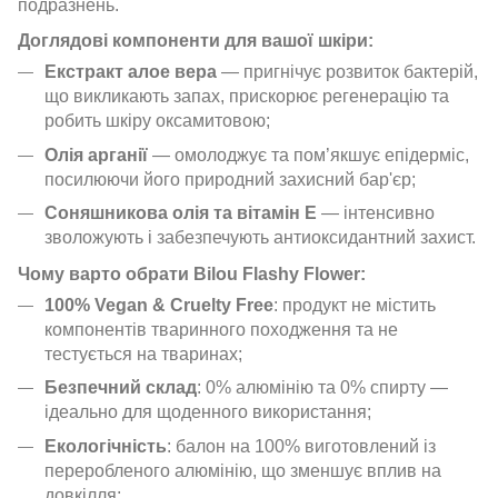
подразнень.
Доглядові компоненти для вашої шкіри:
Екстракт алое вера
— пригнічує розвиток бактерій,
що викликають запах, прискорює регенерацію та
робить шкіру оксамитовою;
Олія арганії
— омолоджує та пом’якшує епідерміс,
посилюючи його природний захисний бар'єр;
Соняшникова олія та вітамін Е
— інтенсивно
зволожують і забезпечують антиоксидантний захист.
Чому варто обрати Bilou Flashy Flower:
100% Vegan & Cruelty Free
: продукт не містить
компонентів тваринного походження та не
тестується на тваринах;
Безпечний склад
: 0% алюмінію та 0% спирту —
ідеально для щоденного використання;
Екологічність
: балон на 100% виготовлений із
переробленого алюмінію, що зменшує вплив на
довкілля;