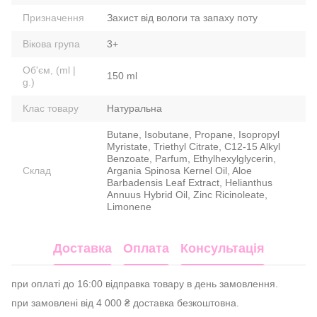
Призначення
Захист від вологи та запаху поту
Вікова група
3+
Об'єм, (ml |
150 ml
g.)
Клас товару
Натуральна
Butane, Isobutane, Propane, Isopropyl
Myristate, Triethyl Citrate, C12-15 Alkyl
Benzoate, Parfum, Ethylhexylglycerin,
Склад
Argania Spinosa Kernel Oil, Aloe
Barbadensis Leaf Extract, Helianthus
Annuus Hybrid Oil, Zinc Ricinoleate,
Limonene
Доставка
Оплата
Консультація
при оплаті до 16:00 відправка товару в день замовлення.
при замовлені від 4 000 ₴ доставка безкоштовна.