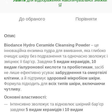
Увійти
для відображення накопичувальної знижки
%
🛒
До обраного
Порівняти
Опис
Biodance Hydro Ceramide Cleansing Powder
– це
інноваційна ензимна пудра для вмивання, яка глибоко
очищує шкіру без подразнення та одночасно зволожує і
зміцнює її бар’єр. Завдяки
5 видам керамідів, 10
видам гіалуронової кислоти та пробіотикам
, засіб
не лише ефективно усуває
забруднення та омертвілі
клітини
, а й підтримує
здоровий мікробіом шкіри
.
Формула підходить для
всіх типів шкіри, включаючи
чутливу
.
Основні властивості:
Інтенсивно зволожує та відновлює шкірний бар’єр
завдяки
5 видам керамідів і 10 видам