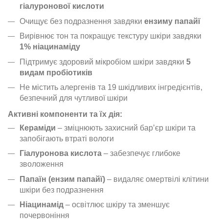
гіалуронової кислоти
Очищує без подразнення завдяки
ензиму папайї
Вирівнює тон та покращує текстуру шкіри завдяки
1% ніацинаміду
Підтримує здоровий мікробіом шкіри завдяки
5
видам пробіотиків
Не містить алергенів та 19 шкідливих інгредієнтів,
безпечний для чутливої шкіри
Активні компоненти та їх дія:
Кераміди
– зміцнюють захисний бар’єр шкіри та
запобігають втраті вологи
Гіалуронова кислота
– забезпечує глибоке
зволоження
Папаїн (ензим папайї)
– видаляє омертвілі клітини
шкіри без подразнення
Ніацинамід
– освітлює шкіру та зменшує
почервоніння