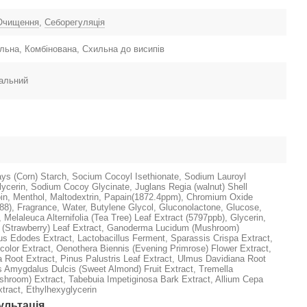
Очищення
,
Себорегуляція
ьна, Комбінована, Схильна до висипів
сальний
s (Corn) Starch, Socium Cocoyl Isethionate, Sodium Lauroyl
lycerin, Sodium Cocoy Glycinate, Juglans Regia (walnut) Shell
oin, Menthol, Maltodextrin, Papain(1872.4ppm), Chromium Oxide
88), Fragrance, Water, Butylene Glycol, Gluconolactone, Glucose,
 Melaleuca Alternifolia (Tea Tree) Leaf Extract (5797ppb), Glycerin,
 (Strawberry) Leaf Extract, Ganoderma Lucidum (Mushroom)
nus Edodes Extract, Lactobacillus Ferment, Sparassis Crispa Extract,
color Extract, Oenothera Biennis (Evening Primrose) Flower Extract,
a Root Extract, Pinus Palustris Leaf Extract, Ulmus Davidiana Root
s Amygdalus Dulcis (Sweet Almond) Fruit Extract, Tremella
shroom) Extract, Tabebuia Impetiginosa Bark Extract, Allium Cepa
xtract, Ethylhexyglycerin
ультація