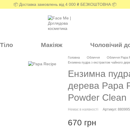
📦 Доставка замовлень від 4 000 ₴ БЕЗКОШТОВНА 📦
Тіло
Макіяж
Чоловічий д
Головна
Обличчя
Обличчя Papa 
Ензимна пудра з екстрактом чайного дере
Ензимна пудра
дерева Papa R
Powder Clean
Немає в наявності
Артикул: 88099
670 грн