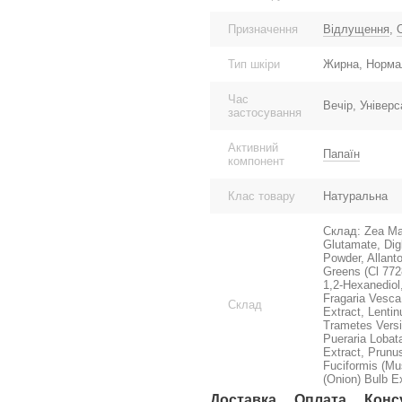
Призначення
Відлущення
,
Тип шкіри
Жирна, Нормал
Час
Вечір, Універ
застосування
Активний
Папаїн
компонент
Клас товару
Натуральна
Склад: Zea May
Glutamate, Dig
Powder, Allant
Greens (Cl 772
1,2-Hexanediol,
Fragaria Vesca
Склад
Extract, Lenti
Trametes Versi
Pueraria Lobat
Extract, Prunu
Fuciformis (Mu
(Onion) Bulb E
Доставка
Оплата
Конс