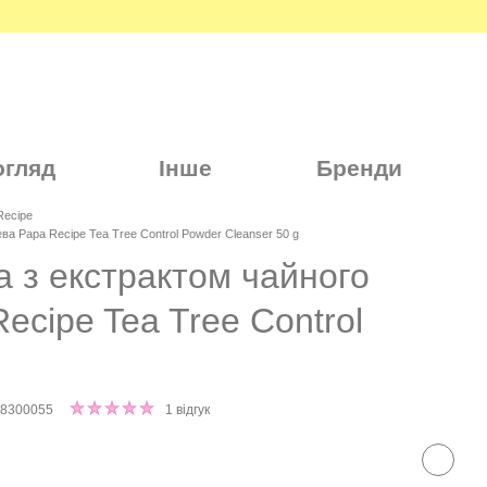
огляд
Інше
Бренди
Recipe
ва Papa Recipe Tea Tree Control Powder Cleanser 50 g
 з екстрактом чайного
ecipe Tea Tree Control
58300055
1 відгук