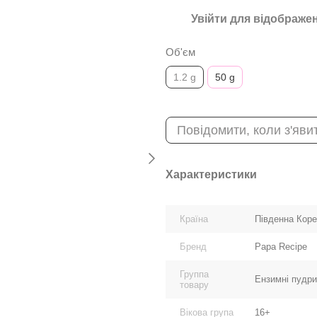
Увійти
для відображен
%
Об'єм
1.2 g
50 g
Повідомити, коли з'яви
Характеристики
Країна
Південна Кор
Бренд
Papa Recipe
Группа
Ензимні пудри
товару
Вікова група
16+