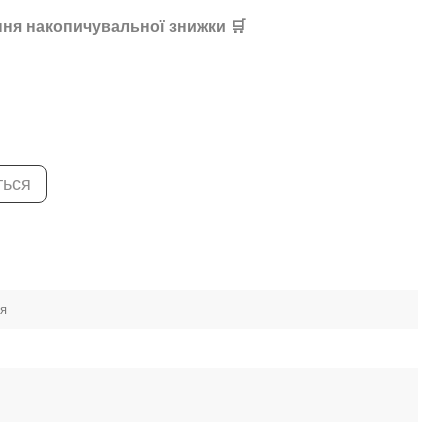
ня накопичувальної знижки 🛒
ться
ея