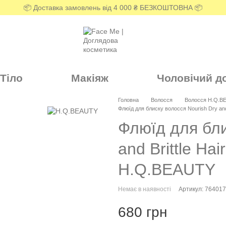
📦 Доставка замовлень від 4 000 ₴ БЕЗКОШТОВНА 📦
Тіло
Макіяж
Чоловічий д
Головна
Волосся
Волосся H.Q.
Флюїд для блиску волосся Nourish Dry and 
Флюїд для бли
and Brittle Hai
H.Q.BEAUTY
Немає в наявності
Артикул: 76401
680 грн