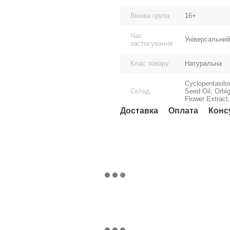
Вікова група
16+
Час
Універсальний
застосування
Клас товару
Натуральна
Cyclopentasilo
Склад
Seed Oil, Orbi
Flower Extract
Доставка
Оплата
Конс