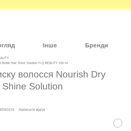
огляд
Інше
Бренди
BEAUTY
Brittle Hair Shine Solution H.Q.BEAUTY 100 ml
ску волосся Nourish Dry
r Shine Solution
76592416
Написати відгук