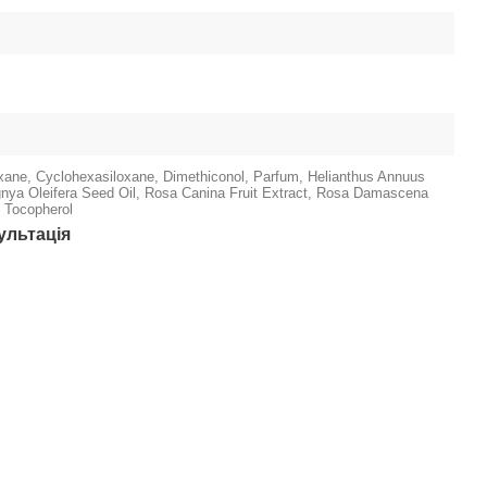
xane, Cyclohexasiloxane, Dimethiconol, Parfum, Helianthus Annuus
gnya Oleifera Seed Oil, Rosa Canina Fruit Extract, Rosa Damascena
, Tocopherol
ультація