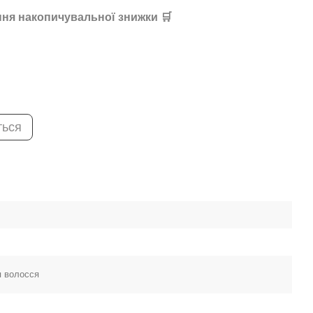
ня накопичувальної знижки 🛒
ться
я волосся