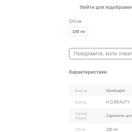
Увійти
для відображен
%
Об'єм
100 ml
Повідомити, коли з'яви
Характеристики
Країна
Швейцарія
Бренд
H.Q.BEAUTY
Группа
Сироватки дл
товару
Об'єм
100 ml