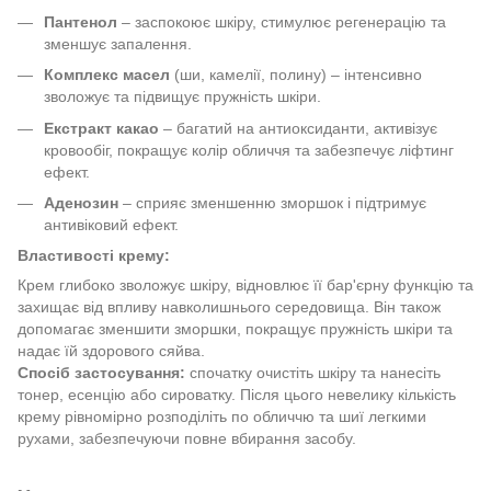
Пантенол
– заспокоює шкіру, стимулює регенерацію та
зменшує запалення.
Комплекс масел
(ши, камелії, полину) – інтенсивно
зволожує та підвищує пружність шкіри.
Екстракт какао
– багатий на антиоксиданти, активізує
кровообіг, покращує колір обличчя та забезпечує ліфтинг
ефект.
Аденозин
– сприяє зменшенню зморшок і підтримує
антивіковий ефект.
Властивості крему:
Крем глибоко зволожує шкіру, відновлює її бар'єрну функцію та
захищає від впливу навколишнього середовища. Він також
допомагає зменшити зморшки, покращує пружність шкіри та
надає їй здорового сяйва.
Спосіб застосування:
спочатку очистіть шкіру та нанесіть
тонер, есенцію або сироватку. Після цього невелику кількість
крему рівномірно розподіліть по обличчю та шиї легкими
рухами, забезпечуючи повне вбирання засобу.