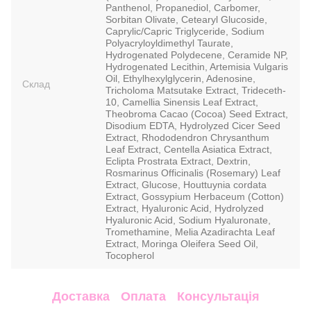
Panthenol, Propanediol, Carbomer,
Sorbitan Olivate, Cetearyl Glucoside,
Caprylic/Capric Triglyceride, Sodium
Polyacryloyldimethyl Taurate,
Hydrogenated Polydecene, Ceramide NP,
Hydrogenated Lecithin, Artemisia Vulgaris
Oil, Ethylhexylglycerin, Adenosine,
Склад
Tricholoma Matsutake Extract, Trideceth-
10, Camellia Sinensis Leaf Extract,
Theobroma Cacao (Cocoa) Seed Extract,
Disodium EDTA, Hydrolyzed Cicer Seed
Extract, Rhododendron Chrysanthum
Leaf Extract, Centella Asiatica Extract,
Eclipta Prostrata Extract, Dextrin,
Rosmarinus Officinalis (Rosemary) Leaf
Extract, Glucose, Houttuynia cordata
Extract, Gossypium Herbaceum (Cotton)
Extract, Hyaluronic Acid, Hydrolyzed
Hyaluronic Acid, Sodium Hyaluronate,
Tromethamine, Melia Azadirachta Leaf
Extract, Moringa Oleifera Seed Oil,
Tocopherol
Доставка
Оплата
Консультація