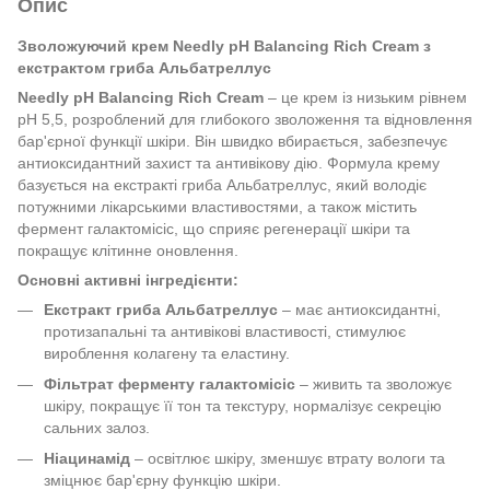
Опис
Зволожуючий крем Needly pH Balancing Rich Cream з
екстрактом гриба Альбатреллус
Needly pH Balancing Rich Cream
– це крем із низьким рівнем
pH 5,5, розроблений для глибокого зволоження та відновлення
бар'єрної функції шкіри. Він швидко вбирається, забезпечує
антиоксидантний захист та антивікову дію. Формула крему
базується на екстракті гриба Альбатреллус, який володіє
потужними лікарськими властивостями, а також містить
фермент галактомісіс, що сприяє регенерації шкіри та
покращує клітинне оновлення.
Основні активні інгредієнти:
Екстракт гриба Альбатреллус
– має антиоксидантні,
протизапальні та антивікові властивості, стимулює
вироблення колагену та еластину.
Фільтрат ферменту галактомісіс
– живить та зволожує
шкіру, покращує її тон та текстуру, нормалізує секрецію
сальних залоз.
Ніацинамід
– освітлює шкіру, зменшує втрату вологи та
зміцнює бар'єрну функцію шкіри.