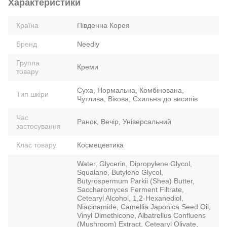
Характеристики
Країна
Південна Корея
Бренд
Needly
Группа
Креми
товару
Суха, Нормальна, Комбінована,
Тип шкіри
Чутлива, Вікова, Схильна до висипів
Час
Ранок, Вечір, Універсальний
застосування
Клас товару
Космецевтика
Water, Glycerin, Dipropylene Glycol,
Squalane, Butylene Glycol,
Butyrospermum Parkii (Shea) Butter,
Saccharomyces Ferment Filtrate,
Cetearyl Alcohol, 1,2-Hexanediol,
Niacinamide, Camellia Japonica Seed Oil,
Vinyl Dimethicone, Albatrellus Confluens
(Mushroom) Extract, Cetearyl Olivate,