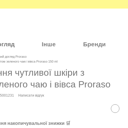
огляд
Інше
Бренди
чий догляд Proraso
том зеленого чаю і вівса Proraso 150 ml
ння чутливої шкіри з
леного чаю і вівса Proraso
95001231
Написати відгук
ня накопичувальної знижки 🛒