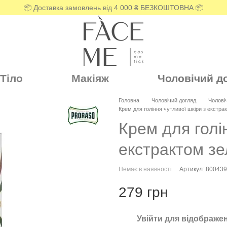
📦 Доставка замовлень від 4 000 ₴ БЕЗКОШТОВНА 📦
Тіло
Макіяж
Чоловічий д
Головна
Чоловічий догляд
Чолові
Крем для гоління чутливої шкіри з екстрак
Крем для голі
екстрактом зе
Немає в наявності
Артикул: 80043
279 грн
Увійти
для відображен
%