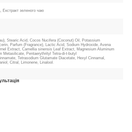
а, Екстракт зеленого чаю
u), Stearic Acid, Cocos Nucifera (Coconut) Oil, Potassium
cerin, Parfum (Fragrance), Lactic Acid, Sodium Hydroxide, Avena
ernel Extract, Camellia sinensis Leaf Extract, Magnesium Aluminum
m Metasilicate, Pentaerythrityl Tetra-di-t-butyl
nnamate, Tetrasodium Glutamate Diacetate, Hexyl Cinnamal,
aniol, Citral, Limonene, Linalool.
ультація