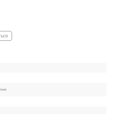
ться
іння