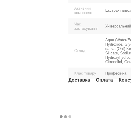
Активний
Екстракт вівс
компонент
Час
Універсальний
застосування
Aqua (Water/Ea
Hydroxide, Gly
sativa (Oat) K
Склад
Silicate, Sodiu
Hydroxyhydroci
Citronellol, Ger
Клас товару
Професійна
Доставка
Оплата
Конс