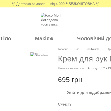
📦 Доставка замовлень від 4 000 ₴ БЕЗКОШТОВНА 📦
Тіло
Макіяж
Чоловічий д
Головна
Тіло
Тіло Rituals...
Кр
Крем для рук R
Немає в наявності
Артикул: 87191
695 грн
Увійти
для відображен
%
Ємність