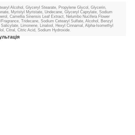
earyl Alcohol, Glyceryl Stearate, Propylene Glycol, Glycerin,
onate, Myristyl Myristate, Undecane, Glyceryl Caprylate, Sodium
erol, Camellia Sinensis Leaf Extract, Nelumbo Nucifera Flower
/Fragrance, Tridecane, Sodium Cetearyl Sulfate, Alcohol, Benzyl
 Salicylate, Limonene, Linalool, Hexyl Cinnamal, Alpha-Isomethyl
lol, Citral, Citric Acid, Sodium Hydroxide.
ультація