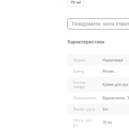
70 ml
Повідомити, коли з'яви
Характеристики
Країна
Нідерланди
Бренд
Rituals...
Группа
Креми для рук
товару
Призначення
Відновлення, 
Вікова група
16+
Об'єм, (ml |
70 ml
g.)