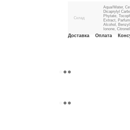
Aqua/Water, Cet
Dicaprylyl Carb
Phytate, Tocoph
Склад
Extract, Parfum
Alcohol, Benzyl
Ionone, Citronel
Доставка
Оплата
Конс