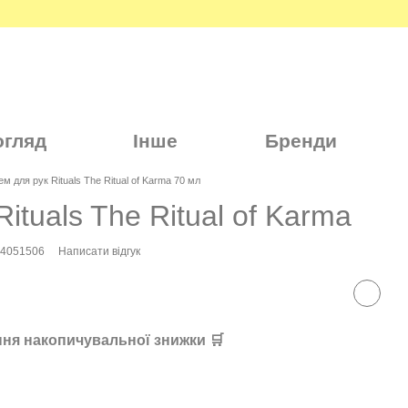
огляд
Інше
Бренди
ем для рук Rituals The Ritual of Karma 70 мл
ituals The Ritual of Karma
34051506
Написати відгук
ня накопичувальної знижки 🛒