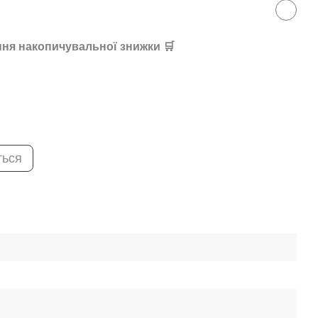
ня накопичувальної знижки 🛒
ться