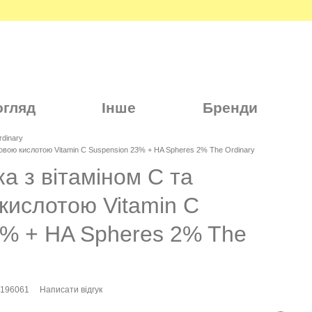
огляд
Інше
Бренди
dinary
новою кислотою Vitamin C Suspension 23% + HA Spheres 2% The Ordinary
а з вітаміном C та
кислотою Vitamin C
3% + HA Spheres 2% The
5196061
Написати відгук