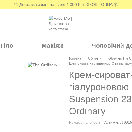
📦 Доставка замовлень від 4 000 ₴ БЕЗКОШТОВНА 📦
Тіло
Макіяж
Чоловічий д
Головна
Обличчя
Обличчя The Or
Крем-сироватка з вітаміном C та гіалуро
Крем-сироватк
гіалуроновою 
Suspension 2
Ordinary
Немає в наявності
Артикул: 76991