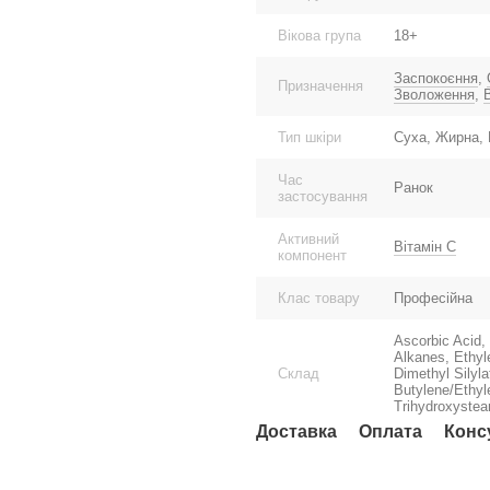
Вікова група
18+
Заспокоєння
,
Призначення
Зволоження
,
Тип шкіри
Суха, Жирна, 
Час
Ранок
застосування
Активний
Вітамін С
компонент
Клас товару
Професійна
Ascorbic Acid,
Alkanes, Ethyl
Склад
Dimethyl Silyl
Butylene/Ethyl
Trihydroxystea
Доставка
Оплата
Конс