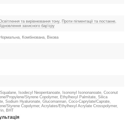
Освітлення та вирівнювання тону
,
Проти пігментації та постакне
,
Відновлення захисного барʼєру
Нормальна, Комбінована, Вікова
 Squalane, Isodecyl Neopentanoate, Isononyl Isononanoate, Coconut
ene/Propylene/Styrene Copolymer, Ethylhexyl Palmitate, Silica
ate, Sodium Hyaluronate, Glucomannan, Coco-Caprylate/Caprate,
ene/Styrene Copolymer, Acrylates/Ethylhexyl Acrylate Crosspolymer,
rin, BHT
ультація