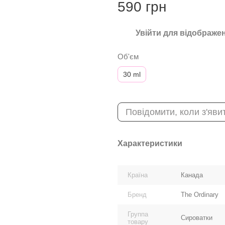
590 грн
Увійти
для відображен
%
Об'єм
30 ml
Повідомити, коли з'яви
Характеристики
Країна
Канада
Бренд
The Ordinary
Группа
Сироватки
товару