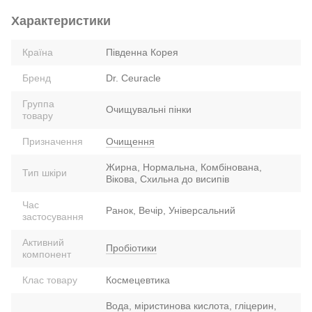
Характеристики
Країна
Південна Корея
Бренд
Dr. Ceuracle
Группа
Очищувальні пінки
товару
Призначення
Очищення
Жирна, Нормальна, Комбінована,
Тип шкіри
Вікова, Схильна до висипів
Час
Ранок, Вечір, Універсальний
застосування
Активний
Пробіотики
компонент
Клас товару
Космецевтика
Вода, міристинова кислота, гліцерин,