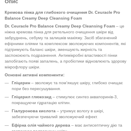
Опис
Кремова пінка для глибокого очищення Dr. Ceuracle Pro
Balance Creamy Deep Cleansing Foam
Dr. Ceuracle Pro Balance Creamy Deep Cleansing Foam
– це
ніжна кремова пінка для ретельного очищення шкіри від
забруднень, себуму та залишків макіяжу. Засіб збагачений
ефірними оліями та комплексом зволожуючих компонентів, які
підтримують баланс шкіри, зменшують жирність та
заспокоюють подразнення. Антимікробні властивості пінки
запобігають появі запалень, а пробіотики відновлюють здорову
мікрофлору шкіри.
Основні активні компоненти:
Гліцерин
– зволожує та пом'якшує шкіру, глибоко очищає
пори без пересушування.
Гліцерил глюкозид
– стимулює синтез аквапоринів-3,
покращуючи гідратацію клітин.
Гіалуронова кислота
– утримує вологу в шкірі,
забезпечуючи тривалий зволожуючий ефект.
Ефірна олія чайного дерева
– має антисептичну дію та
заспокоює подразнену шкіру.