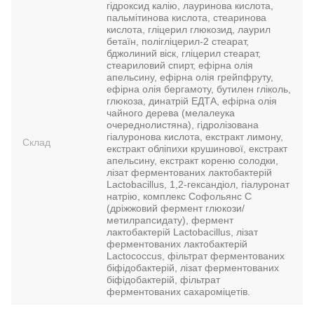
гідроксид калію, лауринова кислота,
пальмітинова кислота, стеаринова
кислота, гліцерил глюкозид, лаурил
бетаїн, полігліцерил-2 стеарат,
бджолиний віск, гліцерил стеарат,
стеариловий спирт, ефірна олія
апельсину, ефірна олія грейпфруту,
ефірна олія бергамоту, бутилен гліколь,
глюкоза, динатрій ЕДТА, ефірна олія
чайного дерева (мелалеука
очереднолистяна), гідролізована
гіалуронова кислота, екстракт лимону,
Склад
екстракт обліпихи крушинової, екстракт
апельсину, екстракт кореню солодки,
лізат ферментованих лактобактерій
Lactobacillus, 1,2-гександіол, гіалуронат
натрію, комплекс Софольянс C
(дріжжовий фермент глюкози/
метилрапсидату), фермент
лактобактерій Lactobacillus, лізат
ферментованих лактобактерій
Lactococcus, фільтрат ферментованих
біфідобактерій, лізат ферментованих
біфідобактерій, фільтрат
ферментованих сахароміцетів.