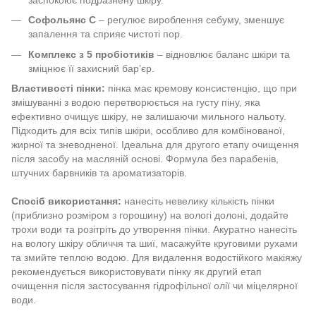
Софольянс С
– регулює вироблення себуму, зменшує
запалення та сприяє чистоті пор.
Комплекс з 5 пробіотиків
– відновлює баланс шкіри та
зміцнює її захисний бар’єр.
Властивості пінки:
пінка має кремову консистенцію, що при
змішуванні з водою перетворюється на густу піну, яка
ефективно очищує шкіру, не залишаючи мильного нальоту.
Підходить для всіх типів шкіри, особливо для комбінованої,
жирної та зневодненої. Ідеальна для другого етапу очищення
після засобу на масляній основі. Формула без парабенів,
штучних барвників та ароматизаторів.
Спосіб використання:
нанесіть невелику кількість пінки
(приблизно розміром з горошину) на вологі долоні, додайте
трохи води та розітріть до утворення пінки. Акуратно нанесіть
на вологу шкіру обличчя та шиї, масажуйте круговими рухами
та змийте теплою водою. Для видалення водостійкого макіяжу
рекомендується використовувати пінку як другий етап
очищення після застосування гідрофільної олії чи міцелярної
води.