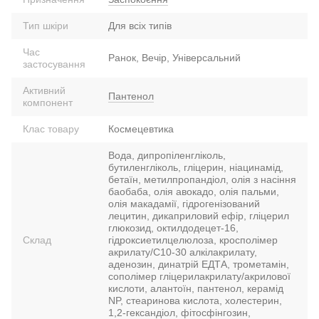
Тип шкіри
Для всіх типів
Час
Ранок, Вечір, Універсальний
застосування
Активний
Пантенол
компонент
Клас товару
Космецевтика
Вода, дипропіленгліколь,
бутиленгліколь, гліцерин, ніацинамід,
бетаїн, метилпропандіол, олія з насіння
баобаба, олія авокадо, олія пальми,
олія макадамії, гідрогенізований
лецитин, дикаприловий ефір, гліцерил
глюкозид, октилдодецет-16,
Склад
гідроксиетилцелюлоза, кросполімер
акрилату/C10-30 алкілакрилату,
аденозин, динатрій ЕДТА, трометамін,
сополімер гліцерилакрилату/акрилової
кислоти, алантоїн, пантенол, керамід
NP, стеаринова кислота, холестерин,
1,2-гександіол, фітосфінгозин,