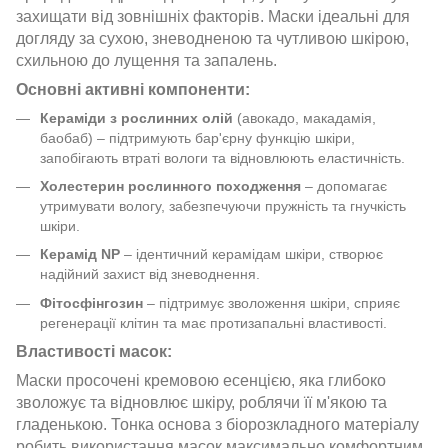
захищати від зовнішніх факторів. Маски ідеальні для
догляду за сухою, зневодненою та чутливою шкірою,
схильною до лущення та запалень.
Основні активні компоненти:
Кераміди з рослинних олій
(авокадо, макадамія,
баобаб) – підтримують бар'єрну функцію шкіри,
запобігають втраті вологи та відновлюють еластичність.
Холестерин рослинного походження
– допомагає
утримувати вологу, забезпечуючи пружність та гнучкість
шкіри.
Керамід NP
– ідентичний керамідам шкіри, створює
надійний захист від зневоднення.
Фітосфінгозин
– підтримує зволоження шкіри, сприяє
регенерації клітин та має протизапальні властивості.
Властивості масок:
Маски просочені кремовою есенцією, яка глибоко
зволожує та відновлює шкіру, роблячи її м'якою та
гладенькою. Тонка основа з біорозкладного матеріалу
робить використання масок максимально комфортним.