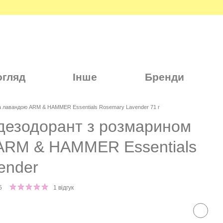
огляд
Інше
Бренди
а лавандою ARM & HAMMER Essentials Rosemary Lavender 71 г
дезодорант з розмарином
ARM & HAMMER Essentials
ender
5
1 відгук