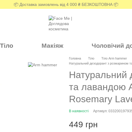
📦 Доставка замовлень від 4 000 ₴ БЕЗКОШТОВНА 📦
Тіло
Макіяж
Чоловічий д
Головна
Тіло
Тіло Arm hammer
Натуральний дезодорант з розмарином т
Натуральний 
та лавандою 
Rosemary Lav
В наявності
Артикул: 03320019793
449 грн