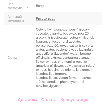
Час
Вечір
застосування
Активний
Рисова вода
компонент
Cetyl ethylhexanoate, peg-7 glyceryl
cocoate, caprylic, beeswax, peg-20
glyceryl triisostearate, cetearyl alcohol,
fragrance, tocopheryl acetate,
polysorbate 60, oryza sativa (rice) bran
water, water, buylene glycol, lavandula
angustifolia (lavender) water, borago
Склад
officinalis extract, centaurea cyanus
flower extract, chamomilla recutita
(matricaria) flower, salvia sclarea (clary)
extract, hyacinthus orientalis extract,
lactobacillus ferment,
lactobacillus/soybean ferment extract,
1,2-hexanediol, phenoxyethanol,
ethylhexylglycerin
Доставка
Оплата
Консультація