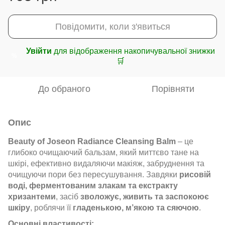
Повідомити, коли з'явиться
Увійти
для відображення накопичувальної знижки
%
🛒
До обраного
Порівняти
Опис
Beauty of Joseon Radiance Cleansing Balm
– це
глибоко очищаючий бальзам, який миттєво тане на
шкірі, ефективно видаляючи макіяж, забруднення та
очищуючи пори без пересушування. Завдяки
рисовій
воді, ферментованим злакам та екстракту
хризантеми
, засіб
зволожує, живить та заспокоює
шкіру
, роблячи її
гладенькою, м’якою та сяючою
.
Основні властивості: