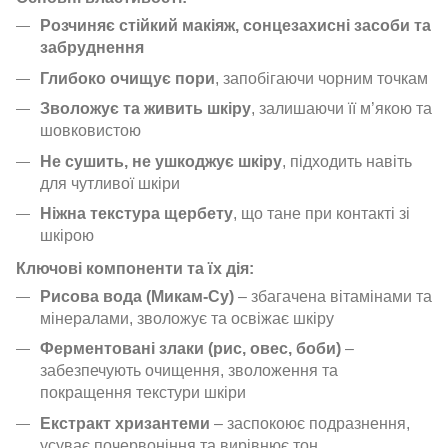
Розчиняє стійкий макіяж, сонцезахисні засоби та
забруднення
Глибоко очищує пори
, запобігаючи чорним точкам
Зволожує та живить шкіру
, залишаючи її м’якою та
шовковистою
Не сушить, не ушкоджує шкіру
, підходить навіть
для чутливої шкіри
Ніжна текстура щербету
, що тане при контакті зі
шкірою
Ключові компоненти та їх дія:
Рисова вода (Микам-Су)
– збагачена вітамінами та
мінералами, зволожує та освіжає шкіру
Ферментовані злаки (рис, овес, боби)
–
забезпечують очищення, зволоження та
покращення текстури шкіри
Екстракт хризантеми
– заспокоює подразнення,
усуває почервоніння та вирівнює тон