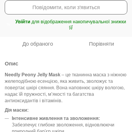
Повідомити, коли з'явиться
Увійти
для відображення накопичувальної знижки
%
🛒
До обраного
Порівняти
Опис
Needly Peony Jelly Mask
– це тканинна маска з ніжною
желеподібною есенцією, яка живить, зволожує та
повертає шкірі сяяння. Вона наповнює шкіру вологою,
надає їй пружності, м’якості та багатства
антиоксидантів і вітамінів.
Дія маски:
Інтенсивне живлення та зволоження:
Забезпечує глибоке зволоження, відновлюючи
природний бар'єр шкіри.