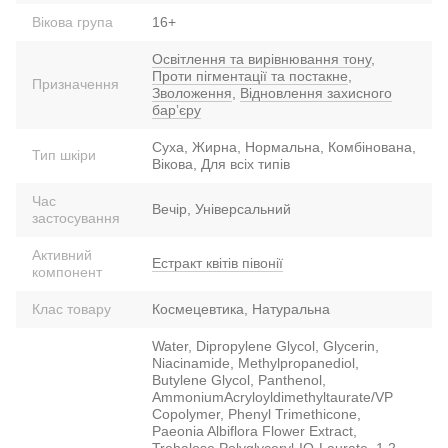
Вікова група
16+
Освітлення та вирівнювання тону
,
Проти пігментації та постакне
,
Призначення
Зволоження
,
Відновлення захисного
барʼєру
Суха, Жирна, Нормальна, Комбінована,
Тип шкіри
Вікова, Для всіх типів
Час
Вечір, Універсальний
застосування
Активний
Естракт квітів півонії
компонент
Клас товару
Космецевтика, Натуральна
Water, Dipropylene Glycol, Glycerin,
Niacinamide, Methylpropanediol,
Butylene Glycol, Panthenol,
AmmoniumAcryloyldimethyltaurate/VP
Copolymer, Phenyl Trimethicone,
Paeonia Albiflora Flower Extract,