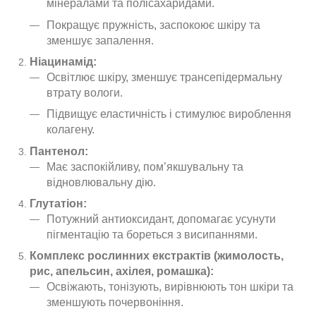
мінералами та полісахаридами.
Покращує пружність, заспокоює шкіру та
зменшує запалення.
Ніацинамід:
Освітлює шкіру, зменшує трансепідермальну
втрату вологи.
Підвищує еластичність і стимулює вироблення
колагену.
Пантенол:
Має заспокійливу, пом’якшувальну та
відновлювальну дію.
Глутатіон:
Потужний антиоксидант, допомагає усунути
пігментацію та бореться з висипаннями.
Комплекс рослинних екстрактів (жимолость,
рис, апельсин, ахілея, ромашка):
Освіжають, тонізують, вирівнюють тон шкіри та
зменшують почервоніння.