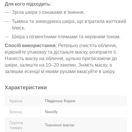
Для кого підходить:
Зріла шкіра з ознаками в’янення.
Тьмяна та зневоднена шкіра, що втратила життєвий
блиск.
Шкіра з пігментними плямами та нерівним тоном.
Спосіб використання:
Ретельно очистіть обличчя,
відкрийте упаковку та дістаньте маску, розправте її.
Нанесіть маску на обличчя, щільно притискаючи до
шкіри, залиште на 10–20 хвилин. Зніміть маску, а
залишки есенції м’якими рухами вмасуйте в шкіру.
Характеристики
Країна
Південна Корея
Бренд
Needly
Группа
Тканинні маски
товару