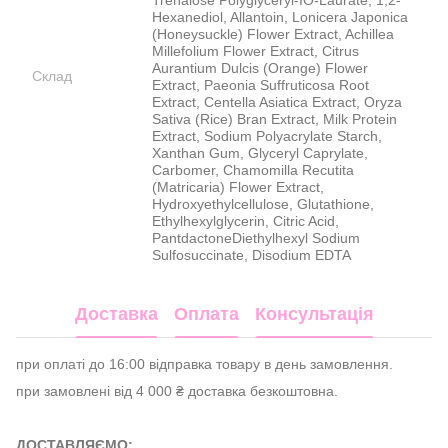
Trehalose Polyglyceryl-IO-Laurate, 1,2-
Hexanediol, Allantoin, Lonicera Japonica
(Honeysuckle) Flower Extract, Achillea
Millefolium Flower Extract, Citrus
Aurantium Dulcis (Orange) Flower
Склад
Extract, Paeonia Suffruticosa Root
Extract, Centella Asiatica Extract, Oryza
Sativa (Rice) Bran Extract, Milk Protein
Extract, Sodium Polyacrylate Starch,
Xanthan Gum, Glyceryl Caprylate,
Carbomer, Chamomilla Recutita
(Matricaria) Flower Extract,
Hydroxyethylcellulose, Glutathione,
Ethylhexylglycerin, Citric Acid,
PantdactoneDiethylhexyl Sodium
Sulfosuccinate, Disodium EDTA
Доставка
Оплата
Консультація
при оплаті до 16:00 відправка товару в день замовлення.
при замовлені від 4 000 ₴ доставка безкоштовна.
ДОСТАВЛЯЄМО: