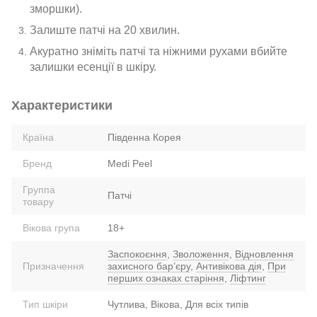
зморшки).
Залиште патчі на 20 хвилин.
Акуратно зніміть патчі та ніжними рухами вбийте
залишки есенції в шкіру.
Характеристики
Країна
Південна Корея
Бренд
Medi Peel
Группа
Патчі
товару
Вікова група
18+
Заспокоєння
,
Зволоження
,
Відновлення
Призначення
захисного барʼєру
,
Антивікова дія
,
При
перших ознаках старіння
,
Ліфтинг
Тип шкіри
Чутлива, Вікова, Для всіх типів