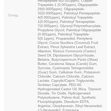
Hexapeptide-8(0.001ppm), C0pper
Tripeptide-1 (0.001ppm), Oligopeptide-
29(0.0005ppm), Oligopeptide-
32(0.0005ppm), Palmitoyl Pentapeptide-
Склад
4(0.0001ppm), Palmitoyl Tripeptide-
1(0.001ppm), Palmitoyl Tetrapeptide-
7(0.005ppm), Glyceryl Polymethacrylate,
Propylene Glycol, Palmitoyl Oligopeptide
(0.001ppm), Palmitoyl Tripeptide-
5(0.1ppm), Propanediol, Pentylene
Glycol, Cocos Nucifera (Coconut) Fruit
Extract, Pinus Sylvestris Leaf Extract,
Allantoin, Ricinus Communis (Castor)
Seed Oil, Dipotassium Glycyrrhizate,
Betaine, Butyrospermum Parkii (Shea)
Butter, Ceratonia Siiqua (Carob) Gum,
Sucrose, Cyamopsis Tetragonoloba
(Guar) Gum, Cellulose Gum, Potassium
Chloride, Calcium Chloride, Calcium
Lactate, Caprylic/Capric Triglyceride,
Sorbitan Caprylate, PEG-60
Hydrogenated Castor Oil, Mica, Titanium
Dioxide, Tin Oxide, Hydrogenated
Polyisobutene, Palmic Acid, Synthetic
Fluorphlogopite, Disodium EDTA,
Arginine, Clorphenesin, Ethyl Hexanediol,
12-Hexanediol, Fragrance