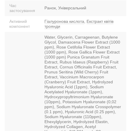
Час
Ранок, Універсальний
застосування
Активний
Гіалуронова кислота
,
Екстракт квітів
компонент
троянди
Water, Glycerin, Carrageenan, Butylene
Glycol, Damascena Flower Extract (1000
ppm), Rose Cetifolia Flower Extract
(1000 ppm), Rose Gallica Flower Extract
(1000 ppm) Punica Granatum Fruit
Extract, Rubus Idaeus (Raspberry) Fruit
Extract, Cornus Officinalis Fruit Extract,
Prunus Seritina (Wild Cherry) Fruit
Extract, Vaccinium Macrocarpon
(Cranberry) Fruit Extract, Hydrolyzed
Hyaluronic Acid (1ppm), Sodium
Acetylated Hyaluronate (1ppm),
Hydroxypropyltrimonium Hyaluronate
(10ppm), Potassium Hyaluronate (0,02
ppm), Sodium Hyaluronate Crosspolymer
(0.1 ppm), Hyaluronic Acid (0.25 ppm),
Sodium Hyaluronate (110ppm),
Ehexylglycerin, Hydrolyzed Elastin,
Hydrolyzed Collagen, Acetyl