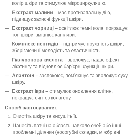
колір шкіри та стимулює мікроциркуляцію.
Екстракт малини
– має протизапальну дію,
підвищує захисні функції шкіри.
Екстракт чорниці
– освітлює темні кола, покращує
тон шкіри, зміцнює капіляри.
Комплекс пептидів
– підтримує пружність шкіри,
зберігаючи її молодість та еластичність.
Гіалуронова кислота
– зволожує, надає ефект
ліфтингу та відновлює бар'єрні функції шкіри.
Алантоїн
– заспокоює, пом'якшує та зволожує суху
шкіру.
Екстракт ікри
– стимулює оновлення клітин,
покращує синтез колагену.
Спосіб застосування:
Очистіть шкіру та висушіть її.
Нанесіть патчі на область навколо очей або інші
проблемні ділянки (носогубні складки, міжбрівні