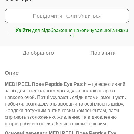
Повідомити, коли з'явиться
Увійти
для відображення накопичувальної знижки
%
🛒
До обраного
Порівняти
Опис
MEDI PEEL Rose Peptide Eye Patch
– це ефективний
засіб для інтенсивного догляду за ніжною шкірою
навколо очей. Патчі усувають сліди втоми, зменшують
набряки, розгладжують зморшки та освітлюють шкіру.
Завдяки потужним антивіковим компонентам, патчі
сприяють зволоженню, живленню та відновленню
шкіри, роблячи погляд більш свіжим і сяючим.
Основні переваги MEDI PEEL Rose Peptide Eye