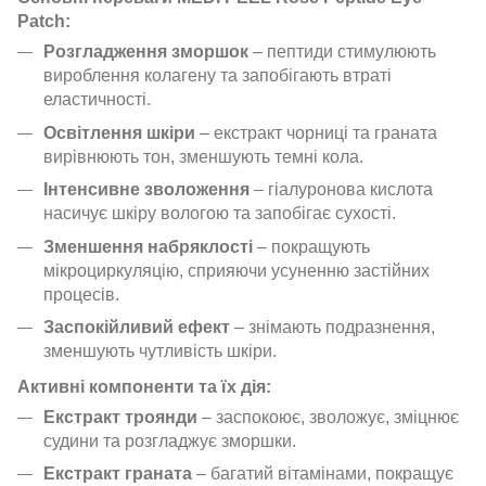
Patch:
Розгладження зморшок
– пептиди стимулюють
вироблення колагену та запобігають втраті
еластичності.
Освітлення шкіри
– екстракт чорниці та граната
вирівнюють тон, зменшують темні кола.
Інтенсивне зволоження
– гіалуронова кислота
насичує шкіру вологою та запобігає сухості.
Зменшення набряклості
– покращують
мікроциркуляцію, сприяючи усуненню застійних
процесів.
Заспокійливий ефект
– знімають подразнення,
зменшують чутливість шкіри.
Активні компоненти та їх дія:
Екстракт троянди
– заспокоює, зволожує, зміцнює
судини та розгладжує зморшки.
Екстракт граната
– багатий вітамінами, покращує