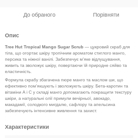
До обраного
Порівняти
Опис
Tree Hut Tropical Mango Sugar Scrub
— цукровий скраб для
тіла, що огортає шкіру тропічним ароматом стиглого манго,
персика та ніжної ванілі. Забезпечує м'яке відлущування,
живить та зволожує шкіру, повертаючи їй природне сяйво та
еластичність.
Формула скрабу збагачена пюре манго та маслом ши, що
ефективно пом'якшують і зволожують шкіру. Бета-каротин та
вітаміни А і С у складі манго допомагають покращити текстуру
шкіри, а натуральні олії примули вечірньої, авокадо,
макадамії, солодкого мигдалю, сафлору та апельсина
забезпечують інтенсивне живлення та захист.
Характеристики