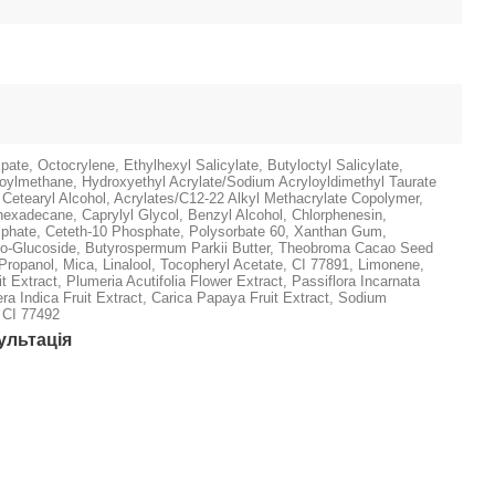
pate, Octocrylene, Ethylhexyl Salicylate, Butyloctyl Salicylate,
oylmethane, Hydroxyethyl Acrylate/Sodium Acryloyldimethyl Taurate
 Cetearyl Alcohol, Acrylates/C12‐22 Alkyl Methacrylate Copolymer,
exadecane, Caprylyl Glycol, Benzyl Alcohol, Chlorphenesin,
sphate, Ceteth‐10 Phosphate, Polysorbate 60, Xanthan Gum,
‐Glucoside, Butyrospermum Parkii Butter, Theobroma Cacao Seed
Propanol, Mica, Linalool, Tocopheryl Acetate, CI 77891, Limonene,
 Extract, Plumeria Acutifolia Flower Extract, Passiflora Incarnata
era Indica Fruit Extract, Carica Papaya Fruit Extract, Sodium
 CI 77492
ультація