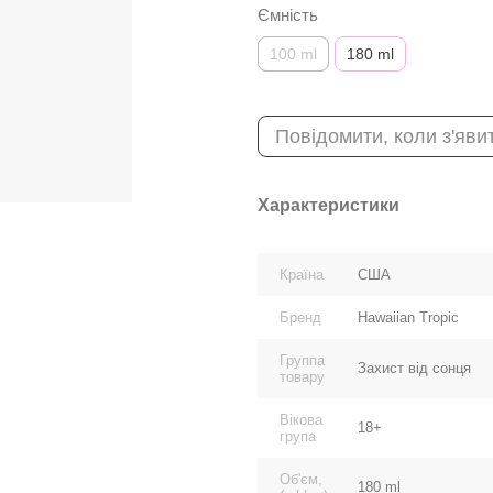
Ємність
100 ml
180 ml
Повідомити, коли з'яви
Характеристики
Країна
США
Бренд
Hawaiian Tropic
Группа
Захист від сонця
товару
Вікова
18+
група
Об'єм,
180 ml