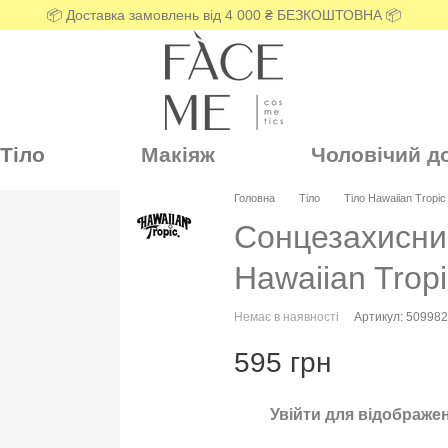
📦 Доставка замовлень від 4 000 ₴ БЕЗКОШТОВНА 📦
Тіло
Макіяж
Чоловічий д
Головна
Тіло
Тіло Hawaiian Tropic
Сонцезахисни
Hawaiian Trop
Немає в наявності
Артикул: 50998
595 грн
Увійти
для відображен
%