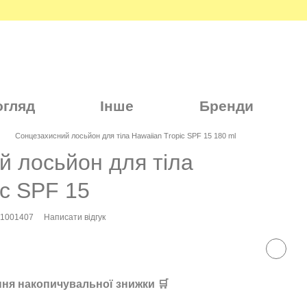
огляд
Інше
Бренди
Сонцезахисний лосьйон для тіла Hawaiian Tropic SPF 15 180 ml
й лосьйон для тіла
ic SPF 15
21001407
Написати відгук
ня накопичувальної знижки 🛒