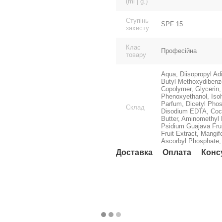
(ml | g.)
Ступінь
SPF 15
захисту
Клас
Професійна
товару
Aqua, Diisopropyl Adi
Butyl Methoxydibenz
Copolymer, Glycerin,
Phenoxyethanol, Isoh
Parfum, Dicetyl Pho
Склад
Disodium EDTA, Coco
Butter, Aminomethyl 
Psidium Guajava Fruit
Fruit Extract, Mangif
Ascorbyl Phosphate,
Доставка
Оплата
Конс