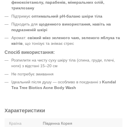
феноксіетанолу, парабенів, мінеральних олій,
триклозану
Підтримує
оптимальний pH-баланс шкіри тіла
Підходить для
щоденного використання, навіть на
подразненій шкірі
Аромат:
свіжий мікс зеленого чаю, зеленого яблука та
квітів
, що тонізує та знімає стрес
Спосіб використання:
Розпилити на чисту суху шкіру тіла (спина, груди, плечі,
ноги) з відстані 15–20 см
Не потребує змивання
Ідеальний після душу — особливо в поєднанні з
Kundal
Tea Tree Biotics Acne Body Wash
Характеристики
Країна
Південна Корея