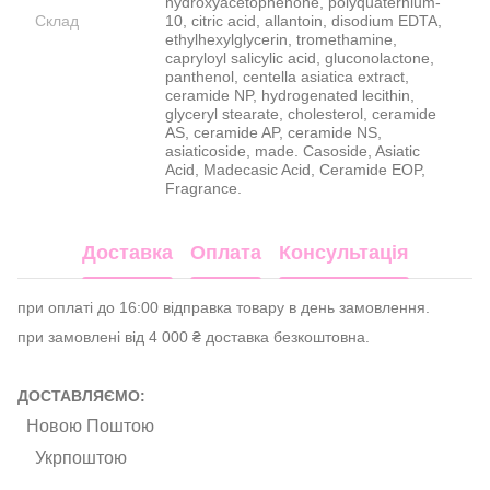
hydroxyacetophenone, polyquaternium-
Склад
10, citric acid, allantoin, disodium EDTA,
ethylhexylglycerin, tromethamine,
capryloyl salicylic acid, gluconolactone,
panthenol, centella asiatica extract,
ceramide NP, hydrogenated lecithin,
glyceryl stearate, cholesterol, ceramide
AS, ceramide AP, ceramide NS,
asiaticoside, made. Casoside, Asiatic
Acid, Madecasic Acid, Ceramide EOP,
Fragrance.
Доставка
Оплата
Консультація
при оплаті до 16:00 відправка товару в день замовлення.
при замовлені від 4 000 ₴ доставка безкоштовна.
ДОСТАВЛЯЄМО:
Новою Поштою
Укрпоштою