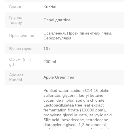
Бренд
Kundal
Группа
Спреі для тіла
товару
Освітлення, Проти пігментних плям,
Призначення
Себорегуляція
Вікова група
16+
Об'єм, (ml |
200 ml
g.)
Аромат
Apple Green Tea
Kundal
Purified water, sodium C14-16 olefin
sulfonate, glycerin, lauryl betaine,
cocamide mipha, sodium chloride,
Lactobacillus/tea tree leaf extract
fermentation filtrate (10,000 ppm),
propylene glycol laurate, salicylic acid.
Silic acid, hexadecene, tetradecene,
dipropylene glycol, 1,2-hexanediol,