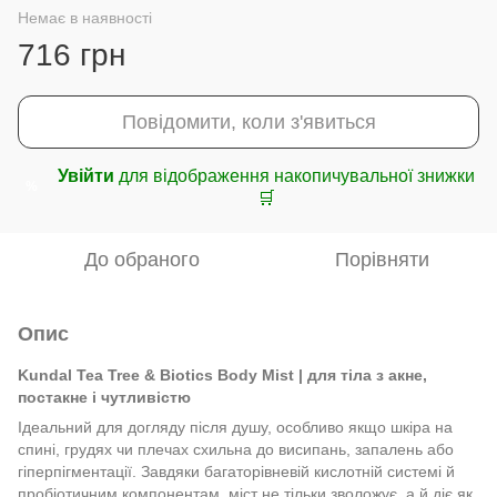
Немає в наявності
716 грн
Повідомити, коли з'явиться
Увійти
для відображення накопичувальної знижки
%
🛒
До обраного
Порівняти
Опис
Kundal Tea Tree & Biotics Body Mist | для тіла з акне,
постакне і чутливістю
Ідеальний для догляду після душу, особливо якщо шкіра на
спині, грудях чи плечах схильна до висипань, запалень або
гіперпігментації. Завдяки багаторівневій кислотній системі й
пробіотичним компонентам, міст не тільки зволожує, а й діє як