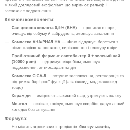
м’який доглядовий ексфоліант, що вирівнює рельєф і
заспокоює подразнення.
Ключові компоненти:
Саліцилова кислота 0,5% (BHA)
— проникає в пори,
очищує від себуму й забруднень, зменшує запалення
Комплекс AHA/PHA/LHA
— ніжно відлущує, бореться з
пігментацією та постакне, вирівнює тон і текстуру шкіри
Пробіотичний фермент лактобактерій + зелений чай
(10000 ppm)
— підтримує мікробіом, зменшує
подразнення, антиоксидантна дія
Комплекс CICA-5
— потужне заспокоєння, регенерація та
підтримка бар’єрної функції (азіатікозид, мадекасоссид
тощо)
Кераміди
— зміцнюють захисний шар, утримують вологу
Ментол
— освіжає, тонізує, зменшує свербіж, дарує легкий
холодок без стягування
Формула:
Не містить агресивних інгредієнтів:
без сульфатів,