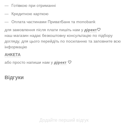
Готівкою при отриманні
Кредитною карткою
Оплата частинами ПриватБанк та monobank
для замовлення після плати пишіть нам у
дірект
🤍
наш магазин надає безкоштовну консультацію по підбору
догляду, для цього перейдіть по посиланню та заповните всю
інформацію
АНКЕТА
або просто напиши нам у
дірект
🤍
Відгуки
Додайте перший відгук