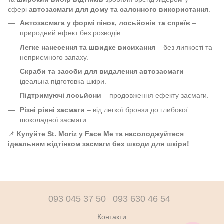
сфері
автозасмаги для дому та салонного використання
.
Автозасмага у формі пінок, лосьйонів та спреїв
–
природний ефект без розводів.
Легке нанесення та швидке висихання
– без липкості та
неприємного запаху.
Скраби та засоби для видалення автозасмаги
–
ідеальна підготовка шкіри.
Підтримуючі лосьйони
– продовження ефекту засмаги.
Різні рівні засмаги
– від легкої бронзи до глибокої
шоколадної засмаги.
📌
Купуйте St. Moriz у Face Me та насолоджуйтеся
ідеальним відтінком засмаги без шкоди для шкіри!
093 045 37 50
093 630 46 54
Контакти