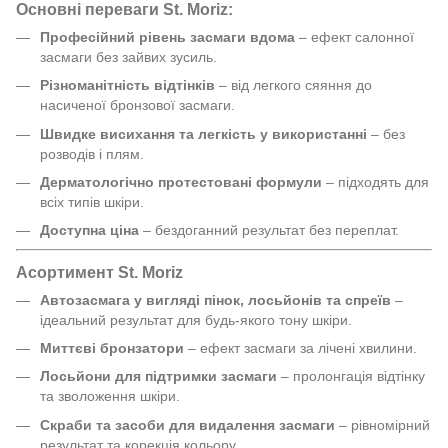
Основні переваги St. Moriz:
Професійний рівень засмаги вдома
– ефект салонної
засмаги без зайвих зусиль.
Різноманітність відтінків
– від легкого сяяння до
насиченої бронзової засмаги.
Швидке висихання та легкість у використанні
– без
розводів і плям.
Дерматологічно протестовані формули
– підходять для
всіх типів шкіри.
Доступна ціна
– бездоганний результат без переплат.
Асортимент St. Moriz
Автозасмага у вигляді пінок, лосьйонів та спреїв
–
ідеальний результат для будь-якого тону шкіри.
Миттєві бронзатори
– ефект засмаги за лічені хвилини.
Лосьйони для підтримки засмаги
– пролонгація відтінку
та зволоження шкіри.
Скраби та засоби для видалення засмаги
– рівномірний
результат та корекція кольору.