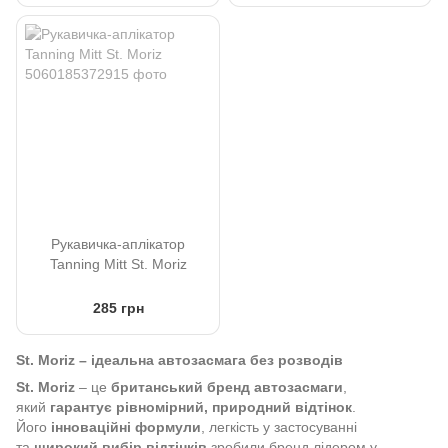
Рукавичка-аплікатор
Tanning Mitt St. Moriz
285 грн
St. Moriz – ідеальна автозасмага без розводів
St. Moriz
– це
британський бренд автозасмаги
,
який
гарантує рівномірний, природний відтінок
.
Його
інноваційні формули
, легкість у застосуванні
та
широкий вибір відтінків
зробили бренд лідером у