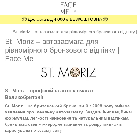
📦 Доставка від 4 000 ₴ БЕЗКОШТОВНА 📦
St. Moriz – автозасмага для рівномірного бронзового відтінку
St. Moriz – автозасмага для
рівномірного бронзового відтінку |
Face Me
St. Moriz – професійна автозасмага з
Великобританії
St. Moriz
– це
британський бренд
, який з
2008 року змінює
уявлення про ідеальну автозасмагу
. Завдяки
інноваційним
формулам, легкості нанесення та натуральним відтінкам
,
бренд завоював міжнародне визнання та довіру мільйонів
користувачів по всьому світу.