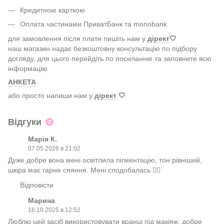
Кредитною карткою
Оплата частинами ПриватБанк та monobank
для замовлення після плати пишіть нам у
дірект
🤍
наш магазин надає безкоштовну консультацію по підбору
догляду, для цього перейдіть по посиланню та заповните всю
інформацію
АНКЕТА
або просто напиши нам у
дірект
🤍
Відгуки
2
Марія К.
07.05.2026 в 21:02
Дуже добре вона мені освітлила пігментацію, тон рівніший,
шкіра має гарне сяяння. Мені сподобалась 👍🏻
Відповісти
Марина
16.10.2025 в 12:52
Люблю цей засіб використовувати вранці під макіяж, добре