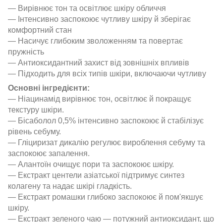
— Вирівнює тон та освітлює шкіру обличчя
— Інтенсивно заспокоює чутливу шкіру й зберігає
комфортний стан
— Насичує глибоким зволоженням та повертає
пружність
— Антиоксидантний захист від зовнішніх впливів
— Підходить для всіх типів шкіри, включаючи чутливу
Основні інгредієнти:
— Ніацинамід вирівнює тон, освітлює й покращує
текстуру шкіри.
— Бісаболол 0,5% інтенсивно заспокоює й стабілізує
рівень себуму.
— Гліциризат дикалію регулює вироблення себуму та
заспокоює запалення.
— Алантоїн очищує пори та заспокоює шкіру.
— Екстракт центели азіатської підтримує синтез
колагену та надає шкірі гладкість.
— Екстракт ромашки глибоко заспокоює й пом'якшує
шкіру.
— Екстракт зеленого чаю — потужний антиоксидант, що