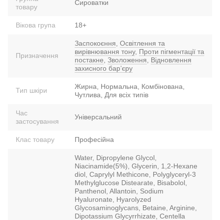
Сироватки
товару
Вікова група
18+
Заспокоєння
,
Освітлення та
вирівнювання тону
,
Проти пігментації та
Призначення
постакне
,
Зволоження
,
Відновлення
захисного барʼєру
Жирна, Нормальна, Комбінована,
Тип шкіри
Чутлива, Для всіх типів
Час
Універсальний
застосування
Клас товару
Професійна
Water, Dipropylene Glycol,
Niacinamide(5%), Glycerin, 1,2-Hexane
diol, Caprylyl Methicone, Polyglyceryl-3
Methylglucose Distearate, Bisabolol,
Panthenol, Allantoin, Sodium
Hyaluronate, Hyarolyzed
Glycosaminoglycans, Betaine, Arginine,
Dipotassium Glycyrrhizate, Centella