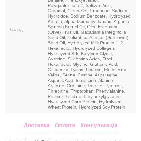
Polyquaternium-7, Salicylic Acid,
Geraniol, Citronellol, Limonene, Sodium
Hydroxide, Sodium Benzoate, Hydrolyzed
Keratin, Alpha-Isomethyl Ionone, Argania
Spinosa Kernel Oil, Olea Europaea
Склад
(Olive) Fruit Oil, Macadamia Integrifolia
Seed Oil, Helianthus Annuus (Sunflower)
Seed Oil, Hydrolyzed Milk Protein, 1,2-
Hexanediol, Hydrolyzed Collagen,
Hydrolyzed Silk, Butylene Glycol,
Cysteine, Silk Amino Acids, Ethyl
Hexanediol, Glycine, Glutamic Acid,
Glutamine, Lysine, Leucine, Methionine,
Valine, Serine, Cystine, Asparagine,
Aspartic Acid, Isoleucine, Alanine,
Arginine, Ornithine, Taurine, Tyrosine,
Threonine, Tryptophan, Phenylalanine,
Proline, Histidine, Ethylhexylglycerin,
Hydrolyzed Corn Protein, Hydrolyzed
Wheat Protein, Hydrolyzed Soy Protein
Доставка
Оплата
Консультація