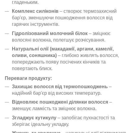
гладеньким.
Комплекс силіконів
– створює термозахисний
бар'єр, зменшуючи пошкодження волосся від
гарячих інструментів.
Гідролізований молочний білок
– зміцнює
волосяні волокна, полегшує розчісування.
Натуральні олії (макадамії, аргани, камелії,
оливи, соняшника)
– глибоко живлять волосся,
попереджають появу посічених кінчиків та
повертають блиск.
Переваги продукту:
Захищає волосся від термопошкоджень
–
надійний бар'єр від високих температур.
Відновлює пошкоджені ділянки волосся
–
зменшує ламкість та зміцнює волокна.
Згладжує кутикулу
– запобігає пухнастості та
зберігає ідеальну укладку.