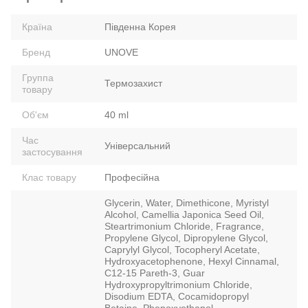
Країна
Південна Корея
Бренд
UNOVE
Группа
Термозахист
товару
Об'єм
40 ml
Час
Універсальний
застосування
Клас товару
Професійна
Glycerin, Water, Dimethicone, Myristyl
Alcohol, Camellia Japonica Seed Oil,
Steartrimonium Chloride, Fragrance,
Propylene Glycol, Dipropylene Glycol,
Caprylyl Glycol, Tocopheryl Acetate,
Hydroxyacetophenone, Hexyl Cinnamal,
C12-15 Pareth-3, Guar
Hydroxypropyltrimonium Chloride,
Disodium EDTA, Cocamidopropyl
Betaine, Phenoxyethanol,