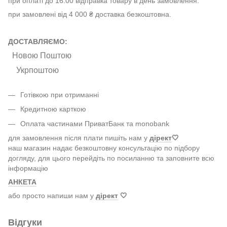
при оплаті до 16:00 відправка товару в день замовлення.
при замовлені від 4 000 ₴ доставка безкоштовна.
ДОСТАВЛЯЄМО:
Новою Поштою
Укрпоштою
Готівкою при отриманні
Кредитною карткою
Оплата частинами ПриватБанк та monobank
для замовлення після плати пишіть нам у
дірект
🤍
наш магазин надає безкоштовну консультацію по підбору
догляду, для цього перейдіть по посиланню та заповните всю
інформацію
АНКЕТА
або просто напиши нам у
дірект
🤍
Відгуки