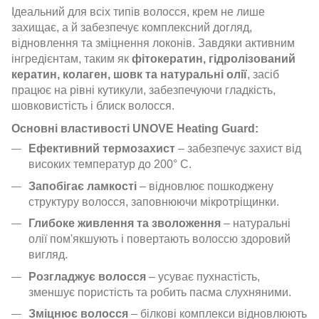
Ідеальний для всіх типів волосся, крем не лише
захищає, а й забезпечує комплексний догляд,
відновлення та зміцнення локонів. Завдяки активним
інгредієнтам, таким як
фітокератин, гідролізований
кератин, колаген, шовк та натуральні олії
, засіб
працює на рівні кутикули, забезпечуючи гладкість,
шовковистість і блиск волосся.
Основні властивості UNOVE Heating Guard:
Ефективний термозахист
– забезпечує захист від
високих температур до 200° C.
Запобігає ламкості
– відновлює пошкоджену
структуру волосся, заповнюючи мікротріщинки.
Глибоке живлення та зволоження
– натуральні
олії пом'якшують і повертають волоссю здоровий
вигляд.
Розгладжує волосся
– усуває пухнастість,
зменшує пористість та робить пасма слухняними.
Зміцнює волосся
– білкові комплекси відновлюють