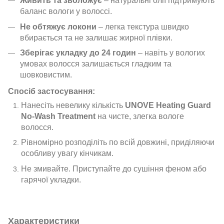
Живить та зволожує
– натуральні олії підтримують
баланс вологи у волоссі.
Не обтяжує локони
– легка текстура швидко
вбирається та не залишає жирної плівки.
Зберігає укладку до 24 годин
– навіть у вологих
умовах волосся залишається гладким та
шовковистим.
Спосіб застосування:
Нанесіть невелику кількість
UNOVE Heating Guard
No-Wash Treatment
на чисте, злегка вологе
волосся.
Рівномірно розподіліть по всій довжині, приділяючи
особливу увагу кінчикам.
Не змивайте. Приступайте до сушіння феном або
гарячої укладки.
Характеристики