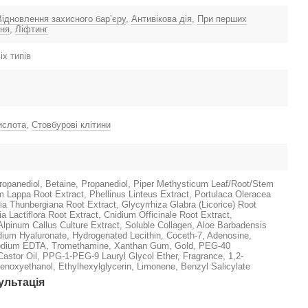
Відновлення захисного барʼєру
,
Антивікова дія
,
При перших
ння
,
Ліфтинг
іх типів
ислота
,
Стовбурові клітини
ropanediol, Betaine, Propanediol, Piper Methysticum Leaf/Root/Stem
um Lappa Root Extract, Phellinus Linteus Extract, Portulaca Oleracea
ia Thunbergiana Root Extract, Glycyrrhiza Glabra (Licorice) Root
a Lactiflora Root Extract, Cnidium Officinale Root Extract,
lpinum Callus Culture Extract, Soluble Collagen, Aloe Barbadensis
dium Hyaluronate, Hydrogenated Lecithin, Coceth-7, Adenosine,
odium EDTA, Tromethamine, Xanthan Gum, Gold, PEG-40
astor Oil, PPG-1-PEG-9 Lauryl Glycol Ether, Fragrance, 1,2-
enoxyethanol, Ethylhexylglycerin, Limonene, Benzyl Salicylate
ультація