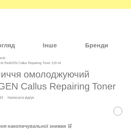
огляд
Інше
Бренди
acle
e ReAGEN Callus Repairing Toner 120 ml
личчя омолоджуючий
GEN Callus Repairing Toner
93
Написати відгук
ня накопичувальної знижки 🛒