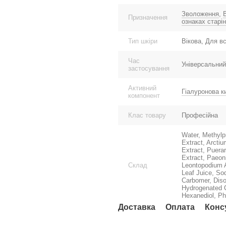
Зволоження
,
Призначення
ознаках старі
Тип шкіри
Вікова, Для вс
Час
Універсальний
застосування
Активний
Гіалуронова к
компонент
Клас товару
Професійна
Water, Methylp
Extract, Arcti
Extract, Puerar
Extract, Paeoni
Склад
Leontopodium A
Leaf Juice, So
Carbomer, Dis
Hydrogenated C
Hexanediol, Ph
Доставка
Оплата
Конс