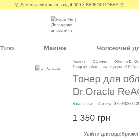
📦 Доставка замовлень від 4 000 ₴ БЕЗКОШТОВНА 📦
Тіло
Макіяж
Чоловічий д
Головна
Обличчя
Обличчя Dr. Or
Тонер для обличчя омолоджуючий Dr.Oracl
Тонер для об
Dr.Oracle ReA
В наявності
Артикул: 88094087312
1 350 грн
Увійти
для відображен
%