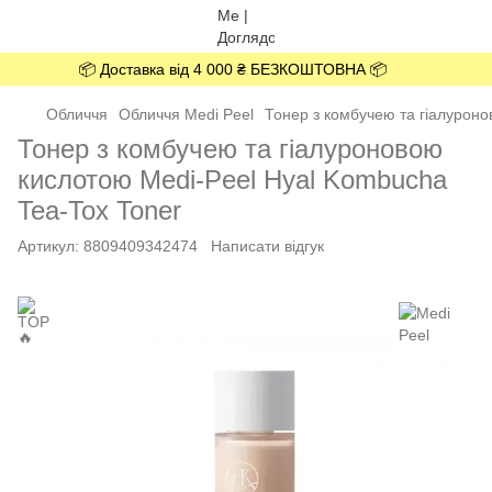
📦 Доставка від 4 000 ₴ БЕЗКОШТОВНА 📦
Обличчя
Обличчя Medi Peel
Тонер з комбучею та гіалуроно
Тонер з комбучею та гіалуроновою
кислотою Medi-Peel Hyal Kombucha
Tea-Tox Toner
Артикул:
8809409342474
Написати відгук