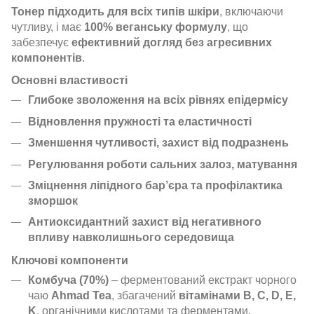
Тонер підходить для всіх типів шкіри
, включаючи
чутливу, і має
100% веганську формулу
, що
забезпечує
ефективний догляд без агресивних
компонентів
.
Основні властивості
Глибоке зволоження на всіх рівнях епідермісу
Відновлення пружності та еластичності
Зменшення чутливості, захист від подразнень
Регулювання роботи сальних залоз, матування
Зміцнення ліпідного бар’єра та профілактика
зморшок
Антиоксидантний захист від негативного
впливу навколишнього середовища
Ключові компоненти
Комбуча (70%)
– ферментований екстракт чорного
чаю
Ahmad Tea
, збагачений
вітамінами B, C, D, E,
K
, органічними кислотами та ферментами.