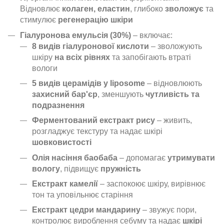
Відновлює
колаген, еластин
, глибоко
зволожує
та
стимулює
регенерацію шкіри
Гіалуронова емульсія (30%)
– включає:
8 видів гіалуронової кислоти
– зволожують
шкіру
на всіх рівнях
та запобігають втраті
вологи
5 видів церамідів у liposome
– відновлюють
захисний бар'єр
, зменшують
чутливість та
подразнення
Ферментований екстракт рису
– живить,
розгладжує текстуру та надає шкірі
шовковистості
Олія насіння баобаба
– допомагає
утримувати
вологу
, підвищує
пружність
Екстракт камелії
– заспокоює шкіру, вирівнює
тон та уповільнює старіння
Екстракт цедри мандарину
– звужує пори,
контролює вироблення себуму та надає
шкірі