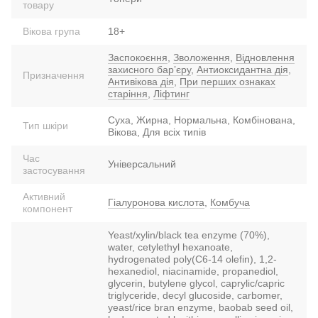
товару
Вікова група
18+
Заспокоєння
,
Зволоження
,
Відновлення
захисного барʼєру
,
Антиоксидантна дія
,
Призначення
Антивікова дія
,
При перших ознаках
старіння
,
Ліфтинг
Суха, Жирна, Нормальна, Комбінована,
Тип шкіри
Вікова, Для всіх типів
Час
Універсальний
застосування
Активний
Гіалуронова кислота
,
Комбуча
компонент
Yeast/xylin/black tea enzyme (70%),
water, cetylethyl hexanoate,
hydrogenated poly(C6-14 olefin), 1,2-
hexanediol, niacinamide, propanediol,
glycerin, butylene glycol, caprylic/capric
triglyceride, decyl glucoside, carbomer,
yeast/rice bran enzyme, baobab seed oil,