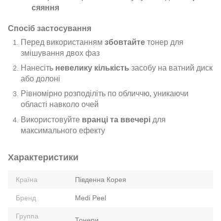
сяяння
Спосіб застосування
Перед використанням
збовтайте
тонер для
змішування двох фаз
Нанесіть
невелику кількість
засобу на ватний диск
або долоні
Рівномірно розподіліть по обличчю, уникаючи
області навколо очей
Використовуйте
вранці та ввечері
для
максимального ефекту
Характеристики
Країна
Південна Корея
Бренд
Medi Peel
Группа
Тонери