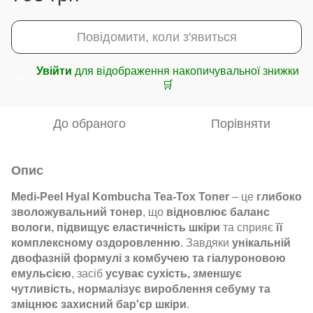
Повідомити, коли з'явиться
Увійти
для відображення накопичувальної знижки
%
🛒
До обраного
Порівняти
Опис
Medi-Peel Hyal Kombucha Tea-Tox Toner
– це
глибоко
зволожувальний тонер
, що
відновлює баланс
вологи, підвищує еластичність шкіри
та сприяє
її
комплексному оздоровленню
. Завдяки
унікальній
двофазній формулі з комбучею та гіалуроновою
емульсією
, засіб
усуває сухість, зменшує
чутливість, нормалізує вироблення себуму та
зміцнює захисний бар'єр шкіри
.