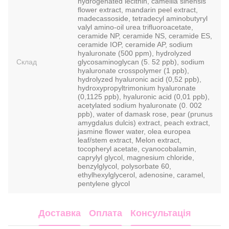
hydrogenated lecithin, camellia sinensis
flower extract, mandarin peel extract,
madecassoside, tetradecyl aminobutyryl
valyl amino-oil urea trifluoroacetate,
ceramide NP, ceramide NS, ceramide ES,
ceramide IOP, ceramide AP, sodium
hyaluronate (500 ppm), hydrolyzed
Склад
glycosaminoglycan (5. 52 ppb), sodium
hyaluronate crosspolymer (1 ppb),
hydrolyzed hyaluronic acid (0,52 ppb),
hydroxypropyltrimonium hyaluronate
(0,1125 ppb), hyaluronic acid (0,01 ppb),
acetylated sodium hyaluronate (0. 002
ppb), water of damask rose, pear (prunus
amygdalus dulcis) extract, peach extract,
jasmine flower water, olea europea
leaf/stem extract, Melon extract,
tocopheryl acetate, cyanocobalamin,
caprylyl glycol, magnesium chloride,
benzylglycol, polysorbate 60,
ethylhexylglycerol, adenosine, caramel,
pentylene glycol
Доставка
Оплата
Консультація