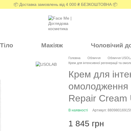
📦 Доставка замовлень від 4 000 ₴ БЕЗКОШТОВНА 📦
Тіло
Макіяж
Чоловічий д
Головна
Обличчя
Обличчя USOL
Крем для інтенсивної регенерації та омол
Крем для інте
омолодження ш
Repair Cream 
В наявності
Артикул: 88098016915
1 845 грн