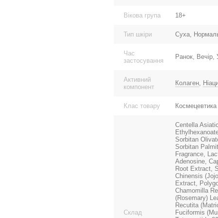
Вікова група
18+
Тип шкіри
Суха, Нормаль
Час
Ранок, Вечір,
застосування
Активний
Колаген
,
Ніац
компонент
Клас товару
Космецевтика
Centella Asiati
Ethylhexanoate
Sorbitan Olivat
Sorbitan Palmi
Fragrance, Lac
Adenosine, Capr
Root Extract, 
Chinensis (Jojo
Extract, Polyg
Chamomilla Recu
(Rosemary) Lea
Recutita (Matri
Склад
Fuciformis (Mus