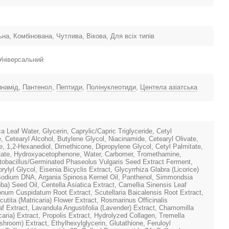
на, Комбінована, Чутлива, Вікова, Для всіх типів
 Універсальний
инамід
,
Пантенол
,
Пептиди
,
Полінуклеотиди
,
Центела азіатська
ca Leaf Water, Glycerin, Caprylic/Capric Triglyceride, Cetyl
, Cetearyl Alcohol, Butylene Glycol, Niacinamide, Cetearyl Olivate,
e, 1,2-Hexanediol, Dimethicone, Dipropylene Glycol, Cetyl Palmitate,
tate, Hydroxyacetophenone, Water, Carbomer, Tromethamine,
tobacillus/Germinated Phaseolus Vulgaris Seed Extract Ferment,
ylyl Glycol, Eisenia Bicyclis Extract, Glycyrrhiza Glabra (Licorice)
Sodium DNA, Argania Spinosa Kernel Oil, Panthenol, Simmondsia
ba) Seed Oil, Centella Asiatica Extract, Camellia Sinensis Leaf
onum Cuspidatum Root Extract, Scutellaria Baicalensis Root Extract,
tita (Matricaria) Flower Extract, Rosmarinus Officinalis
f Extract, Lavandula Angustifolia (Lavender) Extract, Chamomilla
caria) Extract, Propolis Extract, Hydrolyzed Collagen, Tremella
hroom) Extract, Ethylhexylglycerin, Glutathione, Feruloyl