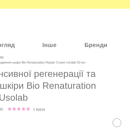
огляд
Інше
Бренди
AB
одження шкіри Bio Renaturation Repair Cream Usolab 50 мл
нсивної регенерації та
кіри Bio Renaturation
Usolab
90
1 відгук