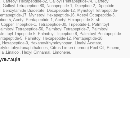
0, Caffeoyl Hexapeptide-82, Galloyl Pentapeptide-74, Caffeoyl
, Galloyl Tetrapeptide-80, Nonapeptide-1, Dipeptide-2, Dipeptide
l Benzylamide Diacetate, Decapeptide-12, Myristoyl Tetrapeptide-
Pentapeptide-17, Myristoyl Hexapeptide-16, Acetyl Octapeptide-3,
tide-5, Acetyl Pentapeptide-1, Acetyl Hexapeptide-8, sh-
 Copper Tripeptide-1, Tetrapeptide-30, Tripeptide-1, Palmitoyl
almitoyl Tetrapeptide-50, Palmitoyl Tetrapeptide-7, Palmitoyl
almitoyl Tripeptide-5, Palmitoyl Tripeptide-8, Palmitoyl Pentapeptide-
entapeptide-5, Palmitoyl Hexapeptide-12, Pentapeptide-18,
, Hexapeptide-9, Hexanoylthymidynopan, Linalyl Acetate,
etyloctahydronaphthalenes, Citrus Limon (Lemon) Peel Oil, Pinene,
llal,Linalool, Hexyl Cinnamal, Limonene.
ультація