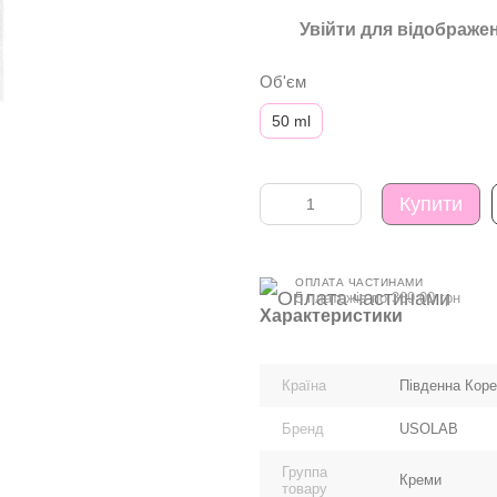
Увійти
для відображен
%
Об'єм
50 ml
Купити
ОПЛАТА ЧАСТИНАМИ
5 платежів по 369.00 грн
Характеристики
Країна
Південна Кор
Бренд
USOLAB
Группа
Креми
товару