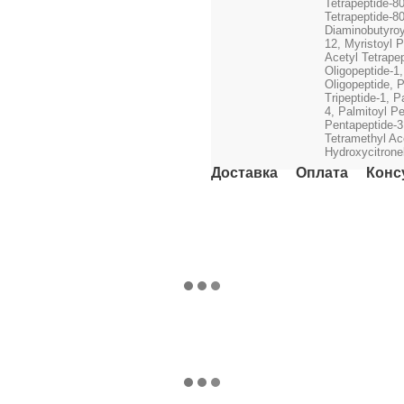
Tetrapeptide-8
Tetrapeptide-80
Diaminobutyroy
12, Myristoyl 
Acetyl Tetrapep
Oligopeptide-1,
Oligopeptide, P
Tripeptide-1, P
4, Palmitoyl P
Pentapeptide-3
Tetramethyl Ac
Hydroxycitrone
Доставка
Оплата
Конс