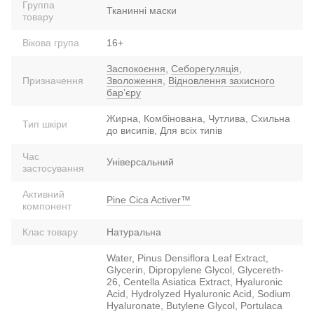
Группа
Тканинні маски
товару
Вікова група
16+
Заспокоєння
,
Себорегуляція
,
Призначення
Зволоження
,
Відновлення захисного
барʼєру
Жирна, Комбінована, Чутлива, Схильна
Тип шкіри
до висипів, Для всіх типів
Час
Універсальний
застосування
Активний
Pine Cica Activer™
компонент
Клас товару
Натуральна
Water, Pinus Densiflora Leaf Extract,
Glycerin, Dipropylene Glycol, Glycereth-
26, Centella Asiatica Extract, Hyaluronic
Acid, Hydrolyzed Hyaluronic Acid, Sodium
Hyaluronate, Butylene Glycol, Portulaca