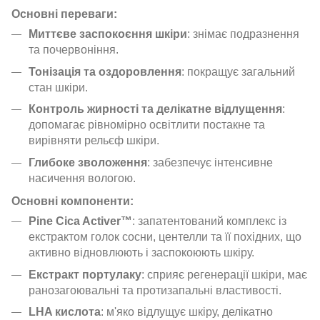
Основні переваги:
Миттєве заспокоєння шкіри
: знімає подразнення
та почервоніння.
Тонізація та оздоровлення
: покращує загальний
стан шкіри.
Контроль жирності та делікатне відлущення
:
допомагає рівномірно освітлити постакне та
вирівняти рельєф шкіри.
Глибоке зволоження
: забезпечує інтенсивне
насичення вологою.
Основні компоненти:
Pine Cica Activer™
: запатентований комплекс із
екстрактом голок сосни, центелли та її похідних, що
активно відновлюють і заспокоюють шкіру.
Екстракт портулаку
: сприяє регенерації шкіри, має
ранозагоювальні та протизапальні властивості.
LHA кислота
: м'яко відлущує шкіру, делікатно