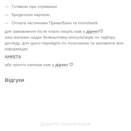
Готівкою при отриманні
Кредитною карткою
Оплата частинами ПриватБанк та monobank
для замовлення після плати пишіть нам у
дірект
🤍
наш магазин надає безкоштовну консультацію по підбору
догляду, для цього перейдіть по посиланню та заповните всю
інформацію
АНКЕТА
або просто напиши нам у
дірект
🤍
Відгуки
Додайте перший відгук