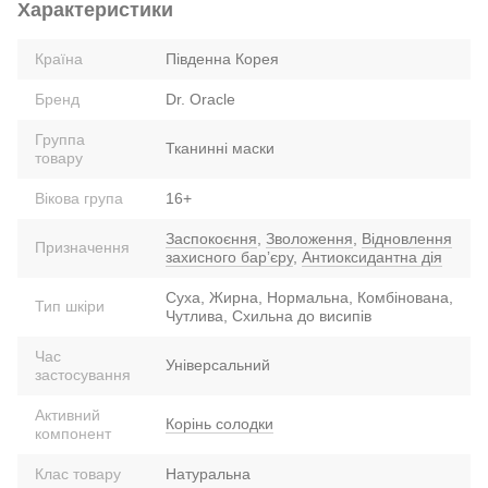
Характеристики
Країна
Південна Корея
Бренд
Dr. Oracle
Группа
Тканинні маски
товару
Вікова група
16+
Заспокоєння
,
Зволоження
,
Відновлення
Призначення
захисного барʼєру
,
Антиоксидантна дія
Суха, Жирна, Нормальна, Комбінована,
Тип шкіри
Чутлива, Схильна до висипів
Час
Універсальний
застосування
Активний
Корінь солодки
компонент
Клас товару
Натуральна