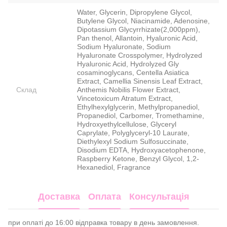
Water, Glycerin, Dipropylene Glycol,
Butylene Glycol, Niacinamide, Adenosine,
Dipotassium Glycyrrhizate(2,000ppm),
Pan thenol, Allantoin, Hyaluronic Acid,
Sodium Hyaluronate, Sodium
Hyaluronate Crosspolymer, Hydrolyzed
Hyaluronic Acid, Hydrolyzed Gly
cosaminoglycans, Centella Asiatica
Extract, Camellia Sinensis Leaf Extract,
Склад
Anthemis Nobilis Flower Extract,
Vincetoxicum Atratum Extract,
Ethylhexylglycerin, Methylpropanediol,
Propanediol, Carbomer, Tromethamine,
Hydroxyethylcellulose, Glyceryl
Caprylate, Polyglyceryl-10 Laurate,
Diethylexyl Sodium Sulfosuccinate,
Disodium EDTA, Hydroxyacetophenone,
Raspberry Ketone, Benzyl Glycol, 1,2-
Hexanediol, Fragrance
Доставка
Оплата
Консультація
при оплаті до 16:00 відправка товару в день замовлення.