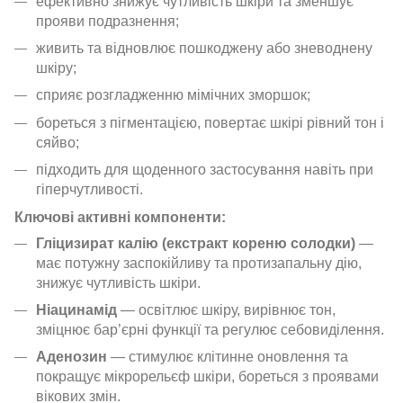
ефективно знижує чутливість шкіри та зменшує
прояви подразнення;
живить та відновлює пошкоджену або зневоднену
шкіру;
сприяє розгладженню мімічних зморшок;
бореться з пігментацією, повертає шкірі рівний тон і
сяйво;
підходить для щоденного застосування навіть при
гіперчутливості.
Ключові активні компоненти:
Гліцизират калію (екстракт кореню солодки)
—
має потужну заспокійливу та протизапальну дію,
знижує чутливість шкіри.
Ніацинамід
— освітлює шкіру, вирівнює тон,
зміцнює бар’єрні функції та регулює себовиділення.
Аденозин
— стимулює клітинне оновлення та
покращує мікрорельєф шкіри, бореться з проявами
вікових змін.