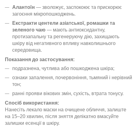
Алантоїн
— зволожує, заспокоює та прискорює
загоєння мікропошкоджень.
Екстракти центели азіатської, ромашки та
зеленого чаю
— мають антиоксидантну,
протизапальну та регенеруючу дію, захищають
шкіру від негативного впливу навколишнього
середовища.
Показання до застосування:
подразнена, чутлива або пошкоджена шкіра;
ознаки запалення, почервоніння, тьмяний і нерівний
тон;
ранні прояви вікових змін, сухість, втрата тонусу.
Спосіб використання:
Нанесіть лекало маски на очищене обличчя, залиште
на 15–20 хвилин, після зняття делікатно вмасуйте
залишки есенції в шкіру.