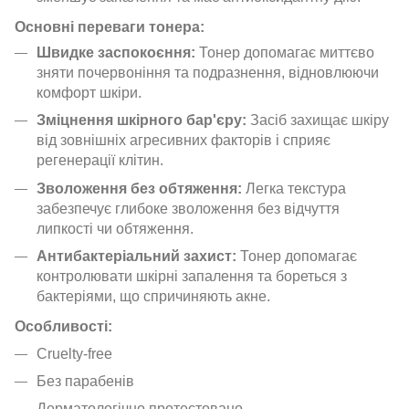
Основні переваги тонера:
Швидке заспокоєння:
Тонер допомагає миттєво
зняти почервоніння та подразнення, відновлюючи
комфорт шкіри.
Зміцнення шкірного бар'єру:
Засіб захищає шкіру
від зовнішніх агресивних факторів і сприяє
регенерації клітин.
Зволоження без обтяження:
Легка текстура
забезпечує глибоке зволоження без відчуття
липкості чи обтяження.
Антибактеріальний захист:
Тонер допомагає
контролювати шкірні запалення та бореться з
бактеріями, що спричиняють акне.
Особливості:
Cruelty-free
Без парабенів
Дерматологічно протестовано