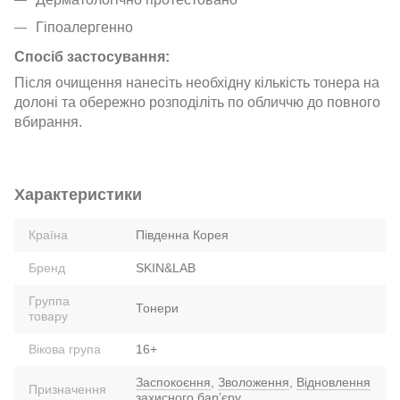
Гіпоалергенно
Спосіб застосування:
Після очищення нанесіть необхідну кількість тонера на
долоні та обережно розподіліть по обличчю до повного
вбирання.
Характеристики
Країна
Південна Корея
Бренд
SKIN&LAB
Группа
Тонери
товару
Вікова група
16+
Заспокоєння
,
Зволоження
,
Відновлення
Призначення
захисного барʼєру