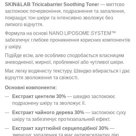
SKIN&LAB Tricicabarrier Soothing Tone
r — миттєво
заспокоює почервоніння, подразнення та запалення,
покращує тон шкіри та інтенсивно зволожує без
липкого відчуття.
Формула на основі NANO LIPOSOME SYSTEM™
забезпечує глибоке проникнення корисних компонентів
у шкіру.
Підійде всім, але особливо сподобається власницям
зневодненої, жирної, проблемної або чутливої шкіри.
Має легку водянисту текстуру. Швидко вбирається і дає
відчуття зволоження та свіжості.
Основні компоненти:
Екстракт центели 30%
— швидко заспокоює
подразнену шкіру та зволожує її.
Екстракт чайного дерева 30%
— заспокоює суху
шкіру та забезпечує протизапальний ефект.
Екстракт хауттюйнії серцеподібної 30%
—
зменшує запалення та має антиоксидантну дію.