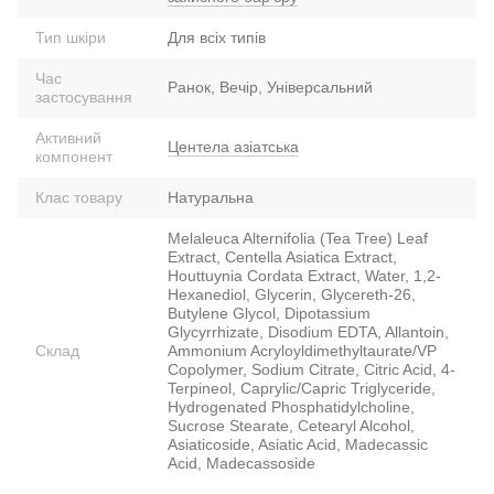
Тип шкіри
Для всіх типів
Час
Ранок, Вечір, Універсальний
застосування
Активний
Центела азіатська
компонент
Клас товару
Натуральна
Melaleuca Alternifolia (Tea Tree) Leaf
Extract, Centella Asiatica Extract,
Houttuynia Cordata Extract, Water, 1,2-
Hexanediol, Glycerin, Glycereth-26,
Butylene Glycol, Dipotassium
Glycyrrhizate, Disodium EDTA, Allantoin,
Склад
Ammonium Acryloyldimethyltaurate/VP
Copolymer, Sodium Citrate, Citric Acid, 4-
Terpineol, Caprylic/Capric Triglyceride,
Hydrogenated Phosphatidylcholine,
Sucrose Stearate, Cetearyl Alcohol,
Asiaticoside, Asiatic Acid, Madecassic
Acid, Madecassoside