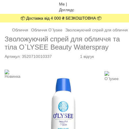
📦 Доставка від 4 000 ₴ БЕЗКОШТОВНА 📦
Обличчя
Обличчя O`lysee
Зволожуючий спрей для обличчя т
Зволожуючий спрей для обличчя та
тіла O`LYSEE Beauty Waterspray
Артикул:
3520710010337
1 відгук