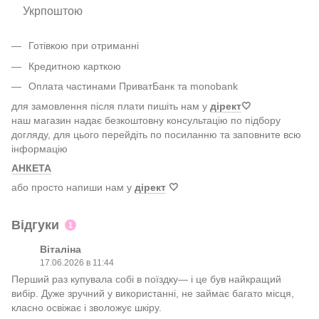
Укрпоштою
Готівкою при отриманні
Кредитною карткою
Оплата частинами ПриватБанк та monobank
для замовлення після плати пишіть нам у
дірект
🤍
наш магазин надає безкоштовну консультацію по підбору
догляду, для цього перейдіть по посиланню та заповните всю
інформацію
АНКЕТА
або просто напиши нам у
дірект
🤍
Відгуки
1
Віталіна
17.06.2026 в 11:44
Перший раз купувала собі в поїздку— і це був найкращий
вибір. Дуже зручний у використанні, не займає багато місця,
класно освіжає і зволожує шкіру.