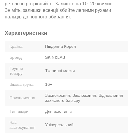
ретельно розрівняйте. Залиште на 10–20 хвилин.
Зніміть, залишки есенції вбийте легкими рухами
пальців до повного вбирання.
Характеристики
Країна
Південна Корея
Бренд
SKIN&LAB
Группа
Тканинні маски
товару
Вікова група
16+
Заспокоєння
,
Зволоження
,
Відновлення
Призначення
захисного барʼєру
Тип шкіри
Для всіх типів
Час
Універсальний
застосування