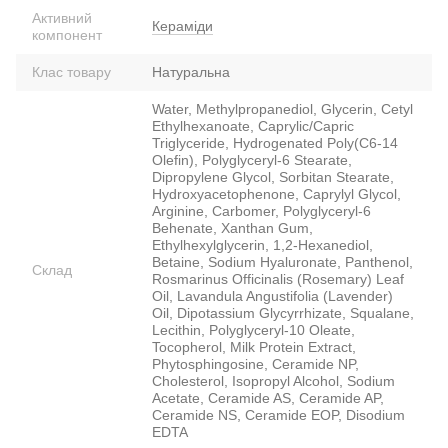
Активний
Кераміди
компонент
Клас товару
Натуральна
Water, Methylpropanediol, Glycerin, Cetyl
Ethylhexanoate, Caprylic/Capric
Triglyceride, Hydrogenated Poly(C6-14
Olefin), Polyglyceryl-6 Stearate,
Dipropylene Glycol, Sorbitan Stearate,
Hydroxyacetophenone, Caprylyl Glycol,
Arginine, Carbomer, Polyglyceryl-6
Behenate, Xanthan Gum,
Ethylhexylglycerin, 1,2-Hexanediol,
Betaine, Sodium Hyaluronate, Panthenol,
Склад
Rosmarinus Officinalis (Rosemary) Leaf
Oil, Lavandula Angustifolia (Lavender)
Oil, Dipotassium Glycyrrhizate, Squalane,
Lecithin, Polyglyceryl-10 Oleate,
Tocopherol, Milk Protein Extract,
Phytosphingosine, Ceramide NP,
Cholesterol, Isopropyl Alcohol, Sodium
Acetate, Ceramide AS, Ceramide AP,
Ceramide NS, Ceramide EOP, Disodium
EDTA