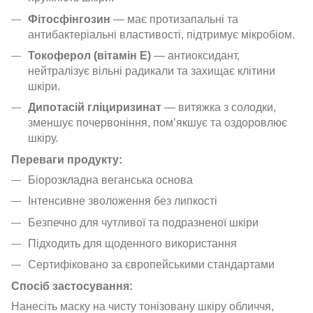
Фітосфінгозин
— має протизапальні та
антибактеріальні властивості, підтримує мікробіом.
Токоферол (вітамін E)
— антиоксидант,
нейтралізує вільні радикали та захищає клітини
шкіри.
Дипотасій гліциризинат
— витяжка з солодки,
зменшує почервоніння, пом’якшує та оздоровлює
шкіру.
Переваги продукту:
Біорозкладна веганська основа
Інтенсивне зволоження без липкості
Безпечно для чутливої та подразненої шкіри
Підходить для щоденного використання
Сертифіковано за європейськими стандартами
Спосіб застосування:
Нанесіть маску на чисту тонізовану шкіру обличчя,