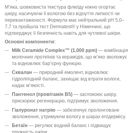
М’яка, шовковиста текстура флюїду ніжно огортає
шкіру, насичуючи її вологою без відчуття липкості чи
перевантаженості. Формула має нейтральний pH 5,0–
7,7 та пройшла тест Dermatest® у Німеччині, що
підтверджує її безпечність навіть для чутливої шкіри.
Основні компоненти:
Milk Ceramide Complex™ (1,000 ppm)
— комбінація
молочних протеїнів та керамідів, що м’яко зволожує
та відновлює бар’єрну функцію.
Сквалан
— природний емолент, відновлює
гідроліпідний баланс, захищає від втрати вологи,
надає м’якості.
Пантенол (провітамін В5)
— заспокоює шкіру,
прискорює регенерацію, підтримує зволоження.
Гіалуронат натрію
— забезпечує пролонговане
зволоження, утримуючи вологу в шарах епідермісу.
Бетаїн
— регулює водний баланс і підвищує
пружність шкіри.