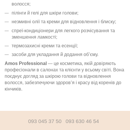
волосся;
пілінги й гелі для шкіри голови;
незмивні олії та креми для відновлення і блиску;
спреї-кондиціонери для легкого розчісування та
зменшення ламкості;
термозахисні креми та есенції;
засоби для укладання й додання об’єму.
Amos Professional
— це косметика, якій довіряють
професіонали в салонах та клієнти у всьому світі. Вона
поєднує догляд за шкірою голови та відновлення
волосся, забезпечуючи здоров’я і красу від коренів до
кінчиків.
093 045 37 50
093 630 46 54