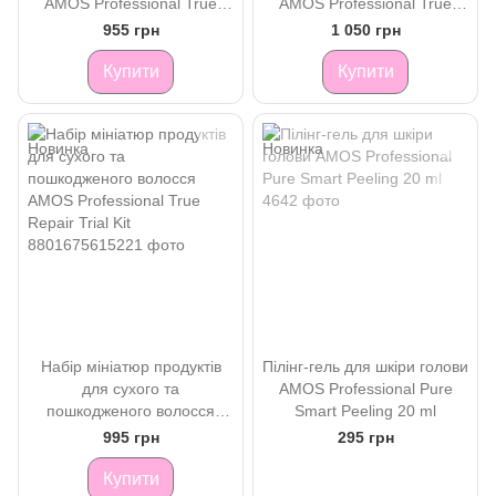
AMOS Professional True
AMOS Professional True
Repair Hair Night Cream 180
Repair Treatment 200 ml
955 грн
1 050 грн
ml
Купити
Купити
Набір мініатюр продуктів
Пілінг-гель для шкіри голови
для сухого та
AMOS Professional Pure
пошкодженого волосся
Smart Peeling 20 ml
AMOS Professional True
995 грн
295 грн
Repair Trial Kit
Купити