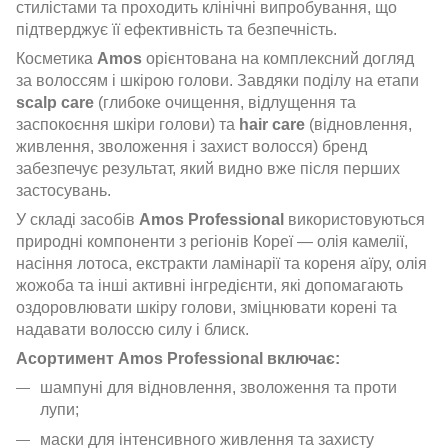
стилістами та проходить клінічні випробування, що
підтверджує її ефективність та безпечність.
Косметика
Amos
орієнтована на комплексний догляд
за волоссям і шкірою голови. Завдяки поділу на етапи
scalp care
(глибоке очищення, відлущення та
заспокоєння шкіри голови) та
hair care
(відновлення,
живлення, зволоження і захист волосся) бренд
забезпечує результат, який видно вже після перших
застосувань.
У складі засобів
Amos Professional
використовуються
природні компоненти з регіонів Кореї — олія камелії,
насіння лотоса, екстракти ламінарії та кореня аїру, олія
жожоба та інші активні інгредієнти, які допомагають
оздоровлювати шкіру голови, зміцнювати корені та
надавати волоссю силу і блиск.
Асортимент Amos Professional включає:
шампуні для відновлення, зволоження та проти
лупи;
маски для інтенсивного живлення та захисту