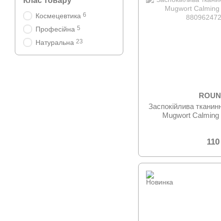
Клас товару
6
Космецевтика
5
Професійна
23
Натуральна
ROUN
Заспокійлива ткани
Mugwort Calming
110