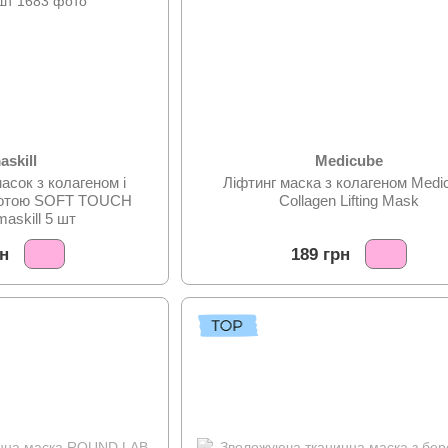
askill
Medicube
асок з колагеном і
Ліфтинг маска з колагеном Medi
слотою SOFT TOUCH
Collagen Lifting Mask
askill 5 шт
рн
189 грн