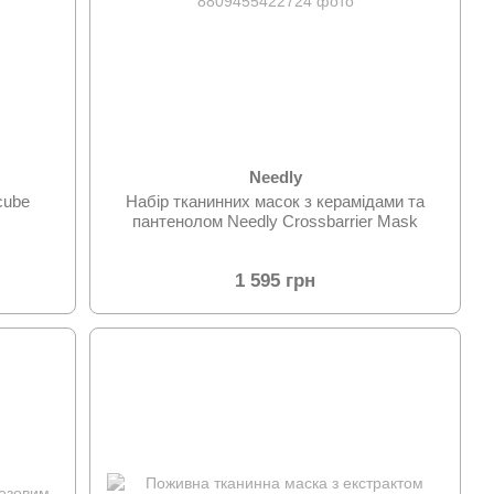
Needly
cube
Набір тканинних масок з керамідами та
пантенолом Needly Crossbarrier Mask
1 595 грн