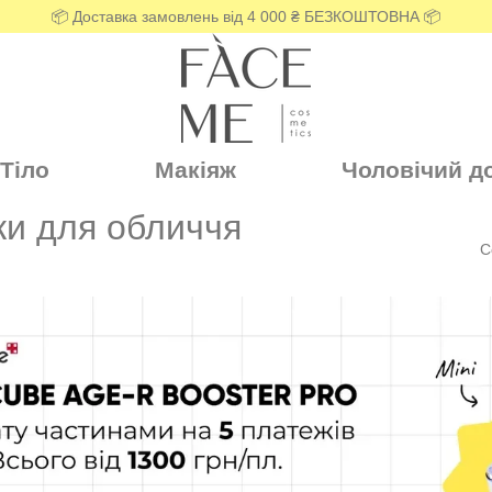
📦 Доставка замовлень від 4 000 ₴ БЕЗКОШТОВНА 📦
Тіло
Макіяж
Чоловічий д
ски для обличчя
С