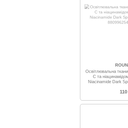
ROUN
Освітлювальна ткани
C та ніацинамід
Niacinamide Dark S
110