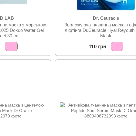
D LAB
Dr. Ceuracle
нна маска з морською
Зволожуюча тканинна маска з еф
025 Dokdo Water Gel
ліфтінга Dr.Ceuracle Hyal Reyouth L
eet 30 ml
Mask
н
110 грн