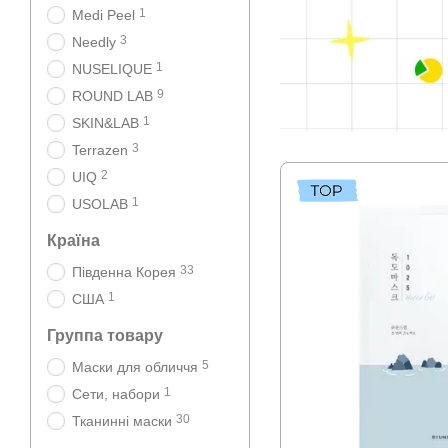
1
Medi Peel
3
Needly
1
NUSELIQUE
9
ROUND LAB
1
SKIN&LAB
3
Terrazen
2
UIQ
1
USOLAB
Країна
33
Південна Корея
1
США
Группа товару
5
Маски для обличчя
1
Сети, набори
30
Тканинні маски