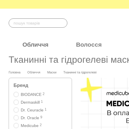
Перейти до основного контенту
Обличчя
Волосся
Тканинні та гідрогелеві ма
Головна
Обличчя
Маски
Тканинні та гідрогелеві
Бренд
2
BIODANCE
1
Dermaskill
1
Dr. Ceuracle
9
Dr. Oracle
2
Medicube