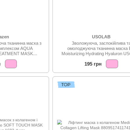
razen
USOLAB
юча тканинна маска з
Зволожуюча, заспокійлива т
комплексом AQUA
омолоджуюча тканинна маска 
EATMENT MASK
Moisturizing Hydrating Hyaluron 
RAZEN
н
195 грн