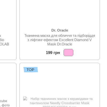
Dr. Oracle
а
Тканинна маска для обличчя та підборіддя
Bio
з ліфтинг-ефектом Excellent Diamond V
USOLAB
Mask Dr.Oracle
199 грн