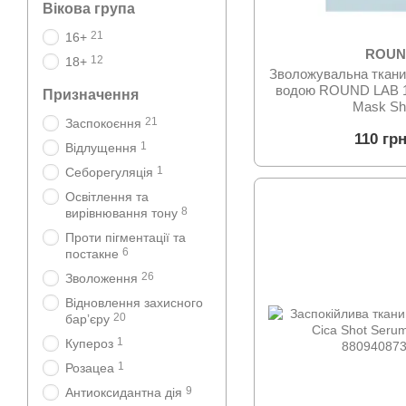
Вікова група
21
16+
ROUN
12
18+
Зволожувальна ткани
водою ROUND LAB 1
Призначення
Mask Sh
21
Заспокоєння
110 гр
1
Відлущення
1
Себорегуляція
Освітлення та
8
вирівнювання тону
Проти пігментації та
6
постакне
26
Зволоження
Відновлення захисного
20
барʼєру
1
Купероз
1
Розацеа
9
Антиоксидантна дія