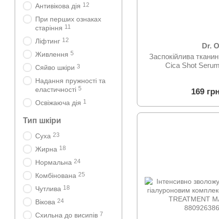
12
Антивікова дія
При перших ознаках
11
старіння
12
Ліфтинг
Dr. 
5
Живлення
Заспокійлива ткани
Cica Shot Seru
3
Сяйво шкіри
Надання пружності та
5
еластичності
169 гр
1
Освіжаюча дія
Тип шкіри
23
Суха
18
Жирна
24
Нормальна
25
Комбінована
18
Чутлива
24
Вікова
7
Схильна до висипів