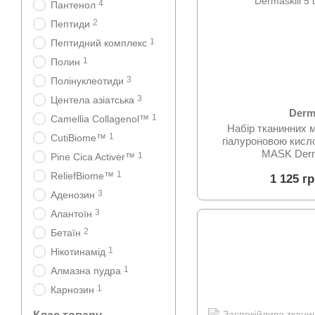
4
Пантенол
2
Пептиди
1
Пептидний комплекс
1
Полин
3
Полінуклеотиди
3
Центела азіатська
Derm
1
Camellia Collagenol™
Набір тканинних м
1
CutiBiome™
гіалуроновою ки
MASK Derm
1
Pine Cica Activer™
1
ReliefBiome™
1 125 г
3
Аденозин
3
Алантоїн
2
Бетаїн
1
Нікотинамід
1
Алмазна пудра
1
Карнозин