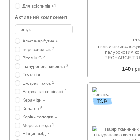
24
Для всіх типів
Активний компонент
Ter
2
Альфа-арбутин
Інтенсивно зволожу
2
Березовий сік
гіалуроновим 
2
RECHARGE TR
Вітамін С
TER
8
Гіалуронова кислота
140 гр
1
Глутатіон
1
Екстракт алоє
1
Естракт квітів півонії
1
Кераміди
5
Колаген
1
Корінь солодки
1
Морська вода
6
Ніацинамід