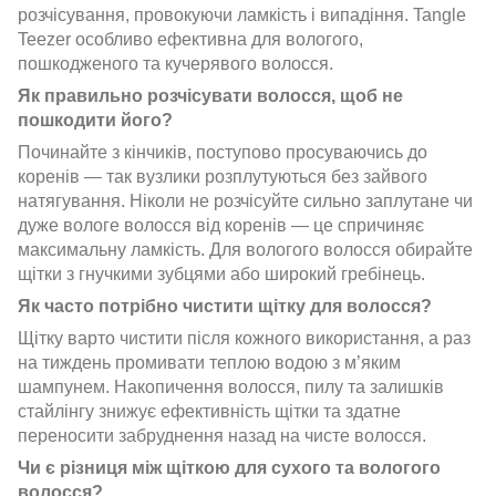
розчісування, провокуючи ламкість і випадіння. Tangle
Teezer особливо ефективна для вологого,
пошкодженого та кучерявого волосся.
Як правильно розчісувати волосся, щоб не
пошкодити його?
Починайте з кінчиків, поступово просуваючись до
коренів — так вузлики розплутуються без зайвого
натягування. Ніколи не розчісуйте сильно заплутане чи
дуже вологе волосся від коренів — це спричиняє
максимальну ламкість. Для вологого волосся обирайте
щітки з гнучкими зубцями або широкий гребінець.
Як часто потрібно чистити щітку для волосся?
Щітку варто чистити після кожного використання, а раз
на тиждень промивати теплою водою з м’яким
шампунем. Накопичення волосся, пилу та залишків
стайлінгу знижує ефективність щітки та здатне
переносити забруднення назад на чисте волосся.
Чи є різниця між щіткою для сухого та вологого
волосся?