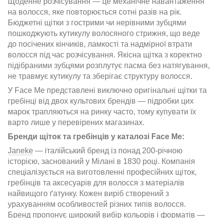
Щоденне розчісування — це механічне навантаження
на волосся, яке повторюється сотні разів на рік.
Бюджетні щітки з гострими чи нерівними зубцями
пошкоджують кутикулу волосяного стрижня, що веде
до посічених кінчиків, ламкості та надмірної втрати
волосся під час розчісування. Якісна щітка з коректно
підібраними зубцями розплутує пасма без натягування,
не травмує кутикулу та зберігає структуру волосся.
У Face Me представлені виключно оригінальні щітки та
гребінці від двох культових брендів — підробки цих
марок трапляються на ринку часто, тому купувати їх
варто лише у перевірених магазинах.
Бренди щіток та гребінців у каталозі Face Me:
Janeke
— італійський бренд із понад 200-річною
історією, заснований у Мілані в 1830 році. Компанія
спеціалізується на виготовленні професійних щіток,
гребінців та аксесуарів для волосся з матеріалів
найвищого ґатунку. Кожен виріб створений з
урахуванням особливостей різних типів волосся.
Бренд пропонує широкий вибір кольорів і форматів —