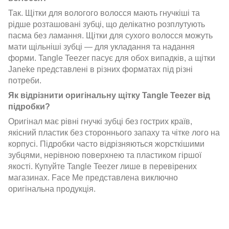
Так. Щітки для вологого волосся мають гнучкіші та
рідше розташовані зубці, що делікатно розплутують
пасма без ламання. Щітки для сухого волосся можуть
мати щільніші зубці — для укладання та надання
форми. Tangle Teezer пасує для обох випадків, а щітки
Janeke представлені в різних форматах під різні
потреби.
Як відрізнити оригінальну щітку Tangle Teezer від
підробки?
Оригінал має рівні гнучкі зубці без гострих країв,
якісний пластик без стороннього запаху та чітке лого на
корпусі. Підробки часто відрізняються жорсткішими
зубцями, нерівною поверхнею та пластиком гіршої
якості. Купуйте Tangle Teezer лише в перевірених
магазинах. Face Me представлена виключно
оригінальна продукція.