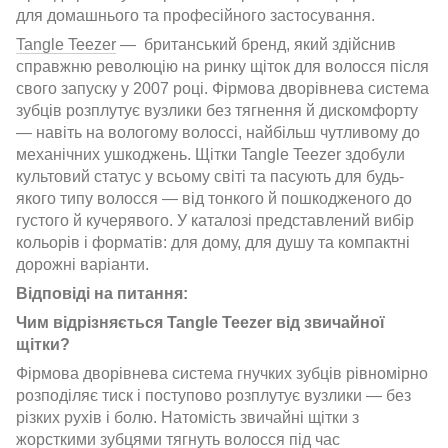
для домашнього та професійного застосування.
Tangle Teezer
— британський бренд, який здійснив
справжню революцію на ринку щіток для волосся після
свого запуску у 2007 році. Фірмова дворівнева система
зубців розплутує вузлики без тягнення й дискомфорту
— навіть на вологому волоссі, найбільш чутливому до
механічних ушкоджень. Щітки Tangle Teezer здобули
культовий статус у всьому світі та пасують для будь-
якого типу волосся — від тонкого й пошкодженого до
густого й кучерявого. У каталозі представлений вибір
кольорів і форматів: для дому, для душу та компактні
дорожні варіанти.
Відповіді на питання:
Чим відрізняється Tangle Teezer від звичайної
щітки?
Фірмова дворівнева система гнучких зубців рівномірно
розподіляє тиск і поступово розплутує вузлики — без
різких рухів і болю. Натомість звичайні щітки з
жорсткими зубцями тягнуть волосся під час