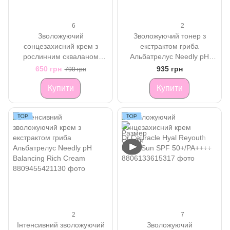
6
2
Зволожуючий
Зволожуючий тонер з
сонцезахисний крем з
екстрактом гриба
рослинним скваланом
Альбатрелус Needly pH
Needly Vegan Mild Moisture
balancing toner
650 грн
935 грн
790 грн
Sun SPF 50+/ PA++++
Купити
Купити
2
7
Інтенсивний зволожуючий
Зволожуючий