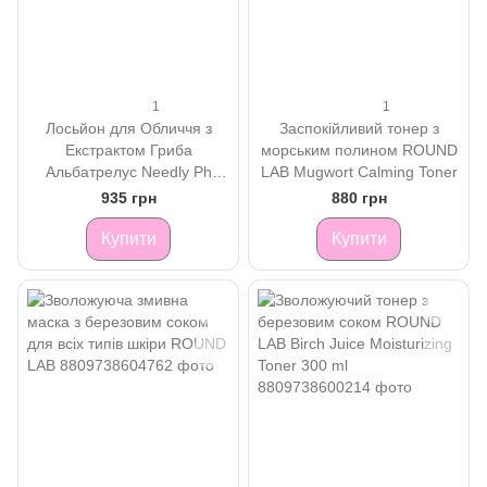
1
1
Лосьйон для Обличчя з
Заспокійливий тонер з
Екстрактом Гриба
морським полином ROUND
Альбатрелус Needly Ph
LAB Mugwort Calming Toner
Balancing Essence Lotion
935 грн
880 грн
Купити
Купити