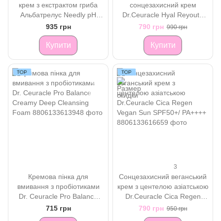
крем з екстрактом гриба
сонцезахисний крем
Альбатрелус Needly pH
Dr.Ceuracle Hyal Reyouth
Balancing Rich Cream
Moist Sun SPF 50+/PA++++
935 грн
790 грн
990 грн
Купити
Купити
3
Кремова пінка для
Сонцезахисний веганський
вмивання з пробіотиками
крем з центелою азіатською
Dr. Ceuracle Pro Balance
Dr.Ceuracle Cica Regen
Creamy Deep Cleansing
Vegan Sun SPF50+/ PA++++
715 грн
790 грн
950 грн
Foam