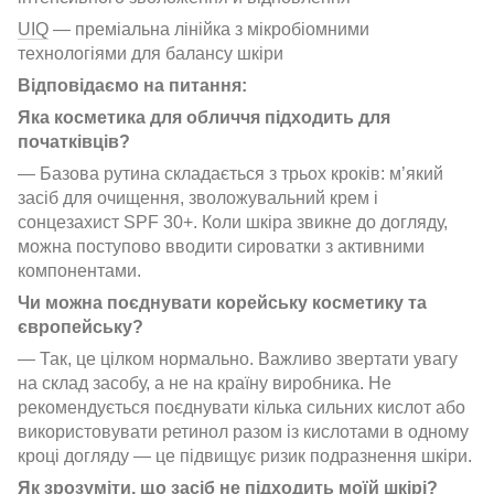
UIQ
— преміальна лінійка з мікробіомними
технологіями для балансу шкіри
Відповідаємо на питання:
Яка косметика для обличчя підходить для
початківців?
— Базова рутина складається з трьох кроків: м’який
засіб для очищення, зволожувальний крем і
сонцезахист SPF 30+. Коли шкіра звикне до догляду,
можна поступово вводити сироватки з активними
компонентами.
Чи можна поєднувати корейську косметику та
європейську?
— Так, це цілком нормально. Важливо звертати увагу
на склад засобу, а не на країну виробника. Не
рекомендується поєднувати кілька сильних кислот або
використовувати ретинол разом із кислотами в одному
кроці догляду — це підвищує ризик подразнення шкіри.
Як зрозуміти, що засіб не підходить моїй шкірі?