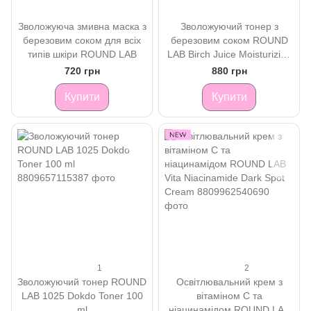
Зволожуюча змивна маска з
Зволожуючий тонер з
березовим соком для всіх
березовим соком ROUND
типів шкіри ROUND LAB
LAB Birch Juice Moisturizing
Toner 300 ml
720 грн
880 грн
Купити
Купити
1
2
Зволожуючий тонер ROUND
Освітлювальний крем з
LAB 1025 Dokdo Toner 100
вітаміном C та
ml
ніацинамідом ROUND LAB