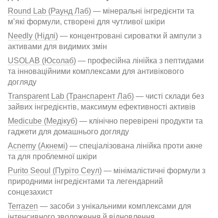
Round Lab (Раунд Лаб)
— мінеральні інгредієнти та
м’які формули, створені для чутливої шкіри
Needly (Нідлі)
— концентровані сироватки й ампули з
активами для видимих змін
USOLAB (Юсолаб)
— професійна лінійка з пептидами
та інноваційними комплексами для антивікового
догляду
Transparent Lab (Транспарент Лаб)
— чисті склади без
зайвих інгредієнтів, максимум ефективності активів
Medicube (Медікуб)
— клінічно перевірені продукти та
гаджети для домашнього догляду
Acnemy (Акнемі)
— спеціалізована лінійка проти акне
та для проблемної шкіри
Purito Seoul (Пуріто Сеул)
— мінімалістичні формули з
природними інгредієнтами та легендарний
сонцезахист
Terrazen
— засоби з унікальними комплексами для
інтенсивного зволоження й відновлення