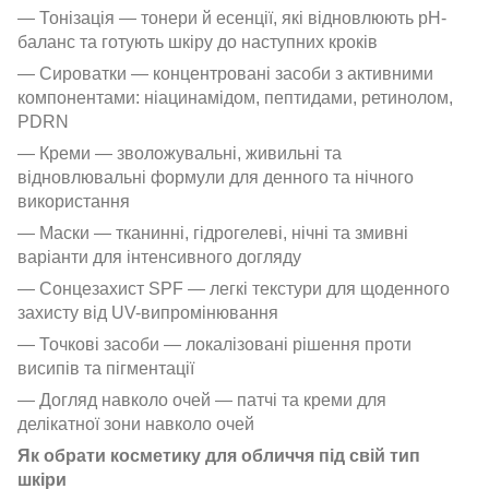
— Тонізація — тонери й есенції, які відновлюють pH-
баланс та готують шкіру до наступних кроків
— Сироватки — концентровані засоби з активними
компонентами: ніацинамідом, пептидами, ретинолом,
PDRN
— Креми — зволожувальні, живильні та
відновлювальні формули для денного та нічного
використання
— Маски — тканинні, гідрогелеві, нічні та змивні
варіанти для інтенсивного догляду
— Сонцезахист SPF — легкі текстури для щоденного
захисту від UV-випромінювання
— Точкові засоби — локалізовані рішення проти
висипів та пігментації
— Догляд навколо очей — патчі та креми для
делікатної зони навколо очей
Як обрати косметику для обличчя під свій тип
шкіри