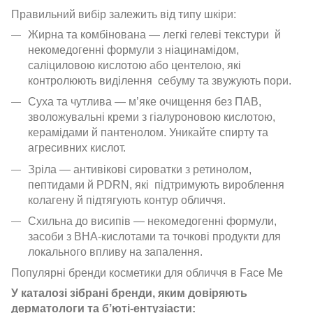
Правильний вибір залежить від типу шкіри:
Жирна та комбінована — легкі гелеві текстури й
некомедогенні формули з ніацинамідом,
саліциловою кислотою або центелою, які
контролюють виділення себуму та звужують пори.
Суха та чутлива — м’яке очищення без ПАВ,
зволожувальні креми з гіалуроновою кислотою,
керамідами й пантенолом. Уникайте спирту та
агресивних кислот.
Зріла — антивікові сироватки з ретинолом,
пептидами й PDRN, які підтримують вироблення
колагену й підтягують контур обличчя.
Схильна до висипів — некомедогенні формули,
засоби з BHA-кислотами та точкові продукти для
локального впливу на запалення.
Популярні бренди косметики для обличчя в Face Me
У каталозі зібрані бренди, яким довіряють
дерматологи та б’юті-ентузіасти: