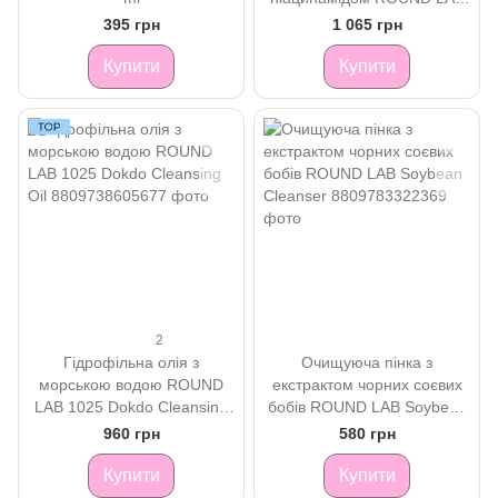
Vita Niacinamide Dark Spot
395 грн
1 065 грн
Cream
Купити
Купити
2
Гідрофільна олія з
Очищуюча пінка з
морською водою ROUND
екстрактом чорних соєвих
LAB 1025 Dokdo Cleansing
бобів ROUND LAB Soybean
Oil
Cleanser
960 грн
580 грн
Купити
Купити