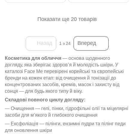
Показати ще 20 товарів
Назад
Вперед
1
з 24
Косметика для обличчя
— основа щоденного
догляду, яка зберігає здоров’я й молодість шкіри. У
каталозі Face Me перевірені корейські та європейські
бренди на кожен етап: від очищення й тонізації до
концентрованих засобів, кремів, масок і захисту від
сонця — для будь якого типу й віку.
Складові повного циклу догляду:
— Очищення — гелі, пінки, гідрофільні олії та міцелярні
засоби для м’якого й глибокого очищення
— Ексфоліація — пілінги, ензимні пудри та пілінг педи
для оновлення шкіри