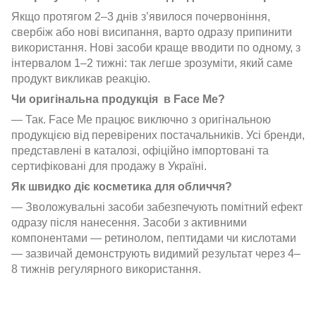
Якщо протягом 2–3 днів з’явилося почервоніння,
свербіж або нові висипання, варто одразу припинити
використання. Нові засоби краще вводити по одному, з
інтервалом 1–2 тижні: так легше зрозуміти, який саме
продукт викликав реакцію.
Чи оригінальна продукція в Face Me?
— Так. Face Me працює виключно з оригінальною
продукцією від перевірених постачальників. Усі бренди,
представлені в каталозі, офіційно імпортовані та
сертифіковані для продажу в Україні.
Як швидко діє косметика для обличчя?
— Зволожувальні засоби забезпечують помітний ефект
одразу після нанесення. Засоби з активними
компонентами — ретинолом, пептидами чи кислотами
— зазвичай демонструють видимий результат через 4–
8 тижнів регулярного використання.