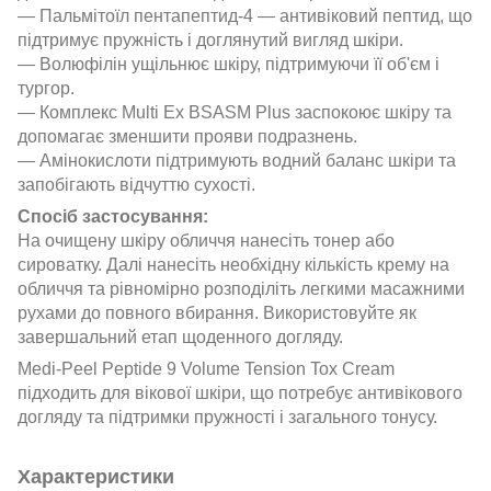
— Пальмітоїл пентапептид-4 — антивіковий пептид, що
підтримує пружність і доглянутий вигляд шкіри.
— Волюфілін ущільнює шкіру, підтримуючи її об'єм і
тургор.
— Комплекс Multi Ex BSASM Plus заспокоює шкіру та
допомагає зменшити прояви подразнень.
— Амінокислоти підтримують водний баланс шкіри та
запобігають відчуттю сухості.
Спосіб застосування:
На очищену шкіру обличчя нанесіть тонер або
сироватку. Далі нанесіть необхідну кількість крему на
обличчя та рівномірно розподіліть легкими масажними
рухами до повного вбирання. Використовуйте як
завершальний етап щоденного догляду.
Medi-Peel Peptide 9 Volume Tension Tox Cream
підходить для вікової шкіри, що потребує антивікового
догляду та підтримки пружності і загального тонусу.
Характеристики