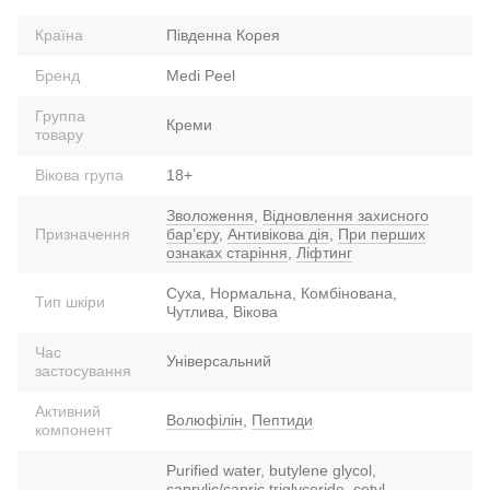
Країна
Південна Корея
Бренд
Medi Peel
Группа
Креми
товару
Вікова група
18+
Зволоження
,
Відновлення захисного
Призначення
барʼєру
,
Антивікова дія
,
При перших
ознаках старіння
,
Ліфтинг
Суха, Нормальна, Комбінована,
Тип шкіри
Чутлива, Вікова
Час
Універсальний
застосування
Активний
Волюфілін
,
Пептиди
компонент
Purified water, butylene glycol,
caprylic/capric triglyceride, cetyl