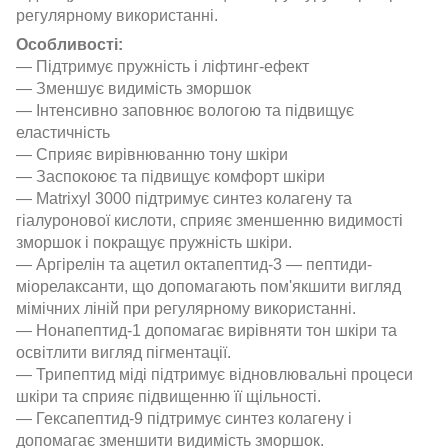
регулярному використанні.
Особливості:
— Підтримує пружність і ліфтинг-ефект
— Зменшує видимість зморшок
— Інтенсивно заповнює вологою та підвищує
еластичність
— Сприяє вирівнюванню тону шкіри
— Заспокоює та підвищує комфорт шкіри
— Matrixyl 3000 підтримує синтез колагену та
гіалуронової кислоти, сприяє зменшенню видимості
зморшок і покращує пружність шкіри.
— Аргірелін та ацетил октапептид-3 — пептиди-
міорелаксанти, що допомагають пом'якшити вигляд
мімічних ліній при регулярному використанні.
— Нонапептид-1 допомагає вирівняти тон шкіри та
освітлити вигляд пігментації.
— Трипептид міді підтримує відновлювальні процеси
шкіри та сприяє підвищенню її щільності.
— Гексапептид-9 підтримує синтез колагену і
допомагає зменшити видимість зморшок.