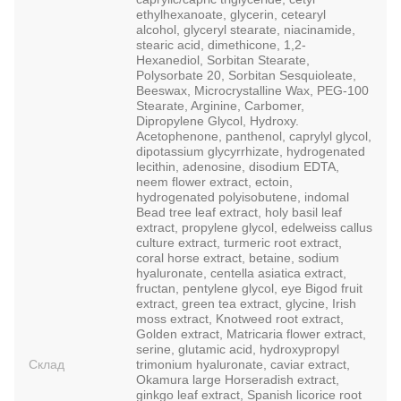
ethylhexanoate, glycerin, cetearyl
alcohol, glyceryl stearate, niacinamide,
stearic acid, dimethicone, 1,2-
Hexanediol, Sorbitan Stearate,
Polysorbate 20, Sorbitan Sesquioleate,
Beeswax, Microcrystalline Wax, PEG-100
Stearate, Arginine, Carbomer,
Dipropylene Glycol, Hydroxy.
Acetophenone, panthenol, caprylyl glycol,
dipotassium glycyrrhizate, hydrogenated
lecithin, adenosine, disodium EDTA,
neem flower extract, ectoin,
hydrogenated polyisobutene, indomal
Bead tree leaf extract, holy basil leaf
extract, propylene glycol, edelweiss callus
culture extract, turmeric root extract,
coral horse extract, betaine, sodium
hyaluronate, centella asiatica extract,
fructan, pentylene glycol, eye Bigod fruit
extract, green tea extract, glycine, Irish
moss extract, Knotweed root extract,
Golden extract, Matricaria flower extract,
serine, glutamic acid, hydroxypropyl
Склад
trimonium hyaluronate, caviar extract,
Okamura large Horseradish extract,
ginkgo leaf extract, Spanish licorice root