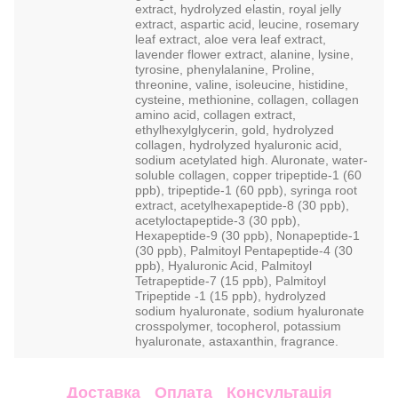
extract, hydrolyzed elastin, royal jelly
extract, aspartic acid, leucine, rosemary
leaf extract, aloe vera leaf extract,
lavender flower extract, alanine, lysine,
tyrosine, phenylalanine, Proline,
threonine, valine, isoleucine, histidine,
cysteine, methionine, collagen, collagen
amino acid, collagen extract,
ethylhexylglycerin, gold, hydrolyzed
collagen, hydrolyzed hyaluronic acid,
sodium acetylated high. Aluronate, water-
soluble collagen, copper tripeptide-1 (60
ppb), tripeptide-1 (60 ppb), syringa root
extract, acetylhexapeptide-8 (30 ppb),
acetyloctapeptide-3 (30 ppb),
Hexapeptide-9 (30 ppb), Nonapeptide-1
(30 ppb), Palmitoyl Pentapeptide-4 (30
ppb), Hyaluronic Acid, Palmitoyl
Tetrapeptide-7 (15 ppb), Palmitoyl
Tripeptide -1 (15 ppb), hydrolyzed
sodium hyaluronate, sodium hyaluronate
crosspolymer, tocopherol, potassium
hyaluronate, astaxanthin, fragrance.
Доставка
Оплата
Консультація