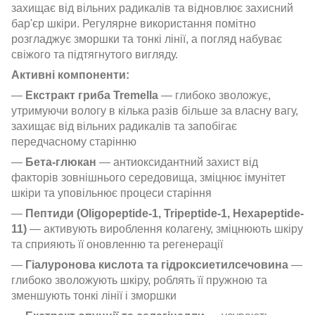
захищає від вільних радикалів та відновлює захисний
бар'єр шкіри. Регулярне використання помітно
розгладжує зморшки та тонкі лінії, а погляд набуває
свіжого та підтягнутого вигляду.
Активні компоненти:
—
Екстракт гриба Tremella
— глибоко зволожує,
утримуючи вологу в кілька разів більше за власну вагу,
захищає від вільних радикалів та запобігає
передчасному старінню
—
Бета-глюкан
— антиоксидантний захист від
факторів зовнішнього середовища, зміцнює імунітет
шкіри та уповільнює процеси старіння
—
Пептиди (Oligopeptide-1, Tripeptide-1, Hexapeptide-
11)
— активують вироблення колагену, зміцнюють шкіру
та сприяють її оновленню та регенерації
—
Гіалуронова кислота та гідроксиетилсечовина
—
глибоко зволожують шкіру, роблять її пружною та
зменшують тонкі лінії і зморшки