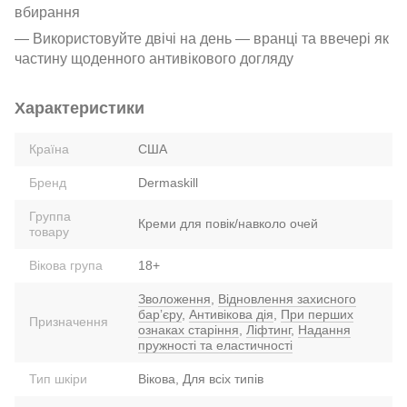
вбирання
— Використовуйте двічі на день — вранці та ввечері як
частину щоденного антивікового догляду
Характеристики
Країна
США
Бренд
Dermaskill
Группа
Креми для повік/навколо очей
товару
Вікова група
18+
Зволоження
,
Відновлення захисного
барʼєру
,
Антивікова дія
,
При перших
Призначення
ознаках старіння
,
Ліфтинг
,
Надання
пружності та еластичності
Тип шкіри
Вікова, Для всіх типів