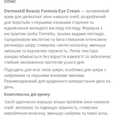
Опис
Dermaskill Beauty Formula Eye Cream
— антивіковий
крем для делікатної зони навколо очей, розроблений
для боротьби з першими ознаками старіння та
відновлення молодого вигляду погляду. Формула з
екстрактом гриба Tremella, трьома видами пептидів,
гіалуроновою кислотою та бета-глюканом інтенсивно
регенерує шкіру, стимулює синтез колагену, зменшує
зморшки та відновлює пружність. Легка текстура
швидко вбирається без відчуття важкості та забезпечує
глибоке зволоження протягом усього дня.
Підходить для всіх типів шкіри, особливо для шкіри з
набряками та першими віковими змінами.
Рекомендований для щоденного використання двічі на
день.
Комплексна дія крему:
Засіб одночасно вирішує кілька проблем зони навколо
очей: зволожує та підвищує пружність, стимулює
вироблення колагену, зменшує набряки та темні кола,