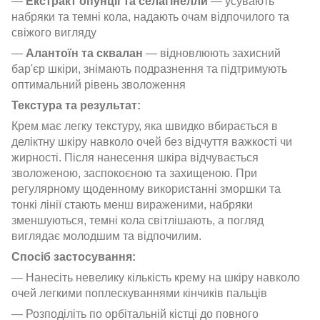
—
Екстракт опунції та селагінелли
— усувають
набряки та темні кола, надають очам відпочилого та
свіжого вигляду
—
Алантоїн та сквалан
— відновлюють захисний
бар'єр шкіри, знімають подразнення та підтримують
оптимальний рівень зволоження
Текстура та результат:
Крем має легку текстуру, яка швидко вбирається в
деліктну шкіру навколо очей без відчуття важкості чи
жирності. Після нанесення шкіра відчувається
зволоженою, заспокоєною та захищеною. При
регулярному щоденному використанні зморшки та
тонкі лінії стають менш вираженими, набряки
зменшуються, темні кола світлішають, а погляд
виглядає молодшим та відпочилим.
Спосіб застосування:
— Нанесіть невелику кількість крему на шкіру навколо
очей легкими поплескуваннями кінчиків пальців
— Розподіліть по орбітальній кістці до повного