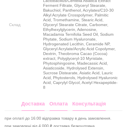
Lactobacillus/Centella Asiatica Extract
Ferment Filtrate, Glyceryl Stearate,
Bakuchiol, Panthenol, Acrylates/C10-30
Alkyl Acrylate Crosspolymer, Palmitic
Acid, Tromethamine, Stearic Acid,
Склад
Glyceryl Stearate Citrate, Carbomer,
Ethylhexylglycerin, Adenosine,
Macadamia Ternifolia Seed Oil, Sodium
Phytate, Sodium Hyaluronate,
Hydrogenated Lecithin, Ceramide NP,
Glyceryl Acrylate/Acrylic Acid Copolymer,
Dextrin, Theobroma Cacao (Cocoa)
extract, Polyglyceryl-10 Myristate,
Phytosphingosine, Madecassic Acid,
Asiaticoside, Hydrolysed Extensin,
Sucrose Distearate, Asiatic Acid, Lauric
Acid, Phytosterols, Hydrolysed Hyaluronic
Acid, Caprylyl Glycol, Acetyl Hexapeptide-
8
Доставка
Оплата
Консультація
при оплаті до 16:00 відправка товару в день замовлення.
при замовлені від 4 000 ₴ доставка безкоштовна.