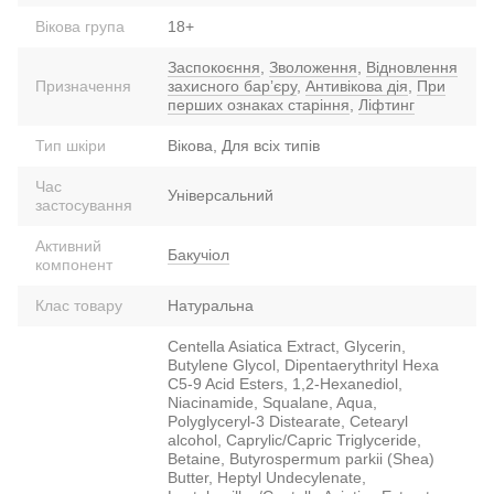
Вікова група
18+
Заспокоєння
,
Зволоження
,
Відновлення
Призначення
захисного барʼєру
,
Антивікова дія
,
При
перших ознаках старіння
,
Ліфтинг
Тип шкіри
Вікова, Для всіх типів
Час
Універсальний
застосування
Активний
Бакучіол
компонент
Клас товару
Натуральна
Centella Asiatica Extract, Glycerin,
Butylene Glycol, Dipentaerythrityl Hexa
C5-9 Acid Esters, 1,2-Hexanediol,
Niacinamide, Squalane, Aqua,
Polyglyceryl-3 Distearate, Cetearyl
alcohol, Caprylic/Capric Triglyceride,
Betaine, Butyrospermum parkii (Shea)
Butter, Heptyl Undecylenate,