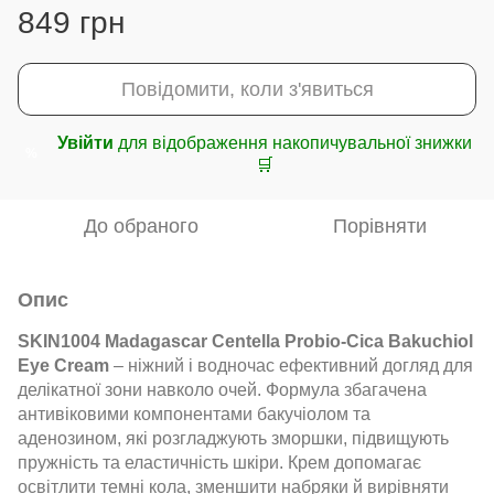
849 грн
Повідомити, коли з'явиться
Увійти
для відображення накопичувальної знижки
%
🛒
До обраного
Порівняти
Опис
SKIN1004 Madagascar Centella Probio-Cica Bakuchiol
Eye Cream
– ніжний і водночас ефективний догляд для
делікатної зони навколо очей. Формула збагачена
антивіковими компонентами бакучіолом та
аденозином, які розгладжують зморшки, підвищують
пружність та еластичність шкіри. Крем допомагає
освітлити темні кола, зменшити набряки й вирівняти