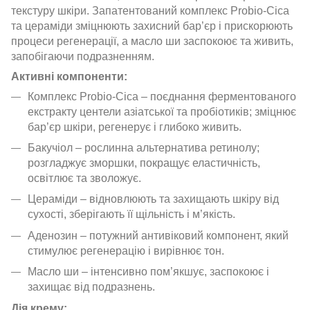
текстуру шкіри. Запатентований комплекс Probio-Cica
та цераміди зміцнюють захисний бар’єр і прискорюють
процеси регенерації, а масло ши заспокоює та живить,
запобігаючи подразненням.
Активні компоненти:
Комплекс Probio-Cica – поєднання ферментованого
екстракту центели азіатської та пробіотиків; зміцнює
бар’єр шкіри, регенерує і глибоко живить.
Бакучіол – рослинна альтернатива ретинолу;
розгладжує зморшки, покращує еластичність,
освітлює та зволожує.
Цераміди – відновлюють та захищають шкіру від
сухості, зберігають її щільність і м’якість.
Аденозин – потужний антивіковий компонент, який
стимулює регенерацію і вирівнює тон.
Масло ши – інтенсивно пом’якшує, заспокоює і
захищає від подразнень.
Дія крему: