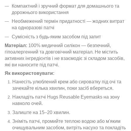
Компактний і зручний формат для домашнього та
дорожнього використання
Необмежений термін придатності — жодних витрат
на одноразові патчі
Сумісність з будь-яким засобом під запит
Матеріал:
100% медичний силікон — безпечний,
гіпоалергенний та довговічний матеріал. Не містить
активних інгредієнтів і не взаємодіє зі складом засобів,
які ви наносите під патчі.
Як використовувати:
Нанесіть улюблений крем або сироватку під очі та
зачекайте кілька хвилин, поки засіб вбереться.
Накладіть патчі Hugs Reusable Eyemasks на зону
навколо очей.
Залиште на 15–20 хвилин.
Зніміть патчі, промийте теплою водою або м'яким
очищувальним засобом, витріть насухо та покладіть