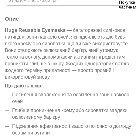
5 платежів по 178.00 грн
Опис
Hugs
Reusable Eyemasks
— багаторазові силіконові
патчі для зони навколо очей, які підсилюють дію будь-
якого крему або сироватки, що ви вже використовуєте.
Вони створюють оклюзивний бар'єр, який утримує
тепло та вологу, допомагаючи активним інгредієнтам
проникати глибше в шкіру. Жодних одноразових патчів,
жодного терміну придатності — просто промий і
використовуй знову.
Що дають шкірі:
Посилення зволоження та освітлення зони навколо
очей
Глибше проникнення крему або сироватки завдяки
оклюзивному бар'єру
Підсилення ефективності вашого поточного догляду
без зміни рутини