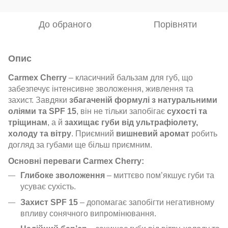
До обраного
Порівняти
Опис
Carmex Cherry
– класичний бальзам для губ, що
забезпечує інтенсивне зволоження, живлення та
захист. Завдяки
збагаченій формулі з натуральними
оліями та SPF 15
, він не тільки запобігає
сухості та
тріщинам
, а й
захищає губи від ультрафіолету,
холоду та вітру
. Приємний
вишневий аромат
робить
догляд за губами ще більш приємним.
Основні переваги Carmex Cherry:
Глибоке зволоження
– миттєво пом’якшує губи та
усуває сухість.
Захист SPF 15
– допомагає запобігти негативному
впливу сонячного випромінювання.