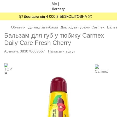
📦 Доставка від 4 000 ₴ БЕЗКОШТОВНА 📦
Обличчя
Догляд за губами
Догляд за губами Carmex
Бальз
Бальзам для губ у тюбику Carmex
Daily Care Fresh Cherry
Артикул:
083078009557
Написати відгук