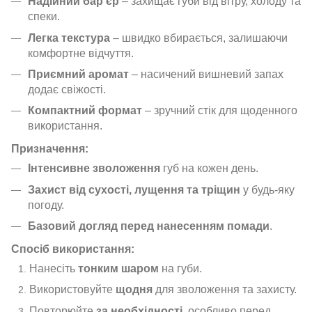
Надійний бар’єр
– захищає губи від вітру, холоду та
спеки.
Легка текстура
– швидко вбирається, залишаючи
комфортне відчуття.
Приємний аромат
– насичений вишневий запах
додає свіжості.
Компактний формат
– зручний стік для щоденного
використання.
Призначення:
Інтенсивне зволоження
губ на кожен день.
Захист від сухості, лущення та тріщин
у будь-яку
погоду.
Базовий догляд перед нанесенням помади
.
Спосіб використання:
Нанесіть
тонким шаром
на губи.
Використовуйте
щодня
для зволоження та захисту.
Повторюйте
за необхідності
, особливо перед