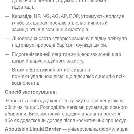
даруючи їй ніжності, пружності та глибокої
гідратації.
Кераміди NP, NG, AG, AP, EOP, утримують вологу в
глибоких шарах, посилюють еластичність й
захищають від зовнішніх факторів.
Лінолева кислота створює захисну ліпідну плівку та
підтримує природні бар’єрні функції шкіри.
Гідрогенізований лецитин зміцнює захисний шар
шкіри й дарує надійного захисту.
Вітамін Е потужний антиоксидант з
пом’якшувальною дією, що підсилює синергію всіх
компонентів.
Спосіб застосування:
Нанесіть необхідну кількість крему на очищену шкіру
обличчя та шиї. Розподіліть легкими рухами до повного
вбирання. Використовуйте щодня вранці та ввечері,
або як додатковий догляд після косметичних процедур.
Aboutskin Liquid Barrier
— універсальна формула для