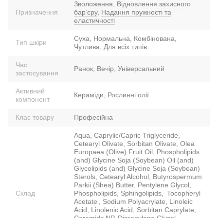
Зволоження
,
Відновлення захисного
Призначення
барʼєру
,
Надання пружності та
еластичності
Суха, Нормальна, Комбінована,
Тип шкіри
Чутлива, Для всіх типів
Час
Ранок, Вечір, Універсальний
застосування
Активний
Кераміди
,
Рослинні олії
компонент
Клас товару
Професійна
Aqua, Caprylic/Capric Triglyceride,
Cetearyl Olivate, Sorbitan Olivate, Olea
Europaea (Olive) Fruit Oil, Phospholipids
(and) Glycine Soja (Soybean) Oil (and)
Glycolipids (and) Glycine Soja (Soybean)
Sterols, Cetearyl Alcohol, Butyrospermum
Parkii (Shea) Butter, Pentylene Glycol,
Склад
Phospholipids, Sphingolipids, Tocopheryl
Acetate , Sodium Polyacrylate, Linoleic
Acid, Linolenic Acid, Sorbitan Caprylate,