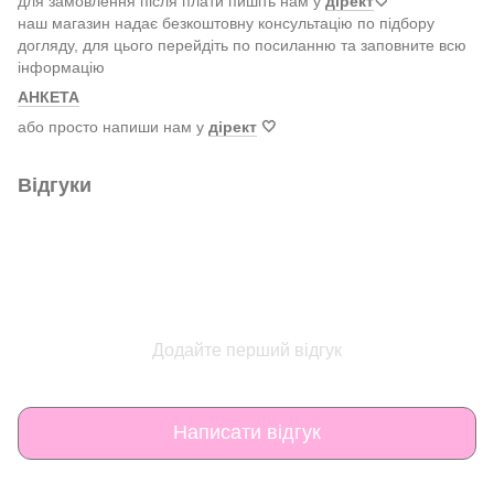
для замовлення після плати пишіть нам у
дірект
🤍
наш магазин надає безкоштовну консультацію по підбору
догляду, для цього перейдіть по посиланню та заповните всю
інформацію
АНКЕТА
або просто напиши нам у
дірект
🤍
Відгуки
Додайте перший відгук
Написати відгук