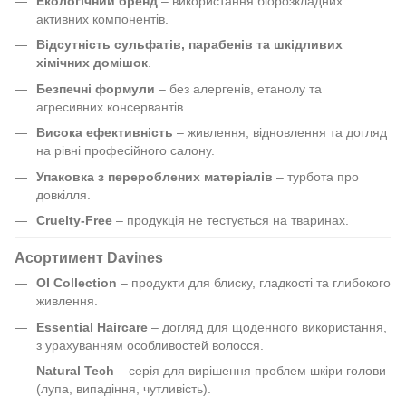
Екологічний бренд
– використання біорозкладних
активних компонентів.
Відсутність сульфатів, парабенів та шкідливих
хімічних домішок
.
Безпечні формули
– без алергенів, етанолу та
агресивних консервантів.
Висока ефективність
– живлення, відновлення та догляд
на рівні професійного салону.
Упаковка з перероблених матеріалів
– турбота про
довкілля.
Cruelty-Free
– продукція не тестується на тваринах.
Асортимент Davines
OI Collection
– продукти для блиску, гладкості та глибокого
живлення.
Essential Haircare
– догляд для щоденного використання,
з урахуванням особливостей волосся.
Natural Tech
– серія для вирішення проблем шкіри голови
(лупа, випадіння, чутливість).