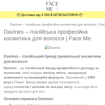
📦 Доставка від 4 000 ₴ БЕЗКОШТОВНА 📦
Davines – італійська професійна косметика для волосся | Fa
Davines – італійська професійна
косметика для волосся | Face Me
Davines – італійський бренд преміальної косметики
для волосся
Davines
– це
італійський бренд професійного догляду за
волоссям
, який поєднує
високу якість, натуральні
компоненти та інноваційні формули
. Заснований у
1983
році
в Пармі, бренд швидко здобув популярність
серед
стилістів і салонів по всьому світу
, а сьогодні його
продукти доступні для всіх.
Основні переваги Davines: