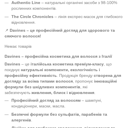
Authentic Line
– натуральні органічні засоби з 98-100%
рослинних компонентів.
The Circle Chronicles
– лінія експрес-масок для глибокого
відновлення.
📌
Davines – це професійний догляд для здорового та
сяючого волосся!
Немає товарів
Davines – професійна косметика для волосся з Італії
Davines
– це
італійська косметика преміум-класу
, що
поєднує
натуральні компоненти, екологічність і
професійну ефективність
. Продукція бренду
створена для
догляду за всіма типами волосся
, пропонує
інноваційні
формули без шкідливих компонентів
, які
забезпечують
живлення, блиск і відновлення
.
Професійний догляд за волоссям
– шампуні,
кондиціонери, маски, масла.
Безпечні формули без сульфатів, парабенів та
алергенів
.
Лінійки для глибокого зволоження, відновлення та