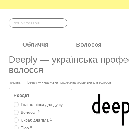
Перейти до основного контенту
Обличчя
Волосся
Deeply — українська профе
волосся
Головна
Deeply — українська професійна косметика для волосся
Розділ
1
Гелі та пінки для душу
9
Волосся
1
Скраб для тіла
8
Тіло