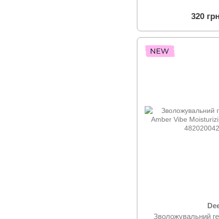
320 гр
De
Зволожувальний ге