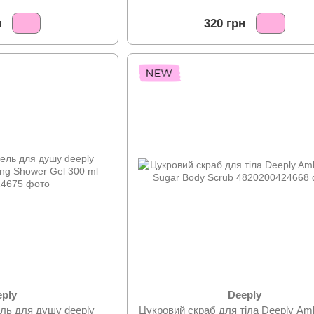
— Розроблено спеціально для українського ринку
н
320 грн
Обирайте Deeply в магазині Face Me — оригінальна 
косметика для волосся з доставкою по всій Україні.
eply
Deeply
ль для душу deeply
Цукровий скраб для тіла Deeply Am