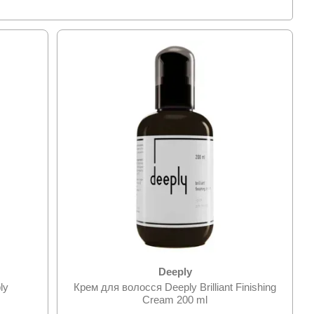
ьфатний шампунь
мпунь для
ка для
ля сухого
иціонер
лиску
рей
дом
Deeply
ly
Крем для волосся Deeply Brilliant Finishing
ання
Cream 200 ml
вні формули