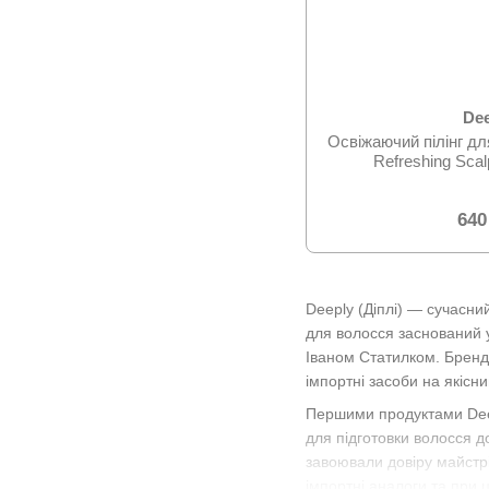
De
Освіжаючий пілінг дл
640
Deeply (Діплі) — сучасн
для волосся заснований 
Іваном Статилком. Бренд 
імпортні засоби на якісн
Першими продуктами Deep
для підготовки волосся 
завоювали довіру майстр
імпортні аналоги та при ц