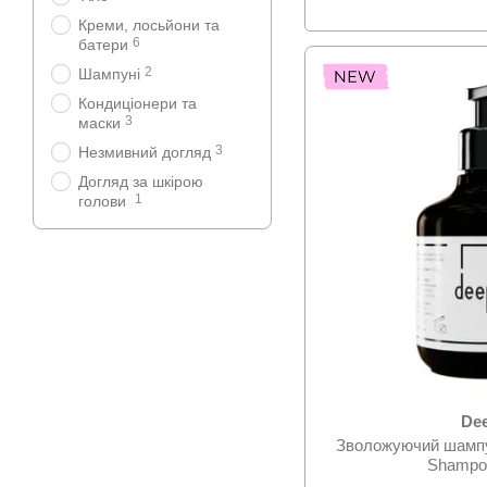
Креми, лосьйони та
6
батери
2
Шампуні
Кондиціонери та
3
маски
3
Незмивний догляд
Догляд за шкірою
1
голови
De
Зволожуючий шампу
Shampo