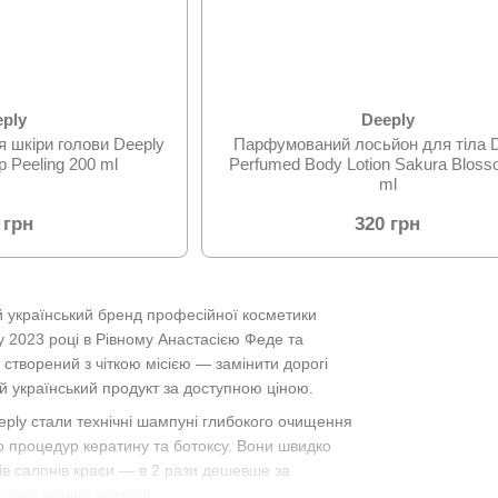
eply
Deeply
я шкіри голови Deeply
Парфумований лосьйон для тіла 
Refreshing Scalp Peeling 200 ml
Perfumed Body Lotion Sakura Bloss
ml
 грн
320 грн
ий український бренд професійної косметики
у 2023 році в Рівному Анастасією Феде та
створений з чіткою місією — замінити дорогі
ий український продукт за доступною ціною.
ly стали технічні шампуні глибокого очищення
до процедур кератину та ботоксу. Вони швидко
ів салонів краси — в 2 рази дешевше за
ьому значно якісніші.