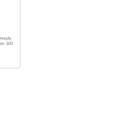
Deeply
om 300