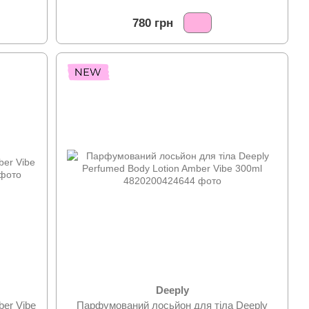
780 грн
українська
Deeply
ber Vibe
Парфумований лосьйон для тіла Deeply