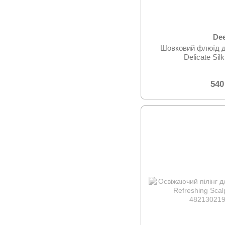
De
Шовковий флюїд д
Delicate Sil
540