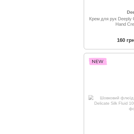
De
Крем для рук Deeply C
Hand Cr
160 гр