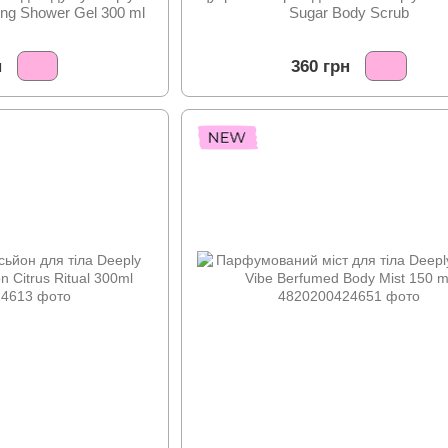
ing Shower Gel 300 ml
Sugar Body Scrub
н
360 грн