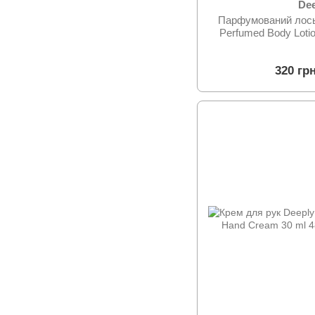
De
Парфумований лось
Perfumed Body Lotio
320 гр