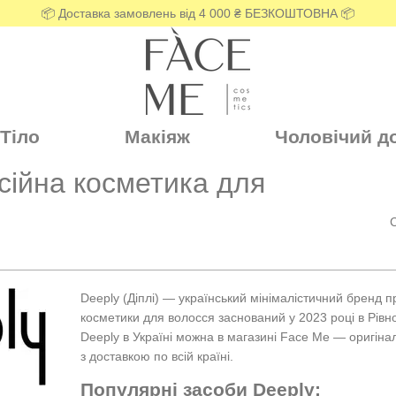
📦 Доставка замовлень від 4 000 ₴ БЕЗКОШТОВНА 📦
Тіло
Макіяж
Чоловічий д
сійна косметика для
Deeply (Діплі) — український мінімалістичний бренд 
косметики для волосся заснований у 2023 році в Рівн
Deeply в Україні можна в магазині Face Me — оригіна
з доставкою по всій країні.
Популярні засоби Deeply: