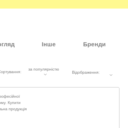
огляд
Інше
Бренди
за популярністю
Сортування:
Відображення:
професійної
ому. Купити
льна продукція