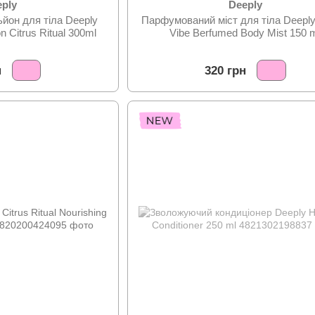
eply
Deeply
йон для тіла Deeply
Парфумований міст для тіла Deepl
n Citrus Ritual 300ml
Vibe Berfumed Body Mist 150 
н
320 грн