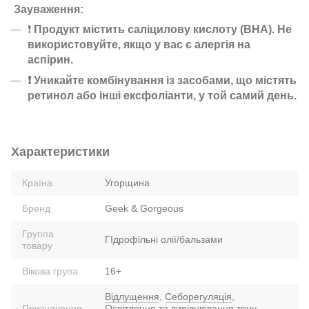
Зауваження:
❗
Продукт містить саліцилову кислоту (BHA). Не
використовуйте, якщо у вас є алергія на
аспірин.
❗ Уникайте комбінування із засобами, що містять
ретинол або інші ексфоліанти, у той самий день.
Характеристики
Країна
Угорщина
Бренд
Geek & Gorgeous
Группа
ГІдрофільні олії/бальзами
товару
Вікова група
16+
Відлущення
,
Себорегуляція
,
Призначення
Освітлення та вирівнювання тону
,