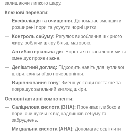
залишаючи липкого шару.
Ключові переваги:
Ексфоліація та очищення:
Допомагає зменшити
розширені пори та усунути чорні цятки.
Контроль себуму:
Регулює вироблення шкірного
жиру, роблячи шкіру більш матовою.
Антибактеріальна дія:
Бореться із запаленнями та
зменшує прояви акне.
Делікатний догляд:
Підходить навіть для чутливої
шкіри, схильної до почервоніння.
Вирівнювання тону:
Зменшує сліди постакне та
покращує загальний вигляд шкіри.
Основні активні компоненти:
Саліцилова кислота (BHA):
Проникає глибоко в
пори, очищуючи їх від надлишків себуму та
забруднень.
Мигдальна кислота (AHA):
Допомагає освітлити