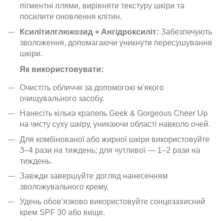
пігментні плями, вирівняти текстуру шкіри та
посилити оновлення клітин.
Ксилітилглюкозид + Ангідроксиліт:
Забезпечують
зволоження, допомагаючи уникнути пересушування
шкіри.
Як використовувати:
Очистіть обличчя за допомогою м'якого
очищувального засобу.
Нанесіть кілька крапель Geek & Gorgeous Cheer Up
на чисту суху шкіру, уникаючи області навколо очей.
Для комбінованої або жирної шкіри використовуйте
3–4 рази на тиждень; для чутливої — 1–2 рази на
тиждень.
Завжди завершуйте догляд нанесенням
зволожувального крему.
Удень обов’язково використовуйте сонцезахисний
крем SPF 30 або вище.