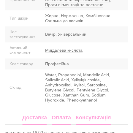
Проти пігментації та постакне
Жирна, Нормальна, Комбінована,
Тип шкіри
Схильна до висипів
Час
Вечір, Універсальний
застосування
Активний
Мигдалева кислота
компонент
Клас товару
Професійна
Water, Propanediol, Mandelic Acid,
Salicylic Acid, Xylitylglucoside,
Anhydroxylitol, Xylitol, Sarcosine,
Склад
Butylene Glycol, Pentylene Glycol,
Glucose, Xanthan Gum, Sodium
Hydroxide, Phenoxyethanol
Доставка
Оплата
Консультація
при оплаті до 16:00 відправка товару в день замовлення.