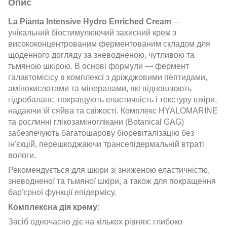
Опис
La Pianta Intensive Hydro Enriched Cream
—
унікальний біостимулюючий захисний крем з
висококонцентрованим ферментованим складом для
щоденного догляду за зневодненою, чутливою та
тьмяною шкірою. В основі формули — фермент
галактомісісу в комплексі з дріжджовими пептидами,
амінокислотами та мінералами, які відновлюють
гідробаланс, покращують еластичність і текстуру шкіри,
надаючи їй сяйва та свіжості. Комплекс HYALOMARINE
та рослинні глікозаміноглікани (Botanical GAG)
забезпечують багатошарову біоревіталізацію без
ін'єкцій, перешкоджаючи трансепідермальній втраті
вологи.
Рекомендується для шкіри зі зниженою еластичністю,
зневодненої та тьмяної шкіри, а також для покращення
бар'єрної функції епідермісу.
Комплексна дія крему:
Засіб одночасно діє на кількох рівнях: глибоко