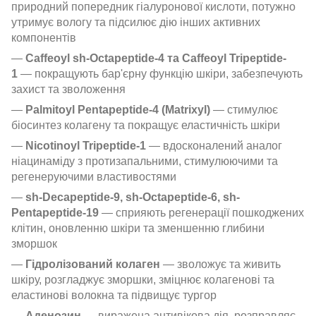
природний попередник гіалуронової кислоти, потужно
утримує вологу та підсилює дію інших активних
компонентів
—
Caffeoyl sh-Octapeptide-4 та Caffeoyl Tripeptide-
1
— покращують бар'єрну функцію шкіри, забезпечують
захист та зволоження
—
Palmitoyl Pentapeptide-4 (Matrixyl)
— стимулює
біосинтез колагену та покращує еластичність шкіри
—
Nicotinoyl Tripeptide-1
— вдосконалений аналог
ніацинаміду з протизапальними, стимулюючими та
регенеруючими властивостями
—
sh-Decapeptide-9, sh-Octapeptide-6, sh-
Pentapeptide-19
— сприяють регенерації пошкоджених
клітин, оновленню шкіри та зменшенню глибини
зморшок
—
Гідролізований колаген
— зволожує та живить
шкіру, розгладжує зморшки, зміцнює колагенові та
еластинові волокна та підвищує тургор
—
Аденозин
— виражена антивікова дія, розправляє