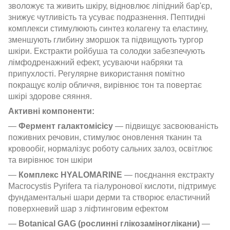
зволожує та живить шкіру, відновлює ліпідний бар'єр,
знижує чутливість та усуває подразнення. Пептидні
комплекси стимулюють синтез колагену та еластину,
зменшують глибину зморшок та підвищують тургор
шкіри. Екстракти ройбуша та солодки забезпечують
лімфодренажний ефект, усуваючи набряки та
припухлості. Регулярне використання помітно
покращує колір обличчя, вирівнює тон та повертає
шкірі здорове сяяння.
Активні компоненти:
—
Фермент галактомісісу
— підвищує засвоюваність
поживних речовин, стимулює оновлення тканин та
кровообіг, нормалізує роботу сальних залоз, освітлює
та вирівнює тон шкіри
—
Комплекс HYALOMARINE
— поєднання екстракту
Macrocystis Pyrifera та гіалуронової кислоти, підтримує
фундаментальні шари дерми та створює еластичний
поверхневий шар з ліфтинговим ефектом
—
Botanical GAG (рослинні глікозаміноглікани)
—