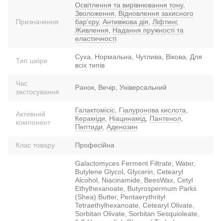
Освітлення та вирівнювання тону
,
Зволоження
,
Відновлення захисного
Призначення
барʼєру
,
Антивікова дія
,
Ліфтинг
,
Живлення
,
Надання пружності та
еластичності
Суха, Нормальна, Чутлива, Вікова, Для
Тип шкіри
всіх типів
Час
Ранок, Вечір, Універсальний
застосування
Галактомісіс
,
Гіалуронова кислота
,
Активний
Кераміди
,
Ніацинамід
,
Пантенол
,
компонент
Пептиди
,
Аденозин
Клас товару
Професійна
Galactomyces Ferment Filtrate, Water,
Butylene Glycol, Glycerin, Cetearyl
Alcohol, Niacinamide, BeesWax, Cetyl
Ethylhexanoate, Butyrospermum Parkii
(Shea) Butter, Pentaerythrityl
Tetraethylhexanoate, Cetearyl Olivate,
Sorbitan Olivate, Sorbitan Sesquioleate,