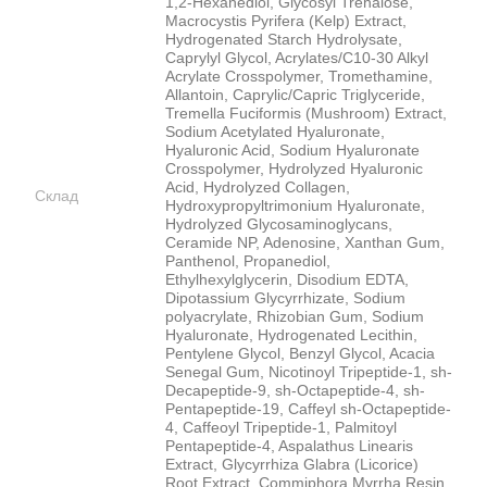
1,2-Hexanediol, Glycosyl Trehalose,
Macrocystis Pyrifera (Kelp) Extract,
Hydrogenated Starch Hydrolysate,
Caprylyl Glycol, Acrylates/C10-30 Alkyl
Acrylate Crosspolymer, Tromethamine,
Allantoin, Caprylic/Capric Triglyceride,
Tremella Fuciformis (Mushroom) Extract,
Sodium Acetylated Hyaluronate,
Hyaluronic Acid, Sodium Hyaluronate
Crosspolymer, Hydrolyzed Hyaluronic
Acid, Hydrolyzed Collagen,
Склад
Hydroxypropyltrimonium Hyaluronate,
Hydrolyzed Glycosaminoglycans,
Ceramide NP, Adenosine, Xanthan Gum,
Panthenol, Propanediol,
Ethylhexylglycerin, Disodium EDTA,
Dipotassium Glycyrrhizate, Sodium
polyacrylate, Rhizobian Gum, Sodium
Hyaluronate, Hydrogenated Lecithin,
Pentylene Glycol, Benzyl Glycol, Acacia
Senegal Gum, Nicotinoyl Tripeptide-1, sh-
Decapeptide-9, sh-Octapeptide-4, sh-
Pentapeptide-19, Caffeyl sh-Octapeptide-
4, Caffeoyl Tripeptide-1, Palmitoyl
Pentapeptide-4, Aspalathus Linearis
Extract, Glycyrrhiza Glabra (Licorice)
Root Extract, Commiphora Myrrha Resin