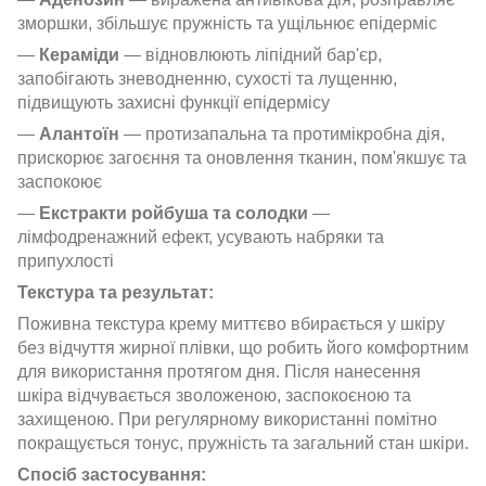
зморшки, збільшує пружність та ущільнює епідерміс
—
Кераміди
— відновлюють ліпідний бар'єр,
запобігають зневодненню, сухості та лущенню,
підвищують захисні функції епідермісу
—
Алантоїн
— протизапальна та протимікробна дія,
прискорює загоєння та оновлення тканин, пом'якшує та
заспокоює
—
Екстракти ройбуша та солодки
—
лімфодренажний ефект, усувають набряки та
припухлості
Текстура та результат:
Поживна текстура крему миттєво вбирається у шкіру
без відчуття жирної плівки, що робить його комфортним
для використання протягом дня. Після нанесення
шкіра відчувається зволоженою, заспокоєною та
захищеною. При регулярному використанні помітно
покращується тонус, пружність та загальний стан шкіри.
Спосіб застосування: