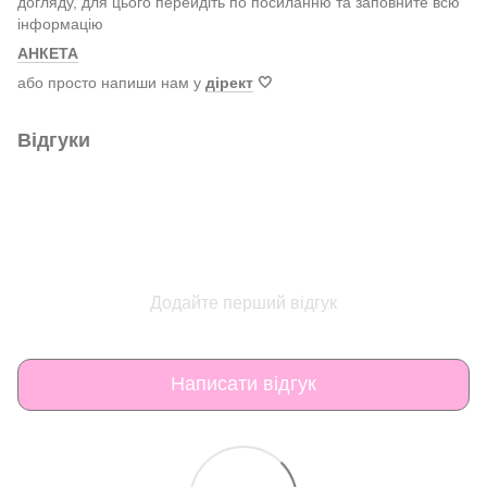
догляду, для цього перейдіть по посиланню та заповните всю
інформацію
АНКЕТА
або просто напиши нам у
дірект
🤍
Відгуки
Додайте перший відгук
Написати відгук