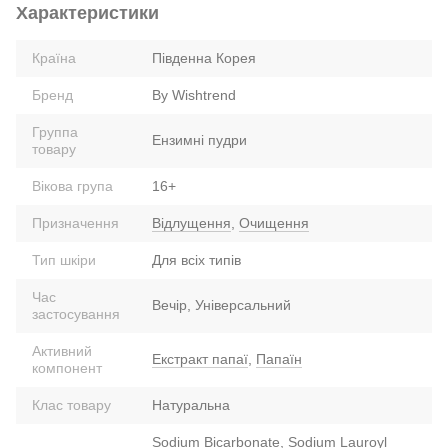
Характеристики
Країна
Південна Корея
Бренд
By Wishtrend
Группа
Ензимні пудри
товару
Вікова група
16+
Призначення
Відлущення
,
Очищення
Тип шкіри
Для всіх типів
Час
Вечір, Універсальний
застосування
Активний
Екстракт папаї
,
Папаїн
компонент
Клас товару
Натуральна
Sodium Bicarbonate, Sodium Lauroyl