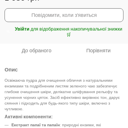
Повідомити, коли з'явиться
Увійти
для відображення накопичувальної знижки
%
🛒
До обраного
Порівняти
Опис
Освіжаюча пудра для очищення обличчя з натуральними
ензимами та подрібненим листям зеленого чаю забезпечує
глибоке очищення шкіри, делікатне шліфування рельєфу та
усунення чорних цяток. Засіб ефективно вирівнює тон, дарує
сяяння і підходить для будь-якого типу шкіри, включно з
чутливою.
Активні компоненти:
Екстракт папаї та папаїн
: природні ензими, які