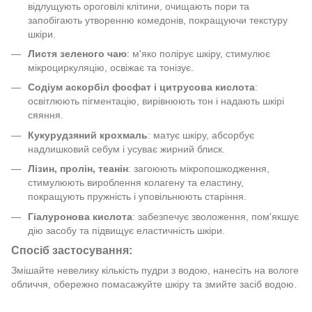
відлущують ороговілі клітини, очищають пори та
запобігають утворенню комедонів, покращуючи текстуру
шкіри.
Листя зеленого чаю
: м'яко полірує шкіру, стимулює
мікроциркуляцію, освіжає та тонізує.
Содіум аскорбіл фосфат і цитрусова кислота
:
освітлюють пігментацію, вирівнюють тон і надають шкірі
сяяння.
Кукурудзяний крохмаль
: матує шкіру, абсорбує
надлишковий себум і усуває жирний блиск.
Лізин, пролін, теанін
: загоюють мікропошкодження,
стимулюють вироблення колагену та еластину,
покращують пружність і уповільнюють старіння.
Гіалуронова кислота
: забезпечує зволоження, пом'якшує
дію засобу та підвищує еластичність шкіри.
Спосіб застосування:
Змішайте невелику кількість пудри з водою, нанесіть на вологе
обличчя, обережно помасажуйте шкіру та змийте засіб водою.