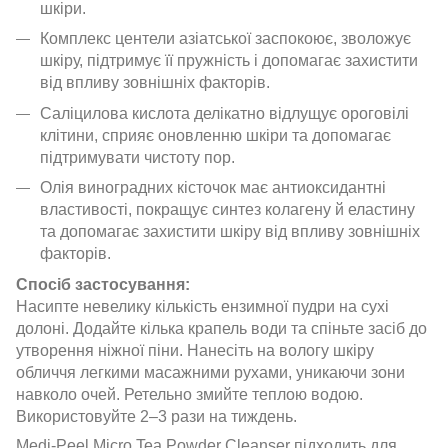
шкіри.
Комплекс центели азіатської заспокоює, зволожує
шкіру, підтримує її пружність і допомагає захистити
від впливу зовнішніх факторів.
Саліцилова кислота делікатно відлущує ороговілі
клітини, сприяє оновленню шкіри та допомагає
підтримувати чистоту пор.
Олія виноградних кісточок має антиоксидантні
властивості, покращує синтез колагену й еластину
та допомагає захистити шкіру від впливу зовнішніх
факторів.
Спосіб застосування:
Насипте невелику кількість ензимної пудри на сухі
долоні. Додайте кілька крапель води та спіньте засіб до
утворення ніжної піни. Нанесіть на вологу шкіру
обличчя легкими масажними рухами, уникаючи зони
навколо очей. Ретельно змийте теплою водою.
Використовуйте 2–3 рази на тиждень.
Medi-Peel Micro Tea Powder Cleanser підходить для