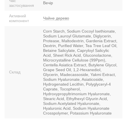
Час
Вечір
застосування
Активний
Чайне дерево
компонент
Corn Starch, Sodium Cocoyl Isethionate,
Sodium Lauroyl Glutamate, Diglycerin,
Protease, Maltodextrin, Gardenia Extract,
Dextrin, Purified Water, Tea Tree Leaf Oil,
Betaine Salicylate, Capryloyl Salicylic
Acid, Sheet Rick Acid, Gluconolactone,
Microcrystalline Cellulose (99Ppm),
Centella Asiatica Extract, Butylene Glycol,
Grape Seed Oil, 1,2-Hexanediol,
Склад
Glycerin, Madecassoside, Yakmi Extract,
Sodium Hyaluronate, Asiaticoside,
Hydrogenated Lecithin, Polyglyceryl-4
Caprate, Tocopherol,
Hydroxypropyltrimonium Hyaluronate,
Stearic Acid, Ethylhexyl Glyurin Acid,
Sodium Acetylated Hyaluronate,
Hyaluronic Acid, Sodium Hyaluronate
Crosspolymer, Potassium Hyaluronate