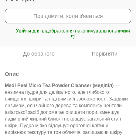
Повідомити, коли з'явиться
Увійти
для відображення накопичувальної знижки
%
🛒
До обраного
Порівняти
Опис
Medi-Peel Micro Tea Powder Cleanser (медіпіл)
—
ензимна пудра для делікатного, але глибокого
очищення шкіри та підтримки її зволоженості. Завдяки
ензимам, олії чайного дерева та комплексу центели
азіатської засіб допомагає очищати пори, зменшує
надмірний жирний блиск і покращує загальний стан
шкіри. Пудра м'яко відлущує ороговілі клітини,
вирівнює текстуру та тон обличчя, залишаючи шкіру