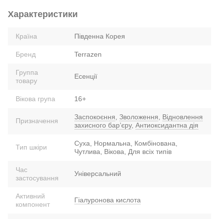
Характеристики
Країна
Південна Корея
Бренд
Terrazen
Группа
Есенції
товару
Вікова група
16+
Заспокоєння
,
Зволоження
,
Відновлення
Призначення
захисного барʼєру
,
Антиоксидантна дія
Суха, Нормальна, Комбінована,
Тип шкіри
Чутлива, Вікова, Для всіх типів
Час
Універсальний
застосування
Активний
Гіалуронова кислота
компонент