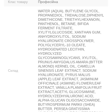
Клас товару
Професійна
WATER (AQUA), BUTYLENE GLYCOL,
PROPANEDIOL, TREHALOSE,DIPHENYL
DIMETHICONE, TRIETHYLHEXANOIN,
PANTHENOL, BETAINE, BIFIDA
FERMENT FILTRATE,
XYLITYLGLUCOSIDE, XANTHAN GUM,
ANHYDROXYLITOL, SODIUM
HYALURONATE CROSSPOLYMER,
POLYGLYCERYL-10 OLEATE,
HYDROGENATED LECITHIN,
HYDROLYZED
GLYCOSAMINOGLYCANS, XYLITOL,
PRUNUS AMYGDALUS AMARA (BITTER
ALMOND) KERNEL OIL, CAMELLIA
Склад
SINENSIS LEAF EXTRACT, SODIUM
HYALURONATE, PYRUS MALUS
(APPLE) LEAF EXTRACT, JASMINUM
OFFICINALE (ASMINE) FLOWER/LEAF
EXTRACT, VANILLA PLANIFOLIA FRUIT
EXTRACT,ACETYL GLUCOSAMINE,
HYDROLYZEDHYALURONIC ACID,
ALPHA-GLUCAN OLIGOSACCHARIDE,
BUTYROSPERMUM PARKII (SHEA)
BUTTER, PERSEA GRATISSIMA