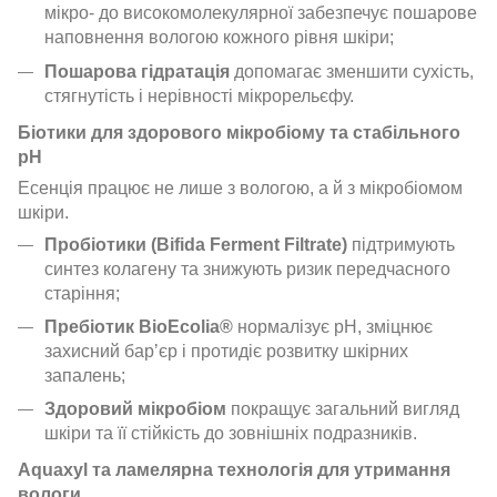
мікро- до високомолекулярної забезпечує пошарове
наповнення вологою кожного рівня шкіри;
Пошарова гідратація
допомагає зменшити сухість,
стягнутість і нерівності мікрорельєфу.
Біотики для здорового мікробіому та стабільного
pH
Есенція працює не лише з вологою, а й з мікробіомом
шкіри.
Пробіотики (Bifida Ferment Filtrate)
підтримують
синтез колагену та знижують ризик передчасного
старіння;
Пребіотик BioEcolia®
нормалізує pH, зміцнює
захисний барʼєр і протидіє розвитку шкірних
запалень;
Здоровий мікробіом
покращує загальний вигляд
шкіри та її стійкість до зовнішніх подразників.
Aquaxyl та ламелярна технологія для утримання
вологи