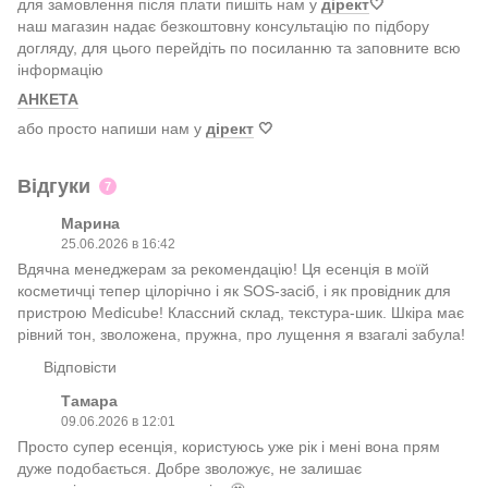
для замовлення після плати пишіть нам у
дірект
🤍
наш магазин надає безкоштовну консультацію по підбору
догляду, для цього перейдіть по посиланню та заповните всю
інформацію
АНКЕТА
або просто напиши нам у
дірект
🤍
Відгуки
7
Марина
25.06.2026 в 16:42
Вдячна менеджерам за рекомендацію! Ця есенція в моїй
косметичці тепер цілорічно і як SOS-засіб, і як провідник для
пристрою Medicube! Классний склад, текстура-шик. Шкіра має
рівний тон, зволожена, пружна, про лущення я взагалі забула!
Відповісти
Тамара
09.06.2026 в 12:01
Просто супер есенція, користуюсь уже рік і мені вона прям
дуже подобається. Добре зволожує, не залишає