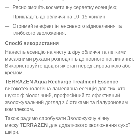
Рясно змочіть косметичну серветку есенцією;
Прикладіть до обличчя на 10–15 хвилин;
Отримайте ефект інтенсивного відновлення та
глибокого зволоження.
Спосіб використання
Нанесіть есенцію на чисту шкіру обличчя та легкими
масажними рухами розподіліть до повного поглинання.
Використовуйте щодня як етап перед сироваткою або
кремом.
TERRAZEN Aqua Recharge Treatment Essence
—
високотехнологічна ламелярна есенція для тих, хто
шукає фізіологічний, професійний та ефективний
зволожувальний догляд з біотиками та гіалуроновим
комплексом.
Також радимо спробувати
Зволожуючу нічну
маску
TERRAZEN
для додаткового зволоження сухої
шкіри.