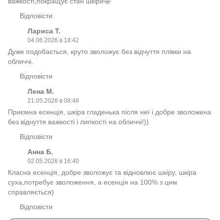
важкості,покращує стан шкіри🤩
Відповісти
Лариса Т.
04.06.2026 в 18:42
Дуже подобається, круто зволожує без відчуття плівки на
обличчі.
Відповісти
Лена М.
21.05.2026 в 08:48
Приємна есенція, шкіра гладенька після неї і добре зволожена
без відчуття важкості і липкості на обличчі!))
Відповісти
Анна Б.
02.05.2026 в 16:40
Класна есенція, добре зволожує та відновлює шкіру, шкіра
суха,потребує зволоження, а есенція на 100% з цим
справляється)
Відповісти