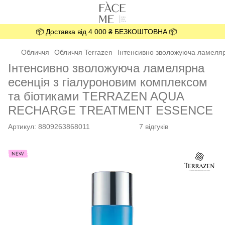
📦 Доставка від 4 000 ₴ БЕЗКОШТОВНА 📦
Обличчя
Обличчя Terrazen
Інтенсивно зволожуюча ламел
Інтенсивно зволожуюча ламелярна
есенція з гіалуроновим комплексом
та біотиками TERRAZEN AQUA
RECHARGE TREATMENT ESSENCE
Артикул:
8809263868011
7 відгуків