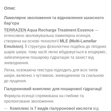
Опис
Ламелярне зволоження та відновлення захисного
барʼєра
TERRAZEN
Aqua Recharge Treatment Essence
—
інтенсивно зволожувальна ламелярна есенція,
створена на основі технології
MLE (Multi-Lamellar
Emulsion)
. Її структура фізіологічно подібна до ліпідних
шарів шкіри, тому засіб легко вбудовується в епідерміс,
забезпечуючи пошарову гідратацію та захист від
зневоднення.
Легка, освіжаюча текстура підходить для всіх типів
шкіри, включно з чутливою, зневодненою та схильною
до лущення.
Гіалуроновий комплекс для пошарової гідратації
Формула есенції спрямована на глибоке та
пролонговане зволоження.
Комплекс із 7 видів гіалуронової кислоти
від