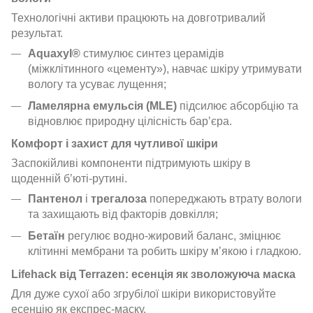
Технологічні активи працюють на довготривалий
результат.
Aquaxyl®
стимулює синтез церамідів
(міжклітинного «цементу»), навчає шкіру утримувати
вологу та усуває лущення;
Ламелярна емульсія (MLE)
підсилює абсорбцію та
відновлює природну цілісність барʼєра.
Комфорт і захист для чутливої шкіри
Заспокійливі компоненти підтримують шкіру в
щоденній бʼюті-рутині.
Пантенол
і
трегалоза
попереджають втрату вологи
та захищають від факторів довкілля;
Бетаїн
регулює водно-жировий баланс, зміцнює
клітинні мембрани та робить шкіру мʼякою і гладкою.
Lifehack від Terrazen: есенція як зволожуюча маска
Для дуже сухої або згрубілої шкіри використовуйте
есенцію як експрес-маску.