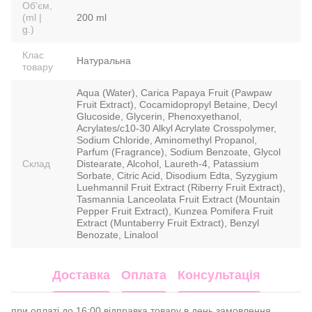
Об'єм,
(ml |
200 ml
g.)
Клас
Натуральна
товару
Aqua (Water), Carica Papaya Fruit (Pawpaw
Fruit Extract), Cocamidopropyl Betaine, Decyl
Glucoside, Glycerin, Phenoxyethanol,
Acrylates/c10-30 Alkyl Acrylate Crosspolymer,
Sodium Chloride, Aminomethyl Propanol,
Parfum (Fragrance), Sodium Benzoate, Glycol
Склад
Distearate, Alcohol, Laureth-4, Patassium
Sorbate, Citric Acid, Disodium Edta, Syzygium
Luehmannil Fruit Extract (Riberry Fruit Extract),
Tasmannia Lanceolata Fruit Extract (Mountain
Pepper Fruit Extract), Kunzea Pomifera Fruit
Extract (Muntaberry Fruit Extract), Benzyl
Benozate, Linalool
Доставка
Оплата
Консультація
при оплаті до 16:00 відправка товару в день замовлення.