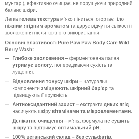
мунтарі), ефективно очищає, не порушуючи природний
баланс шкіри.
Легка
гелева текстура
м’яко піниться, огортає тіло
ніжним ягідним ароматом
та дарує відчуття свіжості і
зволоження після кожного використання.
Основні властивості Pure Paw Paw Body Care Wild
Berry Wash:
Глибоке зволоження
– ферментована папая
утримує вологу
, попереджаючи сухість та
лущення.
Відновлення тонусу шкіри
– натуральні
компоненти
зміцнюють шкірний бар'єр
та
підвищують її пружність.
Антиоксидантний захист
– екстракти
диких ягід
насичують шкіру
вітамінами та мікроелементами
.
Делікатне очищення
– м’яка формула
не сушить
шкіру
та підтримує
оптимальний pH
.
100% веганський склад
–
без сульфатів,