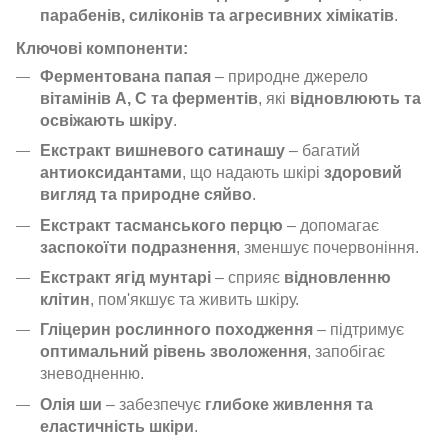
парабенів, силіконів та агресивних хімікатів
.
Ключові компоненти:
Ферментована папая
– природне джерело
вітамінів А, С та ферментів
, які
відновлюють та
освіжають шкіру
.
Екстракт вишневого сатинашу
– багатий
антиоксидантами
, що надають шкірі
здоровий
вигляд та природне сяйво
.
Екстракт тасманського перцю
– допомагає
заспокоїти подразнення
, зменшує почервоніння.
Екстракт ягід мунтарі
– сприяє
відновленню
клітин
, пом'якшує та живить шкіру.
Гліцерин рослинного походження
– підтримує
оптимальний рівень зволоження
, запобігає
зневодненню.
Олія ши
– забезпечує
глибоке живлення та
еластичність шкіри
.