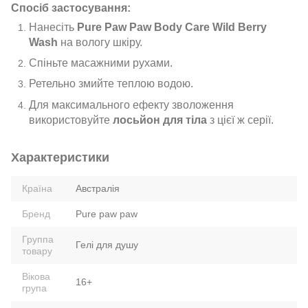
Спосіб застосування:
Нанесіть
Pure Paw Paw Body Care Wild Berry
Wash
на вологу шкіру.
Спіньте масажними рухами.
Ретельно змийте теплою водою.
Для максимального ефекту зволоження
використовуйте
лосьйон для тіла
з цієї ж серії.
Характеристики
Країна
Австралія
Бренд
Pure paw paw
Группа
Гелі для душу
товару
Вікова
16+
група