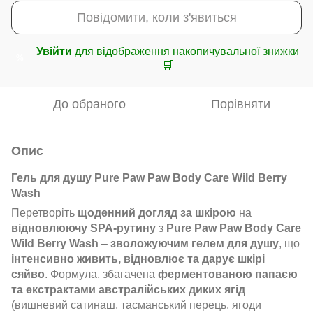
Повідомити, коли з'явиться
Увійти
для відображення накопичувальної знижки
%
🛒
До обраного
Порівняти
Опис
Гель для душу Pure Paw Paw Body Care Wild Berry
Wash
Перетворіть
щоденний догляд за шкірою
на
відновлюючу SPA-рутину
з
Pure Paw Paw Body Care
Wild Berry Wash
–
зволожуючим гелем для душу
, що
інтенсивно живить, відновлює та дарує шкірі
сяйво
. Формула, збагачена
ферментованою папаєю
та екстрактами австралійських диких ягід
(вишневий сатинаш, тасманський перець, ягоди